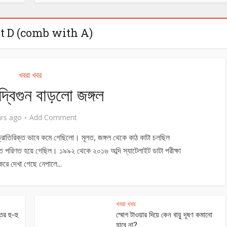
t D (comb with A)
খবরা খবর
্বিগুন বাড়লো জঙ্গল
ars ago
Add Comment
্রাতিরিক্ত ভাবে কমে গেছিলো। মূলত, জঙ্গল থেকে কাঠ কাটা চলছিল
িতে পরিণত হয়ে গেছিল। ১৯৯২ থেকে ২০১৬ অব্দি স্যাটেলাইট ডাটা পরীক্ষা
করে দেখা গেছে নেপালে...
খবরা খবর
তর হু-হু
স্মোগ টাওয়ার দিয়ে কেন বায়ু দূষণ কমানো
যাবে না?