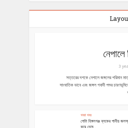
Layou
নেপালে দ
3 ye
সত্তরের দশকে নেপালে জঙ্গলের পরিমান মাত
সাংঘাতিক ভাবে এবং জঙ্গল গবাদী পশুর চারণভূম
খবরা খবর
গোটা হিঙ্গলগঞ্জ ব্লকের পানীয় জলস্
করে নেমে...