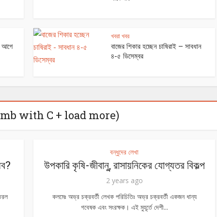
খবরা খবর
র আগে
বাজের শিকার হচ্ছেন চাষিরাই – সাবধান
৪-৫ ডিসেম্বর
omb with C + load more)
বন্ধুদের লেখা
ধব?
উপকারি কৃষি-জীবানু, রাসায়নিকের যোগ্যতর বিকল্প
2 years ago
 তরল
কলমেঃ অভ্র চক্রবর্তী লেখক পরিচিতিঃ অভ্র চক্রবর্তী একজন ধান্য
গবেষক এবং সংরক্ষক। এই মুহূর্তে দেশী...