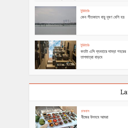
টুকিটাকি
কেন শীতকালে বায়ু দূষণ বেশি হয়
টুকিটাকি
কতটা এসি ব্যবহারে দামড়া শহরের
তাপমাত্রা বাড়বে
La
অসাম্য
চাষবাস
উদ্যান জাতীয়
বীজের উৎসবে আমরা