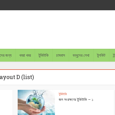
চাদের জন্য
খবরা খবর
টুকিটাকি
চাষবাস
বন্ধুদের লেখা
টুলকিট
ইন
ayout D (list)
টুকিটাকি
জল সংরক্ষণের টুকিটাকি – ১
BANGLADESH PLANS TO