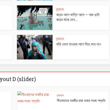
টুকিটাকি
ঝড়ের আগে কান্তি আসে – আর দুটো
ঝড়ের মাঝে কেন...
টুকিটাকি
বাড়ি ভেসে যাওয়ার আগে বিয়ে করে নাও
yout D (slider)
, বায়ুদূষণ এবং রান্না
জল সংরক্ষণের টুকিটাকি – ১
চাষবাস
শীতকালের সবজীর চারা করার সহজ পদ্ধতি