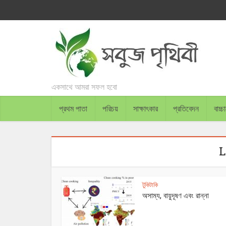
একসাথে আমরা সফল হবো
প্রথম পাতা
পরিচয়
সাক্ষাৎকার
প্রতিবেদন
বাচ্
L
টুকিটাকি
অসাম্য, বায়ুদূষণ এবং রান্না