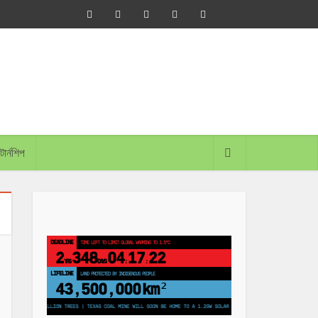
্টার্নশিপ
DEADLINE
TIME LEFT TO LIMIT GLOBAL WARMING TO 1.5°C
2
348
04
17
22
YRS
DAYS
:
:
LIFELINE
LAND PROTECTED BY INDIGENOUS PEOPLE
43,500,000
km²
 PLANT 250 MILLION TREES | TEXAS COAL MINE WILL SOON BE HOME TO A 1.2GW SOLAR FARM | CHINA GENERATES LESS THAN H