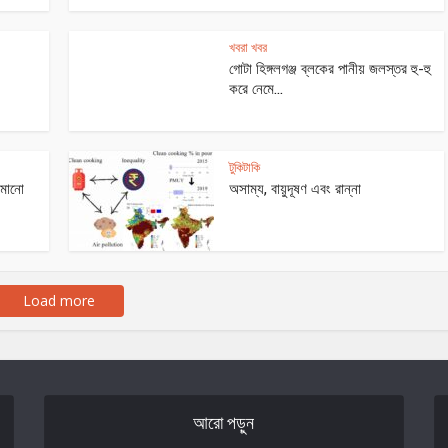
খবরা খবর
গোটা হিঙ্গলগঞ্জ ব্লকের পানীয় জলস্তর হু-হু
করে নেমে...
টুকিটাকি
 কমানো
অসাম্য, বায়ুদূষণ এবং রান্না
Load more
আরো পড়ুন