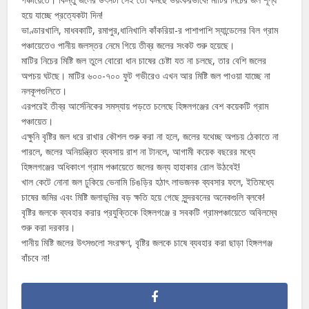
হয়ে যাচ্ছে প্রত্যেকটা দিন!
ভাণ্ডারখালি, মাধবকাটি, রমাপুর,ধানিখালি কাঁকরিয়া-র পাশাপাশি স্যান্ডেলের বিল গ্রাম
পঞ্চায়েতেও পানীয় জলস্তর নেমে গিয়ে তীব্র জলের সংকট শুরু হয়েছে।
মাটির নিচের মিষ্টি জল তুলে বোরো ধান চাষের চেষ্টা যত না চলছে, তার বেশি জলের
অপচয় ঘটছে। মাটির ৬০০-৭০০ ফুট গভীরেও এখন আর মিষ্টি জল পাওয়া যাচ্ছে না
নলকূপগুলিতে।
এরপরেই তীব্র আর্সেনিকের সমস্যায় পড়তে চলেছে হিঙ্গলগঞ্জের বেশ কয়েকটি গ্রাম
পঞ্চায়েত।
এক্ষুনি বৃষ্টির জল ধরে রাখার কৌশল শুরু করা না হলে, জলের যথেচ্ছ অপচয় ঠেকাতে না
পারলে, জলের অনিয়ন্ত্রিত ব্যবসায় রাশ না টানলে, আগামী কয়েক বছরের মধ্যে
হিঙ্গলগঞ্জের অধিকাংশ গ্রাম পঞ্চায়েতে জলের জন্য হাহাকার রোল উঠবেই!
খাল কেটে নোনা জল ঢুকিয়ে ভেনামি চিঙড়ির হঠাৎ লাভজনক ব্যবসার ফলে, ইতিমধ্যে
চাষের জমির এবং মিষ্টি জলাভূমির বড় ক্ষতি হয়ে গেছে সুন্দরবনের অনেকগুলি ব্লকে!
বৃষ্টির জলকে ব্যবহার করার প্রযুক্তিকে হিঙ্গলগঞ্জে র সবকটি গ্রামপঞ্চায়েতে অবিলম্বে
শুরু করা দরকার।
পানীয় মিষ্টি জলের উৎসগুলো সংরক্ষণ, বৃষ্টির জলকে চাষে ব্যবহার করা ছাড়া হিঙ্গলগঞ্জ
বাঁচবে না!