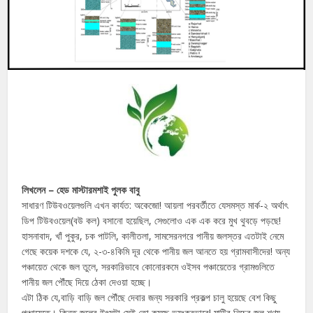
লিখলেন – হেড মাস্টারমশাই পুলক বাবু
সাধারণ টিউবওয়েলগুলি এখন কার্যত: অকেজো! আয়লা পরবর্তীতে যেসমস্ত মার্ক-২ অর্থাৎ
ডিপ টিউবওয়েল(বউ কল) বসানো হয়েছিল, সেগুলোও এক এক করে মুখ থুবড়ে পড়ছে!
হাসনাবাদ, খাঁ পুকুর, চক পাটলি, কালীতলা, সামসেরনগরে পানীয় জলস্তর এতটাই নেমে
গেছে কয়েক দশকে যে, ২-৩-৪কিমি দূর থেকে পানীয় জল আনতে হয় গ্রামবাসীদের! অন্য
পঞ্চায়েত থেকে জল তুলে, সরকারিভাবে কোনোরকমে ওইসব পঞ্চায়েতের গ্রামগুলিতে
পানীয় জল পৌঁছে দিয়ে ঠেকা দেওয়া হচ্ছে।
এটা ঠিক যে,বাড়ি বাড়ি জল পৌঁছে দেবার জন্য সরকারি প্রকল্প চালু হয়েছে বেশ কিছু
পঞ্চায়েতে। কিন্তু জলের উৎসটা সেই তো কমছে ভয়ংকরভাবে! মাটির নিচের জল শূণ্য