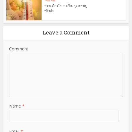
খবরা খবর
গরমে হাঁসফাঁস – সৌজন্যে জলবায়ু
পরিবর্তন
Leave a Comment
Comment
Name
*
Email
*