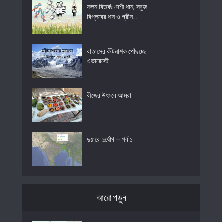
ফলন বিতর্কঃ দেশী ধান, সবুজ
বিপ্লবের ধান ও গ্রীন...
বাতাসের কীটনাশক পৌঁছচ্ছে
এভারেস্টে
বীজের উৎসবে আমরা
দুয়ারে দুর্যোগ – পর্ব ১
আরো পড়ুন