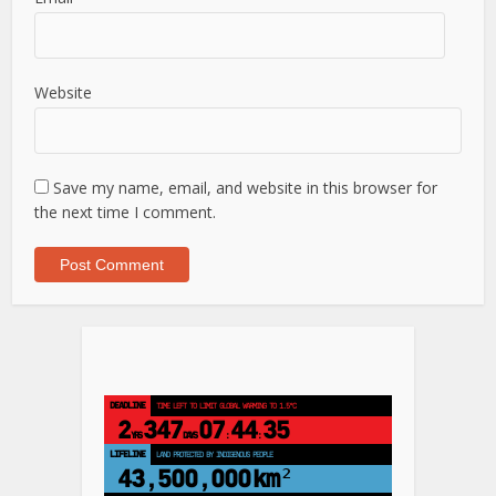
Website
Save my name, email, and website in this browser for
the next time I comment.
DEADLINE
TIME LEFT TO LIMIT GLOBAL WARMING TO 1.5°C
2
347
07
44
34
YRS
DAYS
:
:
LIFELINE
LAND PROTECTED BY INDIGENOUS PEOPLE
43,500,000
km²