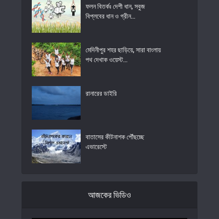
ফলন বিতর্কঃ দেশী ধান, সবুজ
বিপ্লবের ধান ও গ্রীন...
মেদিনীপুর শহর ছাড়িয়ে, সারা বাংলায়
পথ দেখাক ওয়েস্ট...
রানারের ডাইরি
বাতাসের কীটনাশক পৌঁছচ্ছে
এভারেস্টে
আজকের ভিডিও