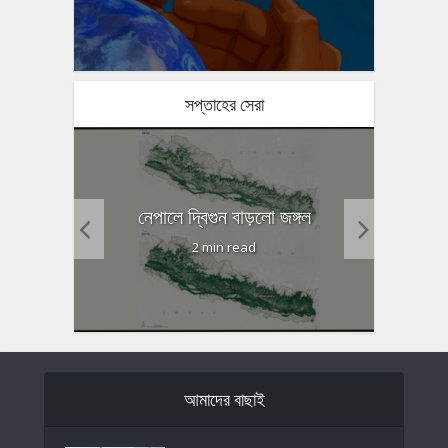
সপ্তাহের সেরা
ষণ কমানো
গোটা হিঙ
নেপালে দ্বিগুন বাড়লো জঙ্গল
2 min read
আমাদের বাছাই