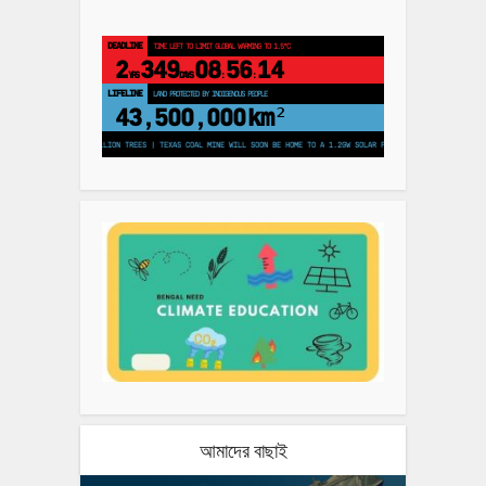
DEADLINE
TIME LEFT TO LIMIT GLOBAL WARMING TO 1.5°C
2
349
08
56
13
YRS
DAYS
:
:
LIFELINE
LAND PROTECTED BY INDIGENOUS PEOPLE
43,500,000
km²
ANS TO PLANT 250 MILLION TREES | TEXAS COAL MINE WILL SOON BE HOME TO A 1.2GW SOLAR FARM | CHINA GENERATES LESS 
আমাদের বাছাই