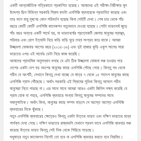
একটি আন্তর্জাতিক পত্রিকাতে প্রকাশিত হয়েছে। আমাদের এই পরীক্ষা-নিরীক্ষার মূল
উদ্দেশ্য ছিল বিভিন্ন সরকারি স্কিম কতটা এলপিজি ব্যবহারকে প্রভাবিত করেছে এবং
তার ফলে বায়ু দূষণের কোন পরিবর্তন হয়েছে কিনা সেইটি দেখা। শেষ চার থেকে পাঁচ
বছরে কোটি কোটি এলপিজি কানেকশন নতুনভাবে দেওয়া হয়েছে। গোটা ভারতবর্ষ জুড়ে
পাঁচ বছর অন্তর একটি সার্ভে হয়, যা ভারতবর্ষের প্রত্যেকটি জেলায় মানুষের স্বাস্থ্য,
পরিবার এবং রোগ ইত্যাদি নিয়ে বাড়ি বাড়ি ঘুরে তথ্য সংগ্রহ করে থাকে। আমরা
উজ্জ্বলা যোজনার আগের বছর (২০১৫-১৬) এবং দুই হাজার কুড়ি একুশ সালের সারা
ভারতের ওপর এই সার্ভের ডেটা নিয়ে কাজ করেছি।
আমাদের প্রাথমিক অনুসন্ধান বলছে যে এটা ঠিক উজ্জ্বলা যোজনা শুরু হওয়ার পরে
দেশের একটা বেশ বড় অংশের মানুষের কাছে এলপিজি পৌছে গেছে। কিন্তু সব থেকে
গরীব যে অংশটি, সেখানে কিন্তু দেখা যাচ্ছে যে মাত্র ৭ থেকে ১৫ শতাংশ মানুষের কাছে
এলপিজি গ্যাস পৌঁছেছে। অর্থাৎ সরকারি এই স্কিমের সুবিধা কিন্তু আসলে গরীব
মানুষেরা নিতে পারছে না। এর সাথে সাথে আমরা আরও একটা জিনিস লক্ষ্য করেছি যে
গ্রাম হোক বা শহরে, এলপিজি ব্যবহারে সংখ্যা কিন্তু মানুষের সম্পদের সাথে
সমানুপাতিক। অর্থাৎ কিনা, মানুষের কাছে সম্পদ বাড়লে সে আস্তে আস্তে এলপিজি
ব্যবহারের দিকে ঝুঁকছে।
নতুন এলপিজি ব্যবহারের ক্ষেত্রেও কিন্তু একটা উত্তর ভারত এবং দক্ষিণ ভারতের মধ্যে
পার্থক্য দেখা গেছে। দক্ষিণ ভারতের রাজ্যগুলি যেখানে প্রবল ভাবে এলপিজি ব্যবহার শুরু
করেছে উত্তর ভারত কিন্তু সেই দিক থেকে পিছিয়ে পড়েছে।
শুধুমাত্র নতুন কানেকশন নিলেই তো হবে না এলপিজি ব্যবহার করতে হবে নিয়মিত।