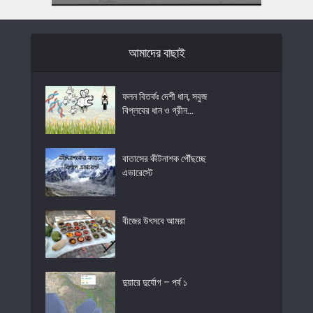
আমাদের বাছাই
ফলন বিতর্কঃ দেশী ধান, সবুজ
বিপ্লবের ধান ও গ্রীন...
বাতাসের কীটনাশক পৌঁছচ্ছে
এভারেস্টে
বীজের উৎসবে আমরা
দুয়ারে দুর্যোগ – পর্ব ১