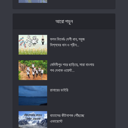
আরো পড়ুন
ফলন বিতর্কঃ দেশী ধান, সবুজ
বিপ্লবের ধান ও গ্রীন...
মেদিনীপুর শহর ছাড়িয়ে, সারা বাংলায়
পথ দেখাক ওয়েস্ট...
রানারের ডাইরি
বাতাসের কীটনাশক পৌঁছচ্ছে
এভারেস্টে