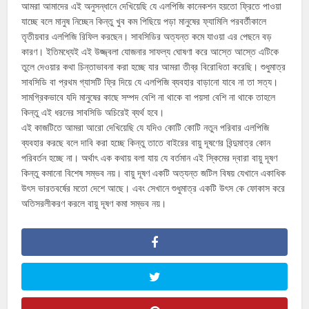
আমরা আমাদের এই অনুসন্ধানে দেখিয়েছি যে এলপিজি কানেকশন হয়তো ফ্রিতে পাওয়া
যাচ্ছে বলে মানুষ নিচ্ছেন কিন্তু খুব কম পিছিয়ে পড়া মানুষের ফ্যামিলি পরবর্তীকালে
তৃতীয়বার এলপিজি রিফিল করছেন। সাবসিডির অত্যন্ত কমে যাওয়া এর পেছনে বড়
কারণ। ইতিমধ্যেই এই উজ্জ্বলা যোজনার সাফল্য ঘোষণা করে আস্তে আস্তে এটিকে
তুলে দেওয়ার কথা চিন্তাভাবনা করা হচ্ছে যার আমরা তীব্র বিরোধিতা করেছি। শুধুমাত্র
সাবসিডি বা প্রথম গ্যাসটি ফ্রি দিয়ে যে এলপিজি ব্যবহার বাড়ানো যাবে না তা সত্য।
সামগ্রিকভাবে যদি মানুষের কাছে সম্পদ বেশি না থাকে বা পয়সা বেশি না থাকে তাহলে
কিন্তু এই ধরনের সাবসিডি অচিরেই ব্যর্থ হবে।
এই কাজটিতে আমরা আরো দেখিয়েছি যে যদিও কোটি কোটি নতুন পরিবার এলপিজি
ব্যবহার করছে বলে দাবি করা হচ্ছে কিন্তু তাতে বাইরের বায়ু দূষণের বিন্দুমাত্র কোন
পরিবর্তন হচ্ছে না। অর্থাৎ এক কথায় বলা যায় যে বর্তমান এই স্কিমের দ্বারা বায়ু দূষণ
কিন্তু কমানো বিশেষ সম্ভব নয়। বায়ু দূষণ একটি অত্যন্ত জটিল বিষয় যেখানে একাধিক
উৎস ভারতবর্ষের মতো দেশে আছে। এবং সেখানে শুধুমাত্র একটি উৎস কে ফোকাস করে
অতিসরলীকরণ করলে বায়ু দূষণ কমা সম্ভব নয়।