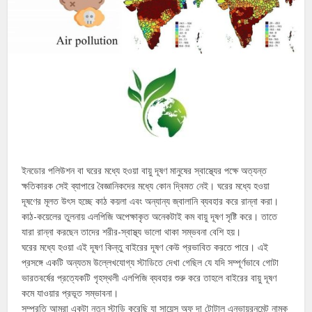
ইনডোর পলিউশন বা ঘরের মধ্যে হওয়া বায়ু দূষণ মানুষের স্বাস্থ্যের পক্ষে অত্যন্ত
ক্ষতিকারক সেই ব্যাপারে বৈজ্ঞানিকদের মধ্যে কোন দ্বিমত নেই। ঘরের মধ্যে হওয়া
দূষণের মূলত উৎস হচ্ছে কাঠ কয়লা এবং অন্যান্য জ্বালানি ব্যবহার করে রান্না করা।
কাঠ-কয়েলের তুলনায় এলপিজি অপেক্ষাকৃত অনেকটাই কম বায়ু দূষণ সৃষ্টি করে। তাতে
যারা রান্না করছেন তাদের শরীর-স্বাস্থ্য ভালো থাকা সম্ভবনা বেশি হয়।
ঘরের মধ্যে হওয়া এই দূষণ কিন্তু বাইরের দূষণ কেউ প্রভাবিত করতে পারে। এই
প্রসঙ্গে একটি অন্যতম উল্লেখযোগ্য স্টাডিতে দেখা গেছিল যে যদি সম্পূর্ণভাবে গোটা
ভারতবর্ষের প্রত্যেকটি গৃহস্থলী এলপিজি ব্যবহার শুরু করে তাহলে বাইরের বায়ু দূষণ
কমে যাওয়ার প্রভূত সম্ভাবনা।
সম্প্রতি আমরা একটা নতুন স্টাডি করেছি যা সায়েন্স অফ দা টোটাল এনভায়রনমেন্ট নামক