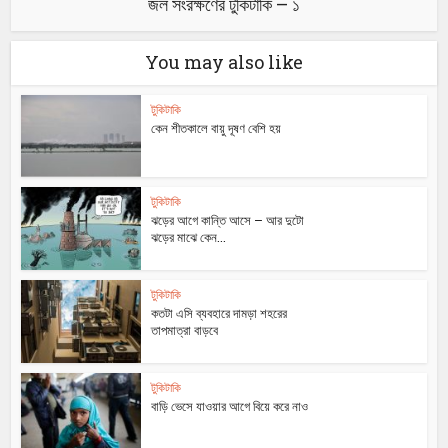
জল সংরক্ষণের টুকিটাকি – ১
You may also like
টুকিটাকি
কেন শীতকালে বায়ু দূষণ বেশি হয়
টুকিটাকি
ঝড়ের আগে কান্তি আসে – আর দুটো
ঝড়ের মাঝে কেন...
টুকিটাকি
কতটা এসি ব্যবহারে দামড়া শহরের
তাপমাত্রা বাড়বে
টুকিটাকি
বাড়ি ভেসে যাওয়ার আগে বিয়ে করে নাও