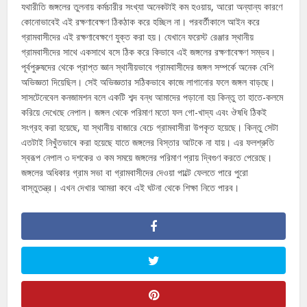
যথারীতি জঙ্গলের তুলনায় কর্মচারীর সংখ্যা অনেকটাই কম হওয়ায়, আরো অন্যান্য কারণে
কোনোভাবেই এই রক্ষণাবেক্ষণ ঠিকঠাক করে হচ্ছিল না। পরবর্তীকালে আইন করে
গ্রামবাসীদের এই রক্ষণাবেক্ষণে যুক্ত করা হয়। যেখানে ফরেস্ট রেঞ্জার স্থানীয়
গ্রামবাসীদের সাথে একসাথে বসে ঠিক করে কিভাবে এই জঙ্গলের রক্ষণাবেক্ষণ সম্ভব।
পূর্বপুরুষদের থেকে প্রাপ্ত জ্ঞান স্থানীয়ভাবে গ্রামবাসীদের জঙ্গল সম্পর্কে অনেক বেশি
অভিজ্ঞতা দিয়েছিল। সেই অভিজ্ঞতার সঠিকভাবে কাজে লাগানোর ফলে জঙ্গল বাড়ছে।
সাসটেনেবেল কনজামশন বলে একটি শব্দ বন্ধ আমাদের পড়ানো হয় কিন্তু তা হাতে-কলমে
করিয়ে দেখেছে নেপাল। জঙ্গল থেকে পরিমাণ মতো ফল গো-খাদ্য এবং ঔষধি ঠিকই
সংগ্রহ করা হয়েছে, যা স্থানীয় বাজারে বেচে গ্রামবাসীরা উপকৃত হয়েছে। কিন্তু সেটা
এতটাই নিখুঁতভাবে করা হয়েছে যাতে জঙ্গলের বিস্তার আটকে না যায়। এর ফলশ্রুতি
স্বরূপ নেপাল ৩ দশকের ও কম সময়ে জঙ্গলের পরিমাণ প্রায় দ্বিগুণ করতে পেরেছে।
জঙ্গলের অধিকার গ্রাম সভা বা গ্রামবাসীদের দেওয়া পাল্টে ফেলতে পারে পুরো
বাস্তুতন্ত্র। এখন দেখার আমরা কবে এই ঘটনা থেকে শিক্ষা নিতে পারব।