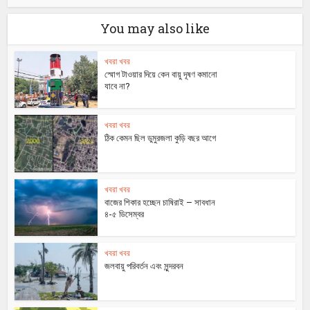
You may also like
খবরা খবর
স্মোগ টাওয়ার দিয়ে কেন বায়ু দূষণ কমানো
যাবে না?
খবরা খবর
ঠিক কেমন ছিল ডুমুরজলা কুড়ি বছর আগে
খবরা খবর
বাজের শিকার হচ্ছেন চাষিরাই – সাবধান
৪-৫ ডিসেম্বর
খবরা খবর
জলবায়ু পরিবর্তন এবং সুন্দরবন