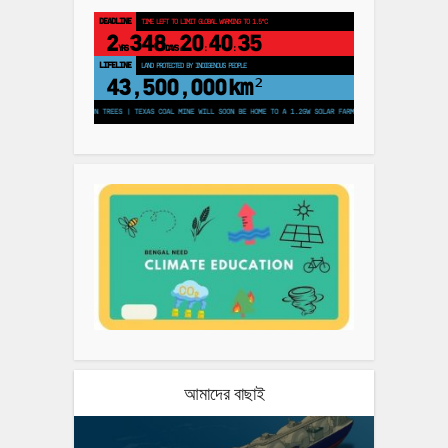
DEADLINE
TIME LEFT TO LIMIT GLOBAL WARMING TO 1.5°C
2
348
20
40
35
YRS
DAYS
:
:
LIFELINE
LAND PROTECTED BY INDIGENOUS PEOPLE
43,500,000
km²
 TO PLANT 250 MILLION TREES | TEXAS COAL MINE WILL SOON BE HOME TO A 1.2GW SOLAR FARM | CHINA GENERATES LESS THA
আমাদের বাছাই