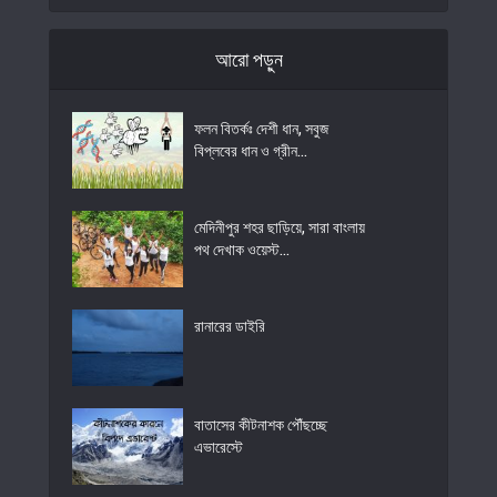
আরো পড়ুন
ফলন বিতর্কঃ দেশী ধান, সবুজ
বিপ্লবের ধান ও গ্রীন...
মেদিনীপুর শহর ছাড়িয়ে, সারা বাংলায়
পথ দেখাক ওয়েস্ট...
রানারের ডাইরি
বাতাসের কীটনাশক পৌঁছচ্ছে
এভারেস্টে