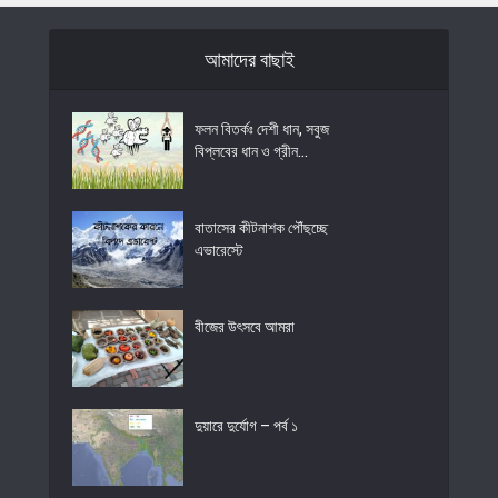
আমাদের বাছাই
ফলন বিতর্কঃ দেশী ধান, সবুজ
বিপ্লবের ধান ও গ্রীন...
বাতাসের কীটনাশক পৌঁছচ্ছে
এভারেস্টে
বীজের উৎসবে আমরা
দুয়ারে দুর্যোগ – পর্ব ১