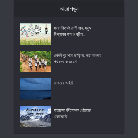
আরো পড়ুন
ফলন বিতর্কঃ দেশী ধান, সবুজ
বিপ্লবের ধান ও গ্রীন...
মেদিনীপুর শহর ছাড়িয়ে, সারা বাংলায়
পথ দেখাক ওয়েস্ট...
রানারের ডাইরি
বাতাসের কীটনাশক পৌঁছচ্ছে
এভারেস্টে