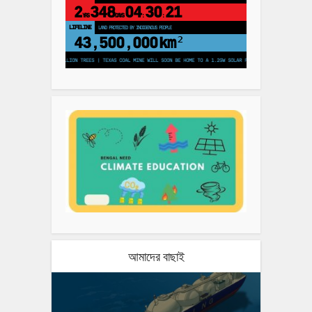
2
348
04
30
20
YRS
DAYS
:
:
LIFELINE
LAND PROTECTED BY INDIGENOUS PEOPLE
43,500,000
km²
ANS TO PLANT 250 MILLION TREES | TEXAS COAL MINE WILL SOON BE HOME TO A 1.2GW SOLAR FARM | CHINA GENERATES LESS 
আমাদের বাছাই