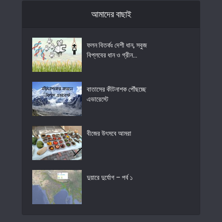
আমাদের বাছাই
ফলন বিতর্কঃ দেশী ধান, সবুজ
বিপ্লবের ধান ও গ্রীন...
বাতাসের কীটনাশক পৌঁছচ্ছে
এভারেস্টে
বীজের উৎসবে আমরা
দুয়ারে দুর্যোগ – পর্ব ১