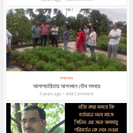
সাক্ষাৎকার
আলাপচারিতায় আপনজন যৌথ সমবায়
5 years ago
Add Comment