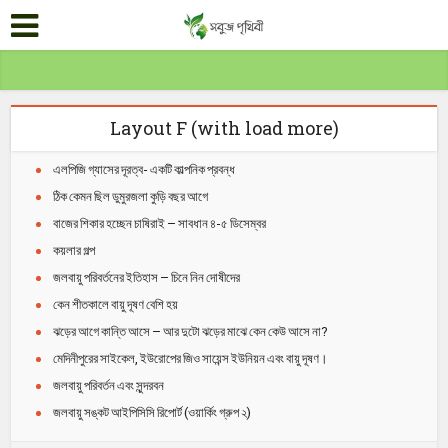
Layout F (with load more)
এলপিজি গ্যাসের দূরত্ব- একটি কাল্পনিক প্রবন্ধ
ঠিক কেমন ছিল ডুমুরজলা কুড়ি বছর আগে
বাজের শিকার হচ্ছেন চাষিরাই – সাবধান ৪-৫ ডিসেম্বর
কয়লার গল্প
জলবায়ু পরিবর্তনের ইতিহাস – চিনে নিন দোষীদের
কেন শীতকালে বায়ু দূষণ বেশি হয়
ঝড়ের আগে কান্তি আসে – আর দুটো ঝড়ের মাঝে কেন কেউ আসে না?
মেদিনীপুরের সাইকেল, ইউরোপের জিও সায়েন্স ইউনিয়ন এবং বায়ু দূষণ।
জলবায়ু পরিবর্তন এবং সুন্দরবন
জলবায়ু সঙ্কট আইপিসিসি রিপোর্ট (ওয়ার্কিং গ্রুপ ২)