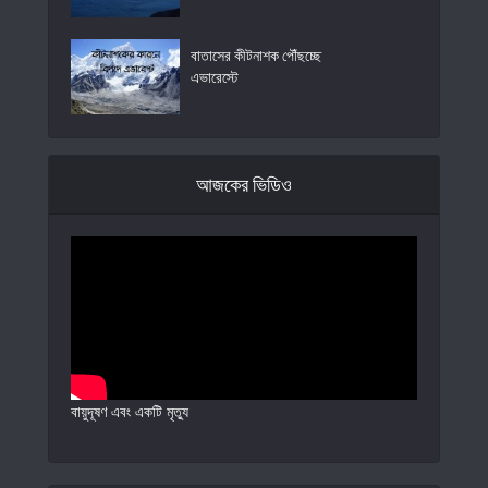
বাতাসের কীটনাশক পৌঁছচ্ছে
এভারেস্টে
আজকের ভিডিও
বায়ুদূষণ এবং একটি মৃত্যু