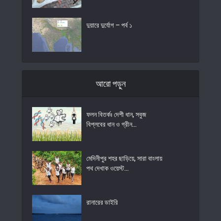
দুয়ারে দুর্যোগ – পর্ব ১
আরো পড়ুন
ফলন বিতর্কঃ দেশী ধান, সবুজ
বিপ্লবের ধান ও গ্রীন...
মেদিনীপুর শহর ছাড়িয়ে, সারা বাংলায়
পথ দেখাক ওয়েস্ট...
রানারের ডাইরি