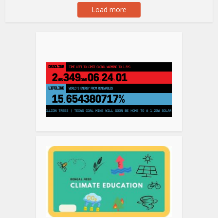
Load more
DEADLINE
TIME LEFT TO LIMIT GLOBAL WARMING TO 1.5°C
2
349
06
24
01
YRS
DAYS
:
:
LIFELINE
LAND PROTECTED BY INDIGENOUS PEOPLE
43,500,000
km²
H PLANS TO PLANT 250 MILLION TREES | TEXAS COAL MINE WILL SOON BE HOME TO A 1.2GW SOLAR FARM | CHINA GENERATES L