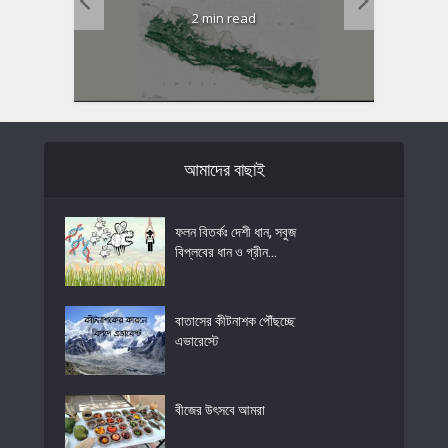
2 min read
আমাদের বাছাই
ফলন বিতর্কঃ দেশী ধান, সবুজ
বিপ্লবের ধান ও গ্রীন...
বাতাসের কীটনাশক পৌঁছচ্ছে
এভারেস্টে
বীজের উৎসবে আমরা