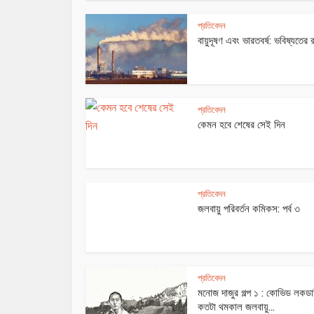
প্রতিবেদন
বায়ুদূষণ এবং ভারতবর্ষ: ভবিষ্যতের 
প্রতিবেদন
কেমন হবে শেষের সেই দিন
প্রতিবেদন
জলবায়ু পরিবর্তন কমিকস: পর্ব ৩
অসাম্য
প্রতিবেদন
মনোজ দাজুর গল্প ১ : কোভিড লকড
কতটা থমকাল জলবায়ু...