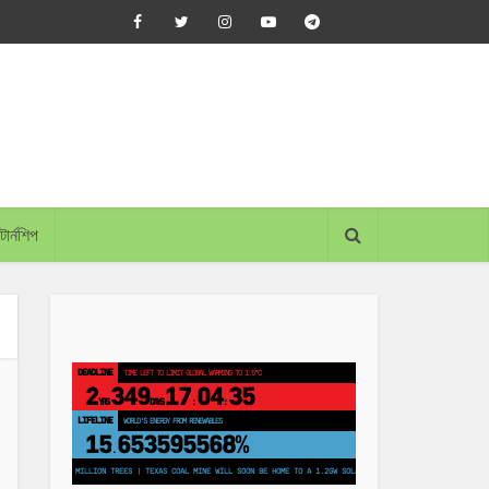
্টার্নশিপ
DEADLINE
TIME LEFT TO LIMIT GLOBAL WARMING TO 1.5°C
2
349
17
04
35
YRS
DAYS
:
:
LIFELINE
LAND PROTECTED BY INDIGENOUS PEOPLE
43,500,000
km²
S TO PLANT 250 MILLION TREES | TEXAS COAL MINE WILL SOON BE HOME TO A 1.2GW SOLAR FARM | CHINA GENERATES LESS TH