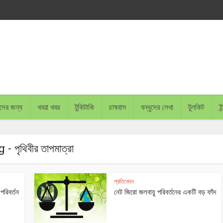
চাদের জন্য
খবরা খবর
টুকিটাকি
চাষবাস
বন্ধুদের লেখা
টুলকিট
ইন
 - পৃথিবীর তাপমাত্রা
প্রতিবেদন
পরিবর্তন
নেট জিরো জলবায়ু পরিবর্তনের একটি বড় ফাঁদ
BANGLADESH PLAN