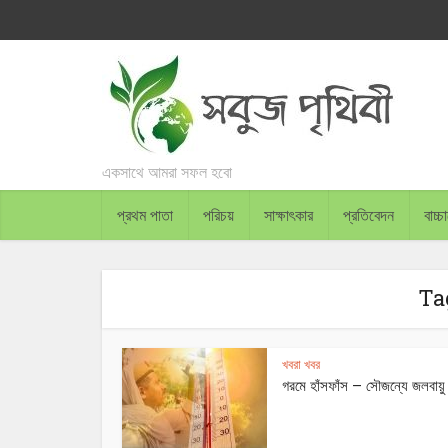
একসাথে আমরা সফল হবো
প্রথম পাতা
পরিচয়
সাক্ষাৎকার
প্রতিবেদন
বাচ্
Tag
খবরা খবর
গরমে হাঁসফাঁস – সৌজন্যে জলবায়ু 