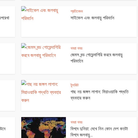
প্রতিবেদন
রূপরেখা
সাইকেল এবং জলবায়ু পরিবর্তন
খবরা খবর
জেমস বন্ড গোয়েন্দাগিরি করবে জলবায়ু
পরিবর্তনে
টুলকিট
গাছ নয় জঙ্গল লাগান: মিয়াওয়াকি পদ্ধতি
ব্যবহার করুন
, বায়ুদূষণ এবং রান্না
জল সংরক্ষণের টুকিটাকি – ১
খবরা খবর
াউনে
বিপদে দুনিয়া: দেখে নিন কোন দেশ কতটা
বিপদে জলবায়ু...