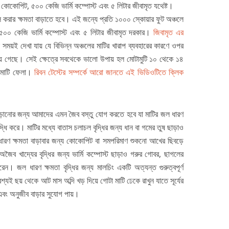
কোকোপিট, ৫০০ কেজি ভার্মি কম্পোস্ট এবং ৫ লিটার জীবামৃত যথেষ্ট।
 করার ক্ষমতা বাড়াতে হবে। এই জন্যে প্রতি ১০০০ স্কোয়ার ফুট অঞ্চলে
০ কেজি ভার্মি কম্পোস্ট এবং ৫ লিটার জীবামৃত দরকার।
জিবামৃত এর
ময়ই দেখা যায় যে বিভিন্ন অঞ্চলের মাটির খারাপ ব্যবহারের কারণে ওপর
য়ে গেছে। সেই ক্ষেত্রে সবথেকে ভালো উপায় হল মোটামুটি ১০ থেকে ১৪
ন মাটি ফেলা।
রিবন টেস্টের সম্পর্কে আরো জানতে এই ভিডিওটিতে ক্লিক
াড়ানোর জন্য আমাদের এমন জৈব বস্তু যোগ করতে হবে যা মাটির জল ধারণ
দ্ধি করে। মাটির মধ্যে বাতাস চলাচল বৃদ্ধির জন্য ধান বা গমের তুষ ছাড়াও
ারণ ক্ষমতা বাড়াবার জন্য কোকোপিট বা সমপরিমাণ শুকনো আখের ছিবড়ে
অজৈব খাদ্যের বৃদ্ধির জন্য ভার্মি কম্পোস্ট ছাড়াও গরুর গোবর, ছাগলের
 পারেন। জল ধারণ ক্ষমতা বৃদ্ধির জন্য মালচিং একটি অত্যন্ত গুরুত্বপূর্ণ
্যই ছয় থেকে আট মাস অব্দি খড় দিয়ে গোটা মাটি ঢেকে রাখুন যাতে সূর্যের
বং অনুজীব বাড়ার সুযোগ পায়।