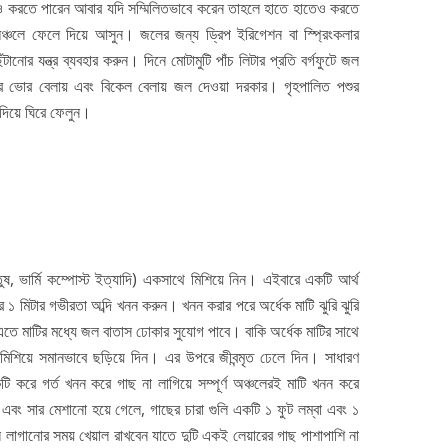
ও করতে পারেন আবার যদি সম্মিলিতভাবে করেন তাহলে হাতে হাতেও করতে
্চলে ফেলে দিয়ে আসুন। জলের জন্য ড্রিপ ইরিগেশন বা স্প্রিংকলার
নোর যন্ত্র ব্যবহার করুন। দিনে মোটামুটি পাঁচ লিটার প্রতি বর্গফুটে জল
’বার ভোর বেলায় এবং বিকেল বেলায় জল দেওয়া দরকার। গৃহপালিত পশুর
িয়ে ঘিরে ফেলুন।
ুষ, ভার্মি কম্পোস্ট ইত্যাদি) একসাথে মিশিয়ে নিন। এইবারে একটি আর্থ
াটির ১ মিটার গভীরতা অব্দি খনন করুন। খনন করার পরে অর্ধেক মাটি ঝুরি ঝুরি
তে মাটির মধ্যে জল বাতাস ঢোকার সুযোগ পাবে। বাকি অর্ধেক মাটির সাথে
ে মিশিয়ে সমানভাবে ছড়িয়ে দিন। এর উপরে জীবন্মৃত ঢেলে দিন। সাধারণ
ি করে গর্ত খনন করে গাছ না লাগিয়ে সম্পূর্ণ অঞ্চলেরই মাটি খনন করে
 এবং সার মেশানো হয়ে গেলে, গাছের চারা গুলি একটি ১ ফুট লম্বা এবং ১
লি লাগানোর সময় খেয়াল রাখবেন যাতে দুটি একই লেয়ারের গাছ পাশাপাশি না