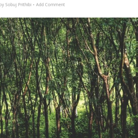
by
Sobuj Prithibi
Add Comment
, বায়ুদূষণ এবং রান্না
জল সংরক্ষণের টুকিটাকি – ১