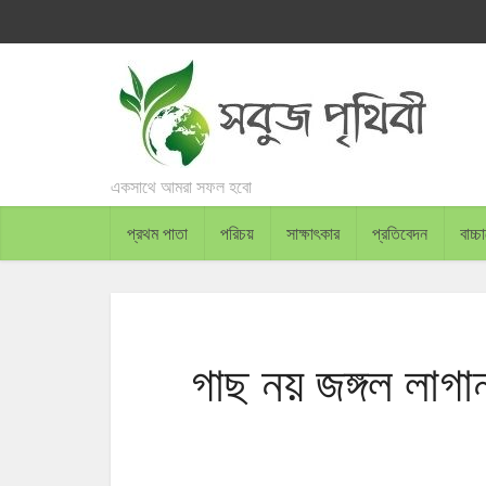
একসাথে আমরা সফল হবো
প্রথম পাতা
পরিচয়
সাক্ষাৎকার
প্রতিবেদন
বাচ্
গাছ নয় জঙ্গল লাগান