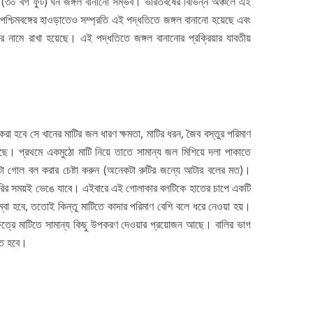
(৩০ বর্গ ফুট) ঘন জঙ্গল বানানো সম্ভব। ভারতবর্ষের বিভিন্ন অঞ্চলে এই
পশ্চিমবঙ্গের হাওড়াতেও সম্প্রতি এই পদ্ধতিতে জঙ্গল বানানো হয়েছে এবং
গ এর নামে রাখা হয়েছে। এই পদ্ধতিতে জঙ্গল বানানোর প্রক্রিয়ার যাবতীয়
করা হবে সে খানের মাটির জল ধারণ ক্ষমতা, মাটির ধরন, জৈব বস্তুর পরিমাণ
আছে। প্রথমে একমুঠো মাটি নিয়ে তাতে সামান্য জল মিশিয়ে দলা পাকাতে
একটা গোল বল করার চেষ্টা করুন (অনেকটা রুটির জন্যে আটার বলের মত)।
তৈরির সময়ই ভেঙে যাবে। এইবারে এই গোলাকার বলটিকে হাতের চাপে একটি
ম্বা হবে, ততোই কিন্তু মাটিতে কাদার পরিমাণ বেশি বলে ধরে নেওয়া হয়।
্ষেত্রে মাটিতে সামান্য কিছু উপকরণ দেওয়ার প্রয়োজন আছে। বালির ভাগ
াতে হবে।