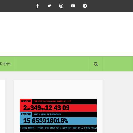
্টার্নশিপ
DEADLINE
TIME LEFT TO LIMIT GLOBAL WARMING TO 1.5°C
2
349
12
43
07
YRS
DAYS
:
:
LIFELINE
LAND PROTECTED BY INDIGENOUS PEOPLE
43,500,000
km²
ANT 250 MILLION TREES | TEXAS COAL MINE WILL SOON BE HOME TO A 1.2GW SOLAR FARM | CHINA GENERATES LESS THAN HALF