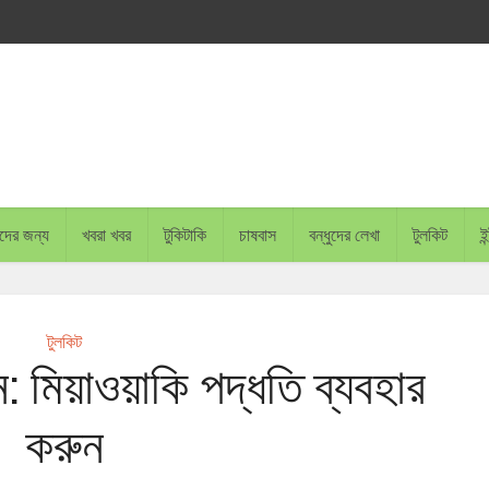
চাদের জন্য
খবরা খবর
টুকিটাকি
চাষবাস
বন্ধুদের লেখা
টুলকিট
ইন
টুলকিট
: মিয়াওয়াকি পদ্ধতি ব্যবহার
করুন
BANGLADESH PLANS TO PL