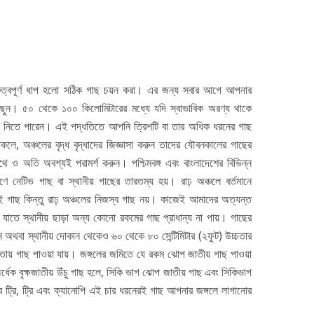
গুরুত্বপূর্ণ ধাপ হলো সঠিক গাছ চয়ন করা। এর জন্য সবার আগে আপনার
বাছুন। ৫০ থেকে ১০০ কিলোমিটারের মধ্যে যদি স্বাভাবিক অরণ্য থাকে
ে নিতে পারেন। এই পদ্ধতিতে আপনি ত্রিশটি বা তার অধিক ধরনের গাছ
লে, অঞ্চলের বৃদ্ধ বৃদ্ধাদের জিজ্ঞাসা করুন তাদের যৌবনকালের গাছের
সাথে ও অতি অবশ্যই পরামর্শ করুন। পশ্চিমবঙ্গ এবং বাংলাদেশের বিভিন্ন
রণে নেটিভ গাছ বা স্থানীয় গাছের তারতম্য হয়। রাঢ় অঞ্চলে বর্তমানে
 গাছ কিন্তু রাঢ় অঞ্চলের নিজস্ব গাছ নয়। কাজেই আমাদের অত্যন্ত
 যাতে স্থানীয় ছাড়া অন্য কোনো রকমের গাছ প্রাধান্য না পায়। গাছের
ন অথবা স্থানীয় দোকান থেকেও ৬০ থেকে ৮০ সেন্টিমিটার (২ফুট) উচ্চতার
তায় গাছ পাওয়া যায়। জঙ্গলের জমিতে যে রকম ঝোপ জাতীয় গাছ পাওয়া
 অর্ধেক বৃক্ষজাতীয় উঁচু গাছ হলে, সিকি ভাগ ঝোপ জাতীয় গাছ এবং সিকিভাগ
সাব ট্রি, ট্রি এবং ক্যানোপি এই চার ধরনেরই গাছ আপনার জঙ্গলে লাগানোর