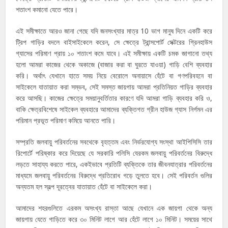
শতাংশ কমানো যেতে পারে।
এই সমীক্ষাতে আরও জানা গেছে যদি জনসংখ্যার মাত্র 10 ভাগ মানুষ দিনে একটি করে
ট্রিপ গাড়ির বদলে বাইসাইকেলে করেন, সে ক্ষেত্রে ট্রান্সপোর্ট সেক্টরের গ্রিনহাউস
গ্যাসের পরিমাণ প্রায় ১০ শতাংশ কমে যাবে। এই সমীক্ষায় একটি চমক জাগানো তথ্য
হলো আমরা কাজের থেকে অকাজে (বাজার করা বা ঘুরতে যাওয়া) গাড়ি বেশি ব্যবহার
করি। অর্থাৎ যেখানে হাতে সময় নিয়ে বেরোলে অনায়াসে হেঁটে বা গণপরিবহনে বা
সাইকেলে যাতায়াত করা সম্ভব, সেই সমস্ত জায়গায় আমরা প্রতিনিয়ত গাড়ির ব্যবহার
করে আসছি। কাজের ক্ষেত্রে সময়ানুবর্তিতার কারণে যদি আমরা গাড়ি ব্যবহার করি ও,
বাকি ক্ষেত্রবিশেষে সাইকেল ব্যবহারে আমাদের ব্যক্তিগত গ্রীন হাউজ গ্যাস নির্গমন এর
পরিমান প্রভূত পরিমাণ কমিয়ে আনতে পারি।
সম্প্রতি জলবায়ু পরিবর্তনের সবথেকে বৃহত্তম এবং নির্ভরযোগ্য সংস্থা আইপিসিসি তার
রিপোর্টে পরিষ্কার করে দিয়েছে যে সরকারি পলিসি যেরকম জলবায়ু পরিবর্তনের বিরুদ্ধে
লড়তে সাহায্য করতে পারে, একইভাবে প্রতিটি ব্যক্তিকে তার জীবনযাত্রার পরিবর্তনের
মাধ্যমে জলবায়ু পরিবর্তনের বিরুদ্ধে প্রতিরোধ গড়ে তুলতে হবে। সেই পরিবর্তন গুলির
অন্যতম হল স্বল্প দূরত্বের যাতায়াত হেঁটে বা সাইকেলে করা।
আমাদের শহরগুলিতে এরকম অসংখ্য রাস্তা আছে যেখানে এক জায়গা থেকে অন্য
জায়গায় যেতে গাড়িতে করে ৩০ মিনিট লাগে আর হেঁটে লাগে ১০ মিনিট। সময়ের সাথে