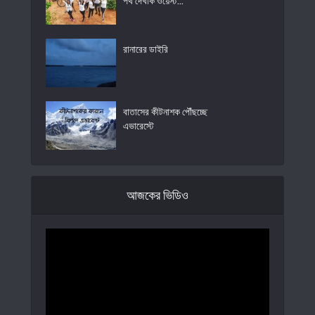
পথ দেখাক ওয়েস্ট...
রানারের ডাইরি
বাতাসের কীটনাশক পৌঁছচ্ছে
এভারেস্টে
আজকের ভিডিও