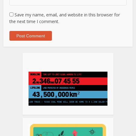
Save my name, email, and website in this browser for
the next time I comment.
DEADLINE
TIME LEFT TO LIMIT GLOBAL WARMING TO 1.5°C
2
346
07
45
54
YRS
DAYS
:
:
LIFELINE
LAND PROTECTED BY INDIGENOUS PEOPLE
43,500,000
km²
NS TO PLANT 250 MILLION TREES | TEXAS COAL MINE WILL SOON BE HOME TO A 1.2GW SOLAR FARM | CHINA GENERATES LESS T