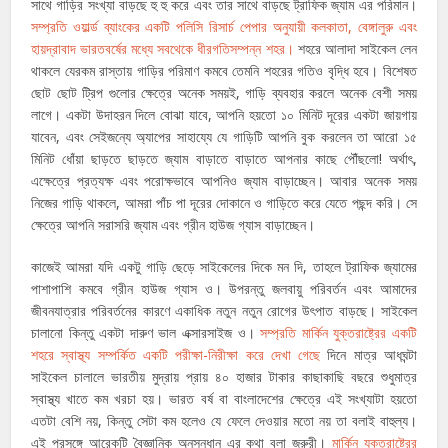
সাথে গাড়ির সংখ্যা বাড়ছে হু হু করে এবং তার সাথে বাড়ছে ট্রাফিক জ্যাম এর পরিমান।
সম্প্রতি ওয়ার্ল্ড ব্যাংকের একটি পলিসি রিসার্চ পেপার অনুযায়ী কলকাতা, বেঙ্গালুরু এবং
হায়দ্রাবাদ ভারতবর্ষের মধ্যে সবথেকে ধীরগতিসম্পন্ন শহর।
শহরে আলাদা সাইকেল লেন
থাকলে যেরকম রাস্তায় গাড়ির পরিমাণ কমবে তেমনি শহরের গতিও বৃদ্ধি হবে। বিশেষত
ছোট ছোট ট্রিপ গুলোর ক্ষেত্রে অনেক সময়ই, গাড়ি ব্যবহার করলে অনেক বেশী সময়
লাগে। একটা উদাহরন দিলে বোঝা যাবে, আপনি হয়তো ১০ মিনিট দূরের একটা জায়গায়
যাবেন, এবং সেইজন্যে অ্যাপের সাহায্যে যে গাড়িটি আপনি বুক করলেন তা আরো ১৫
মিনিট ধোঁয়া ছাড়তে ছাড়তে জ্যাম বাড়াতে বাড়াতে আপনার কাছে পৌঁছলো! অর্থাৎ,
এক্ষেত্রে প্রত্যক্ষ এবং পরোক্ষভাবে আপনিও জ্যাম বাড়াচ্ছেন। আবার অনেক সময়
নিজের গাড়ি থাকলে, আমরা পাঁচ পা দূরের দোকানে ও গাড়িতে করে যেতে পছন্দ করি। সে
ক্ষেত্রে আপনি সরাসরি জ্যাম এবং গ্রীন হাউজ গ্যাস বাড়াচ্ছেন।
কাজেই আমরা যদি একটু গাড়ি ছেড়ে সাইকেলের দিকে মন দি, তাহলে ট্রাফিক জ্যামের
পাশাপাশি কমবে গ্রীন হাউজ গ্যাস ও। উপরন্তু জলবায়ু পরিবর্তন এবং আমাদের
জীবনযাত্রার পরিবর্তনের কারণে একাধিক নতুন নতুন রোগের উৎপাত বাড়ছে। সাইকেল
চালানো কিন্তু একটা দারুণ ভাল এক্সারসাইজ ও।
সম্প্রতি মার্কিন যুক্তরাষ্ট্রের একটি
শহরে স্বাস্থ্য সম্পর্কিত একটি পরীক্ষা-নিরীক্ষা করে দেখা গেছে
দিনে মাত্র আধঘন্টা
সাইকেল চালালে ভারতীয় মুদ্রায় প্রায় ৪০ হাজার টাকার কাছাকাছি বছরে শুধুমাত্র
স্বাস্থ্য খাতে কম খরচা হয়। ভারত বর্ষ বা বাংলাদেশের ক্ষেত্রে এই সংখ্যাটা হয়তো
এতটা বেশি নয়, কিন্তু সেটা কম হলেও যে ফেলে দেওয়ার মতো নয় তা বলাই বাহুল্য।
এই প্রসঙ্গে আরেকটি বৈজ্ঞানিক অনুসন্ধান এর কথা বলা জরুরী।
মার্কিন যুক্তরাষ্ট্রের