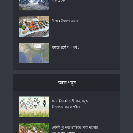
এভারেস্টে
বীজের উৎসবে আমরা
দুয়ারে দুর্যোগ – পর্ব ১
আরো পড়ুন
ফলন বিতর্কঃ দেশী ধান, সবুজ
বিপ্লবের ধান ও গ্রীন...
মেদিনীপুর শহর ছাড়িয়ে, সারা বাংলায়