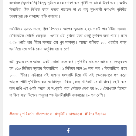
এরোসল (ভুসোকালি) কিন্তু সূর্যালোক কে শোষণ করে পৃথিবীকে আরো উষ্ণ করে। অর্থাৎ
বিজ্ঞানীরা ঠিক নিশ্চিত ভাবে বলতে পারছেন না যে বায়ু দূষণকারী কণাগুলি পৃথিবীর
তাপমাত্রা কে বাড়াচ্ছে নাকি কমাচ্ছে।
সবমিলিয়ে ২০১১ সালে, শিল্প বিপ্লবের আগের তুলনায় ২.২৯ ওয়াট পার মিটার স্কয়ার
রেডিয়েটিভ ফোর্সিং বেড়েছে। এবারে এটা বুঝতে হয়ত একটু মুশকিল হতে পারে। মানে
২.২৯ ওয়াট পার মিটার স্কয়ার তো খুব সামান্য। আমরা বাড়িতে ১০০ ওয়াটের বাল্ব
জ্বালিয়ে বসে থাকি কোন অসুবিধা হয় না তো!
এটা বুঝতে গেলে আমরা একটা সোজা অংক করি। পৃথিবীর সারফেস এরিয়া বা ক্ষেত্রফল
হল ৫১০ মিলিয়ন স্কয়ার কিলোমিটার। ১ মিলিয়ন মানে ১০ লক্ষ আর ১ কিলোমিটার মানে
১০০০ মিটার। এইবারে ওই সামান্য সংখ্যাটি দিয়ে যদি এই ক্ষেত্রফলকে গুণ করো
তাহলে গোটা পৃথিবীতে কত অতিরিক্ত শক্তি ঢুকছে খানিকটা বোঝা যাবে। ছোট করে
বলে রাখি এই গুণটি করলে যে সংখ্যাটি পাবে সেটাকে লেখা হয় ৮০০ টেরাওয়াট হিসেবে
যা কিনা সারা বিশ্বের মানুষের গড় ইলেক্ট্রিসিটি ব্যবহারের ৫০ গুণ বেশি।
জলবায়ু পরিবর্তন
তাপমাত্রা
পৃথিবীর তাপমাত্রা
বিশ্ব উষ্ণায়ন