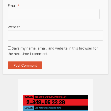
Email
*
Website
Save my name, email, and website in this browser for
the next time I comment.
DEADLINE
TIME LEFT TO LIMIT GLOBAL WARMING TO 1.5°C
2
349
06
22
27
YRS
DAYS
:
:
LIFELINE
LAND PROTECTED BY INDIGENOUS PEOPLE