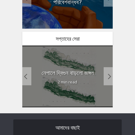
পরিবেশবান্ধব?
সপ্তাহের সেরা
ষণ কমানো
গোটা হিঙ
নেপালে দ্বিগুন বাড়লো জঙ্গল
2 min read
আমাদের বাছাই