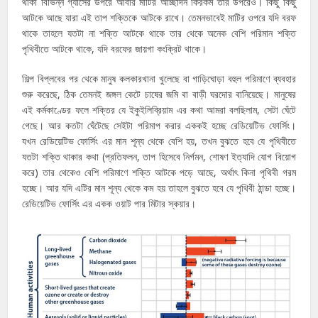
থাকা বিভিন্ন গ্যাসের উপরে আবার মাটির আচ্ছাদন কিরকম তার উপরেও। কিছু কিছু
আটকে আছে যারা এই তাপ শক্তিকে আটকে রাখে। তেমনভাবেই মাটির ওপরে যদি বরফ
থাকে তাহলে যতটা না শক্তি আটকে থাকে তার থেকে অনেক বেশি পরিমান শক্তি
পৃথিবীতে আটকে থাকে, যদি বরফের জায়গা কংক্রিট থাকে।
শিল্প বিপ্লবের পর থেকে মানুষ কলকারখানা খুলেছে বা গাড়িঘোড়া বহুল পরিমাণে ব্যবহার
শুরু করেছে, ঠিক তেমনই জঙ্গল কেটে চাষের জমি বা বাড়ী ঘরদোর বানিয়েছে। মানুষের
এই কর্মকাণ্ডের ফলে শক্তির যে ইকুইলিব্রিয়াম এর কথা আমরা বলছিলাম, সেটা ঘেঁটে
গেছে। আর কতটা ঘেঁটেছে সেইটা পরিমাপ করার এককই হচ্ছে রেডিয়েটিভ ফোর্সিং।
যখন রেডিয়েটিভ ফোর্সিং এর মান শূন্য থেকে বেশি হয়, তখন বুঝতে হবে যে পৃথিবীতে
যতটা শক্তি থাকার কথা (প্রতিফলন, তাপ হিসেবে নির্গমন, শোষণ ইত্যাদি যোগ বিয়োগ
করে) তার থেকেও বেশি পরিমাণে শক্তি আটকে পড়ে আছে, অর্থাৎ কিনা পৃথিবী গরম
হচ্ছে। আর যদি এটির মান শূন্য থেকে কম হয় তাহলে বুঝতে হবে যে পৃথিবী ঠান্ডা হচ্ছে।
রেডিয়েটিভ ফোর্সিং এর একক ওয়াট পার মিটার স্কয়ার।