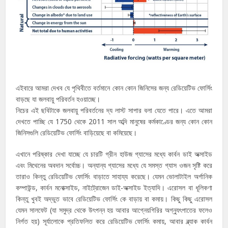
এইবারে আমরা দেখব যে পৃথিবীতে বর্তমানে কোন কোন জিনিসের জন্য রেডিয়েটিভ ফোর্সিং
বাড়ছে যা জলবায়ু পরিবর্তন হওয়াচ্ছে।
নিচের এই ছবিটাকে জলবায়ু পরিবর্তনের দ্য লাস্ট সাপার বলা যেতে পারে। এতে আমরা
দেখতে পাচ্ছি যে 1750 থেকে 2011 সাল অব্দি মানুষের কর্মকাণ্ডের জন্য কোন কোন
জিনিসগুলি রেডিয়েটিভ ফোর্সিং বাড়িয়েছে বা কমিয়েছে।
এখানে পরিষ্কার দেখা যাচ্ছে যে চারটি গ্রীন হাউজ গ্যাসের মধ্যে কার্বন ডাই অক্সাইড
এবং মিথেনের অবদান সর্বোচ্চ। অন্যান্য গ্যাসের মধ্যে যে সমস্ত গ্যাস ওজন সৃষ্টি করে
তারাও কিন্তু রেডিয়েটিভ ফোর্সিং বাড়াতে সাহায্য করেছে। যেমন ভোলাটাইল অর্গানিক
কম্পাউন্ড, কার্বন মনোক্সাইড, নাইট্রোজেন ডাই-অক্সাইড ইত্যাদি। এরোসল বা ধূলিকণা
কিন্তু খুবই অদ্ভুত ভাবে রেডিয়েটিভ ফোর্সিং কে বাড়ায় বা কমায়। কিছু কিছু এরোসল
যেমন সালফেট (যা সমুদ্র থেকে উৎপন্ন হয় আবার আগ্নেয়গিরির অগ্ন্যুৎপাতের ফলেও
নির্গত হয়) সূর্যালোকে প্রতিফলিত করে রেডিয়েটিভ ফোর্সিং কমায়, আবার ব্ল্যাক কার্বন