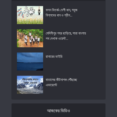
ফলন বিতর্কঃ দেশী ধান, সবুজ
বিপ্লবের ধান ও গ্রীন...
মেদিনীপুর শহর ছাড়িয়ে, সারা বাংলায়
পথ দেখাক ওয়েস্ট...
রানারের ডাইরি
বাতাসের কীটনাশক পৌঁছচ্ছে
এভারেস্টে
আজকের ভিডিও