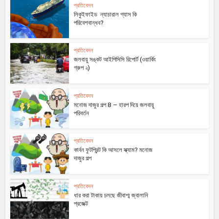
প্রতিবেদন
লিকুইফাইড ন্যাচারাল গ্যাস কি
পরিবেশবান্ধব?
প্রতিবেদন
জলবায়ু সঙ্কট আইপিসিসি রিপোর্ট (ওয়ার্কিং
গ্রুপ ২)
প্রতিবেদন
মনোজ দাজুর গল্প 8 – হারপ দিয়ে জলবায়ু
পরিবর্তন
প্রতিবেদন
কার্বন ফুটপ্রিন্ট কি আসলে স্ক্যাম? মনোজ
দাজুর গল্প
প্রতিবেদন
ধার করা টাকায় চলছে জীবাশ্ম জ্বালানি
প্রজেক্ট