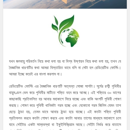
যখন জলবায়ু পরিবর্তন নিয়ে কথা বলা হয় বা বিশ্ব উষ্ণায়ন নিয়ে কথা বলা হয়, তখন যে
বৈজ্ঞানিক ধারণাটির কথা আমরা বিস্তারিত ভাবে বলি না সেটা হল রেডিয়েটিভ ফোর্সিং।
আমরা ইচ্ছে করেই এর বাংলা করলাম না।
রেডিয়েটিভ ফোর্সিং এর বৈজ্ঞানিক ধারণাটি অত্যন্ত সোজা সাপটা। সূর্যের রশ্মী পৃথিবীর
বায়ুমণ্ডল ভেদ করে পৃথিবীর মাটিতে শক্তি বহন করে আনছ। এই শক্তির ৩০ ভাগের
কাছাকাছি প্রতিফলিত হয় আবার মহাকাশে ফিরে যাচ্ছে এবং বাকি অংশটি পৃথিবী শোষণ
করছে। শোষণ করে পৃথিবী খানিকটা গরম হচ্ছে এবং যেকোনো গরম জিনিস যেমন তাপ
ছেড়ে ঠান্ডা হয়, তেমন ভাবে আবার ঠান্ডা হয়ে যাচ্ছে। এই কতটা শক্তি পৃথিবী
প্রতিফলন করবে কতটা শোষণ করবে এবং কতটা আবার তাপের মাধ্যমে মহাকাশে চলে
যাবে সেইটার একটা সাম্যবস্থা বা ইকুইলিব্রিয়াম আছে। সেইটা নির্ভর করে বাতাসে