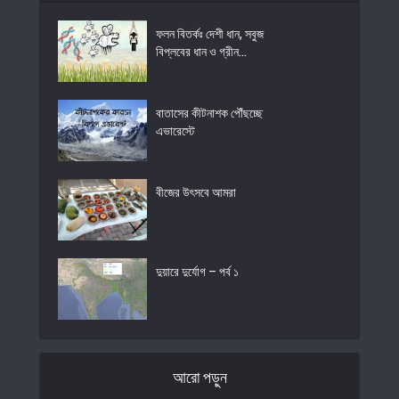
ফলন বিতর্কঃ দেশী ধান, সবুজ
বিপ্লবের ধান ও গ্রীন...
বাতাসের কীটনাশক পৌঁছচ্ছে
এভারেস্টে
বীজের উৎসবে আমরা
দুয়ারে দুর্যোগ – পর্ব ১
আরো পড়ুন