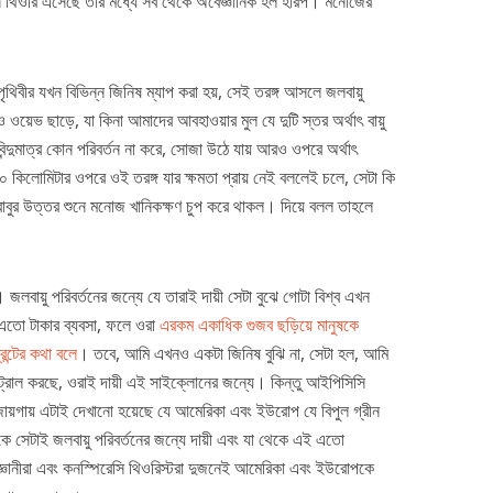
ি থিওরি এসেছে তার মধ্যে সব থেকে অবৈজ্ঞানিক হল হারপ। মনোজের
বীর যখন বিভিন্ন জিনিষ ম্যাপ করা হয়, সেই তরঙ্গ আসলে জলবায়ু
য়েভ ছাড়ে, যা কিনা আমাদের আবহাওয়ার মুল যে দুটি স্তর অর্থাৎ বায়ু
 বিন্দুমাত্র কোন পরিবর্তন না করে, সোজা উঠে যায় আরও ওপরে অর্থাৎ
 কিলোমিটার ওপরে ওই তরঙ্গ যার ক্ষমতা প্রায় নেই বললেই চলে, সেটা কি
র বাবুর উত্তর শুনে মনোজ খানিকক্ষণ চুপ করে থাকল। দিয়ে বলল তাহলে
বায়ু পরিবর্তনের জন্যে যে তারাই দায়ী সেটা বুঝে গোটা বিশ্ব এখন
এতো টাকার ব্যবসা, ফলে ওরা
এরকম একাধিক গুজব ছড়িয়ে মানুষকে
িন্টের কথা বলে
। তবে, আমি এখনও একটা জিনিষ বুঝি না, সেটা হল, আমি
ট্রোল করছে, ওরাই দায়ী এই সাইক্লোনের জন্যে। কিন্তু আইপিসিসি
ব জায়গায় এটাই দেখানো হয়েছে যে আমেরিকা এবং ইউরোপ যে বিপুল গ্রীন
কে সেটাই জলবায়ু পরিবর্তনের জন্যে দায়ী এবং যা থেকে এই এতো
িজ্ঞানীরা এবং কনস্পিরেসি থিওরিস্টরা দুজনেই আমেরিকা এবং ইউরোপকে