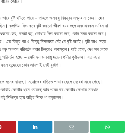
ল গায়ের জোরে।
াবে বৃষ্টি ঘটাতে পারে – তাহলে জলবায়ু নিয়ন্ত্রন সম্ভব না কেন। দেব
ছিস। ক্লাউড সিড করে বৃষ্টি করানো ভীষণ ব্যয় বহুল এবং এরকম ভাবিস না
 ধরনের মেঘ, কতটা বড়, কোথায় সিড করতে হবে, কোন সময় করতে হবে।
রতে। এত কিছুর পর ও কিন্তু নিসচয়তা নেই যে বৃষ্টি হবেই। বৃষ্টি তাও সহজ
িপথ বড় অঞ্চলে পরিবর্তন করার চিন্তাও অবাস্তব। যাই হোক, দেখ সব থেকে
ু পরিবর্তন হচ্ছে – সেটা হল জলবায়ু মডেল গুলির পূর্বাভাস। যত বছর
রে। ফলে সন্দেহের কোন জায়গাই নেই বুঝলি।
 সন্ধে নামছে। মনোজের বাড়িতে পাড়ার ছেলে মেয়েরা এসে গেছে।
য় কোথায় কোথায় ধ্বস নেমেছে আর পরের বার কোথায় কোথায় সাবধান
টু নিশ্চিন্ত হয়ে বাড়ির দিকে পা বাড়ালেন।