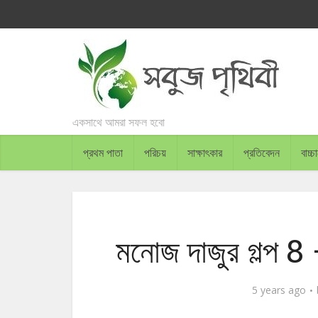
একসাথে আমরা সফল হবো
প্রথম পাতা
পরিচয়
সাক্ষাৎকার
প্রতিবেদন
বাচ্
মনোজ দাজুর গল্প 8 –
5 years ago