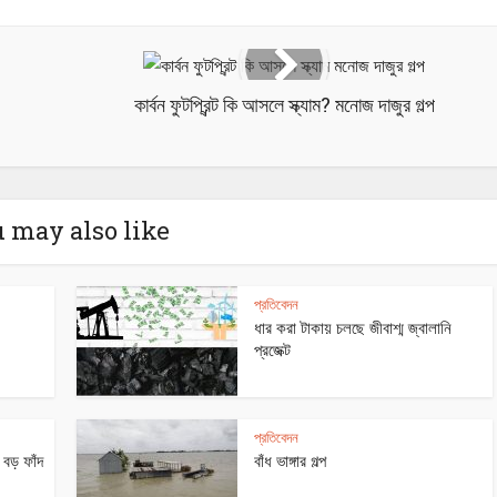
কার্বন ফুটপ্রিন্ট কি আসলে স্ক্যাম? মনোজ দাজুর গল্প
 may also like
প্রতিবেদন
ধার করা টাকায় চলছে জীবাশ্ম জ্বালানি
প্রজেক্ট
প্রতিবেদন
 বড় ফাঁদ
বাঁধ ভাঙ্গার গল্প