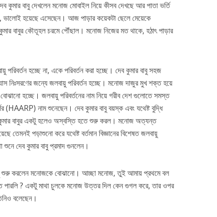
দেব কুমার বাবু দেখলেন মনোজ মোবাইল নিয়ে কীসব দেখছে আর পাতা ভর্তি
লল, ভালোই হয়েছে এসেছেন। আজ পাড়ার কয়েকটা ছেলে মেয়েকে
মার বাবুর কৌতূহল চরমে পৌঁছাল। মনোজ নিজের মত থাকে, হঠাৎ পাড়ার
পরিবর্তন হচ্ছে না, একে পরিবর্তন করা হচ্ছে। দেব কুমার বাবু সহজ
্যাস নিঃসরণের জন্যে জলবায়ু পরিবর্তন হচ্ছে। মনোজ দাজুর মুখ শক্ত হয়ে
োঝানো হচ্ছে। জলবায়ু পরিবর্তনের নাম নিয়ে গরীব দেশ গুলোতে সমস্ত
র (HAARP) নাম শুনেছেন। দেব কুমার বাবু বয়স্ক এবং যথেষ্ট বুদ্ধি
 কুমার বাবুর একটু হলেও অস্বস্তি হতে শুরু করল। মনোজ অত্যন্ত
়েছে তেমনই পড়াশুনো করে যথেষ্ট বর্তমান বিজ্ঞানের বিশেষত জলবায়ু
া শুনে দেব কুমার বাবু প্রমাদ গুনলেন।
বু শুরু করলেন মনোজকে বোঝানো। আচ্ছা মনোজ, তুই আমায় প্রথমে বল
নতে পারলি ? একটু মাথা চুলকে মনোজ উত্তর দিল কেন গুগল করে, তার ওপর
 তিনিও বলেছেন।