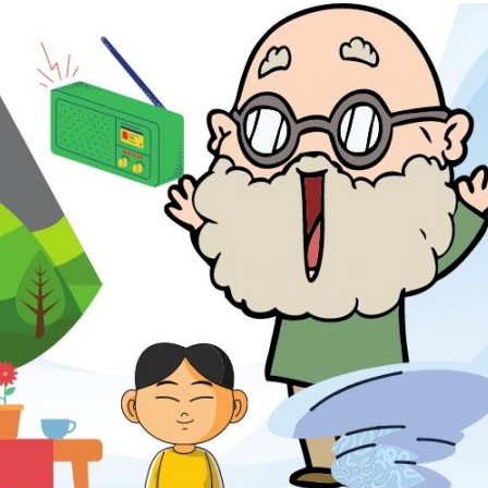
, বায়ুদূষণ এবং রান্না
জল সংরক্ষণের টুকিটাকি – ১