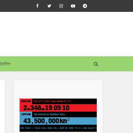
্টার্নশিপ
DEADLINE
TIME LEFT TO LIMIT GLOBAL WARMING TO 1.5°C
2
348
19
09
09
YRS
DAYS
:
:
LIFELINE
LAND PROTECTED BY INDIGENOUS PEOPLE
43,500,000
km²
ANT 250 MILLION TREES | TEXAS COAL MINE WILL SOON BE HOME TO A 1.2GW SOLAR FARM | CHINA GENERATES LESS THAN HALF