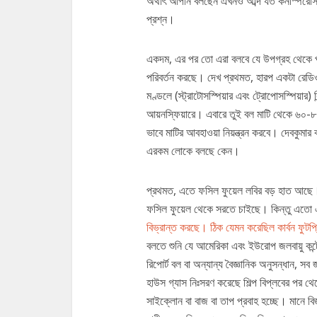
অর্থাৎ আপনি বলছেন এখনও অব্দি যত কনস্পিরেস
প্রশ্ন।
একদম, এর পর তো এরা বলবে যে উপগ্রহ থেকে পৃথি
পরিবর্তন করছে। দেখ প্রথমত, হারপ একটা রেডিও ও
মণ্ডলে (স্ট্রাটোসস্পিয়ার এবং ট্রোপোসস্পিয়ার)
আয়নস্ফিয়ারে। এবারে তুই বল মাটি থেকে ৬০-৮০
ভাবে মাটির আবহাওয়া নিয়ন্ত্রন করবে। দেবকুমা
এরকম লোকে বলছে কেন।
প্রথমত, এতে ফসিল ফুয়েল লবির বড় হাত আছে। জল
ফসিল ফুয়েল থেকে সরতে চাইছে। কিন্তু এতো 
বিভ্রান্ত করছে। ঠিক যেমন করেছিল কার্বন ফুটপ্র
বলতে শুনি যে আমেরিকা এবং ইউরোপ জলবায়ু কন্
রিপোর্ট বল বা অন্যান্য বৈজ্ঞানিক অনুসন্ধান, স
হাউস গ্যাস নিঃসরণ করেছে শিল্প বিপ্লবের পর থে
সাইক্লোন বা বাজ বা তাপ প্রবাহ হচ্ছে। মানে ব