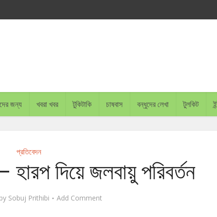
চাদের জন্য
খবরা খবর
টুকিটাকি
চাষবাস
বন্ধুদের লেখা
টুলকিট
ইন
প্রতিবেদন
 হারপ দিয়ে জলবায়ু পরিবর্তন
by
Sobuj Prithibi
Add Comment
BANGLADESH PLANS TO PL