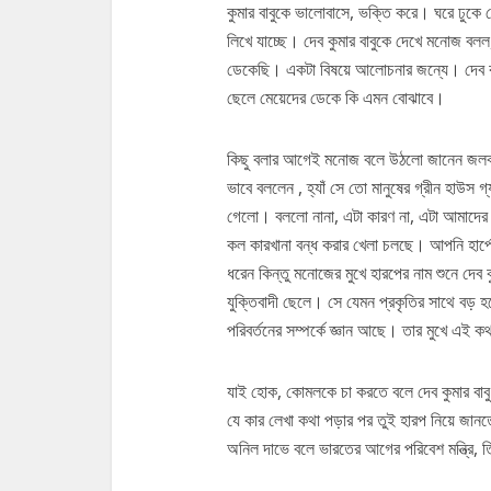
কুমার বাবুকে ভালোবাসে, ভক্তি করে। ঘরে ঢুকে 
লিখে যাচ্ছে। দেব কুমার বাবুকে দেখে মনোজ ব
ডেকেছি। একটা বিষয়ে আলোচনার জন্যে। দেব কু
ছেলে মেয়েদের ডেকে কি এমন বোঝাবে।
কিছু বলার আগেই মনোজ বলে উঠলো জানেন জলবায়ু 
ভাবে বললেন , হ্যাঁ সে তো মানুষের গ্রীন হাউস গ
গেলো। বললো নানা, এটা কারণ না, এটা আমাদের ব
কল কারখানা বন্ধ করার খেলা চলছে। আপনি হার্পে
ধরেন কিন্তু মনোজের মুখে হারপের নাম শুনে দেব
যুক্তিবাদী ছেলে। সে যেমন প্রকৃতির সাথে বড় হয
পরিবর্তনের সম্পর্কে জ্ঞান আছে। তার মুখে এই কথ
যাই হোক, কোমলকে চা করতে বলে দেব কুমার বা
যে কার লেখা কথা পড়ার পর তুই হারপ নিয়ে জা
অনিল দাভে বলে ভারতের আগের পরিবেশ মন্ত্রি,