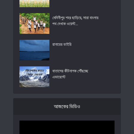
মেদিনীপুর শহর ছাড়িয়ে, সারা বাংলায়
পথ দেখাক ওয়েস্ট...
রানারের ডাইরি
বাতাসের কীটনাশক পৌঁছচ্ছে
এভারেস্টে
আজকের ভিডিও