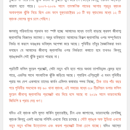
খারাপ হতে পারে।
২০০৭-২০০৯ সালে তাৎক্ষণিক লাভের আশায় প্রচুর ব্যাংক
অনাবশ্যক ঝুঁকি নিয়ে ছিল এবং ফলে যুক্তরাষ্ট্রের ১৩ টি বড় ব্যাংকের মধ্যে ১২ টি
ব্যাংক ফেলের মুখে চলে গেছিল।
জলবায়ু পরিবর্তনের প্রভাব যত স্পষ্ট হচ্ছে আমাদের মধ্যে ততই বাড়ছে ক্রমশ জীবাশ্ম
জ্বালানির বিরুদ্ধে মতামত। অদূর ভবিষ্যতে আমাদের বিকল্প জ্বালানির ওপর সম্পূর্ণভাবে
নির্ভর না করলে ভয়ঙ্কর ভবিষ্যৎ অপেক্ষা করে আছে। পৃথিবীর তাঁবুর বৈজ্ঞানিকরা যখন
বলছেন যে আমাদের জীবাশ্ম জ্বালানির ওপর নির্ভরতা কমাতে হবে তখনও কিন্তু
ব্যাঙ্কগুলি সেই ঝুঁকি বুঝতে পারছে না।
প্রতিটি ফসিল ফুয়েল প্রজেক্ট, সেটা নতুন খনি হতে পারে অথবা তাপবিদ্যুৎ কেন্দ্র হতে
পারে, এগুলির সাথে সাংঘাতিক ঝুঁকি জড়িয়ে আছে। প্যারিস এগ্রিমেন্ট এ যখন পৃথিবীর
প্রায় সব দেশ একসাথে তাদের কার্বন এমিশন কমাবার শপথ নিচ্ছে,
ঠিক তার পাঁচ বছর
পরে পৃথিবীর সবথেকে বড় ৬০ খানা ব্যাংক, এই সময়ের মধ্যে ৩.৮ ট্রিলিয়ন ডলার ফসিল
ফুয়েল জীবাশ্ম জ্বালানির প্রজেক্টে ধার দিয়ে বসে আছে যা ২০১৯ সালে ভারতবর্ষের
জিডিপি র প্রায় দেড় গুণ।
যদিও এই ব্যাংক গুলি মূলত মার্কিন যুক্তরাষ্ট্র, চীন এবং জাপানের, ভারতবর্ষের বেশকিছু
ব্যাংক কিন্তু একই ধরনের পলিসি এখনো নিয়ে চলেছে।
স্টেট ব্যাঙ্ক অফ ইন্ডিয়া এখনো
নতুন নতুন খনিজ উত্তোলন এবং কয়লা প্রজেক্টে টাকা ঢেলে যাচ্ছে।
যদিও আস্তে