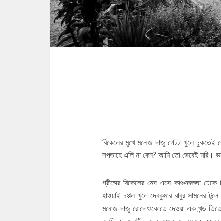
গোটা হিঙ্গলগঞ
বিকেলের মুখে মনোজ দাজু গেটটা খুলে ঢুকতেই দ
সপ্তাহে এলি না কেন? আমি তো ভেবেই মরি। ভাব
গ্রীষ্মের বিকেলের মেঘ এসে কাঞ্চনজঙ্ঘা ঢেকে 
হাওয়াই চপ্পল খুলে দেবকুমার বাবুর সামনের টু
মনোজ দাজু রোদে শুকোতে দেওয়া এক খন্ড তিত