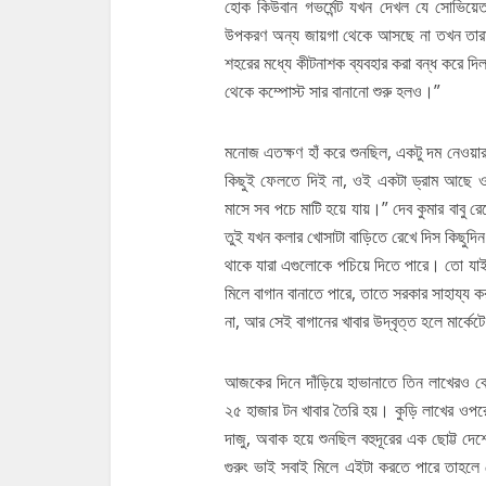
হোক কিউবান গভর্মেন্ট যখন দেখল যে সোভিয়েত
উপকরণ অন্য জায়গা থেকে আসছে না তখন তারা
শহরের মধ্যে কীটনাশক ব্যবহার করা বন্ধ করে দি
থেকে কম্পোস্ট সার বানানো শুরু হলও।”
মনোজ এতক্ষণ হাঁ করে শুনছিল, একটু দম নেওয়ার
কিছুই ফেলতে দিই না, ওই একটা ড্রাম আছে ওত
মাসে সব পচে মাটি হয়ে যায়।” দেব কুমার বাবু র
তুই যখন কলার খোসাটা বাড়িতে রেখে দিস কিছুদিন
থাকে যারা এগুলোকে পচিয়ে দিতে পারে। তো য
মিলে বাগান বানাতে পারে, তাতে সরকার সাহায্য 
না, আর সেই বাগানের খাবার উদ্বৃত্ত হলে মার্কেট
আজকের দিনে দাঁড়িয়ে হাভানাতে তিন লাখেরও ব
২৫ হাজার টন খাবার তৈরি হয়। কুড়ি লাখের ও
দাজু, অবাক হয়ে শুনছিল বহুদূরের এক ছোট্ট দ
গুরুং ভাই সবাই মিলে এইটা করতে পারে তাহল