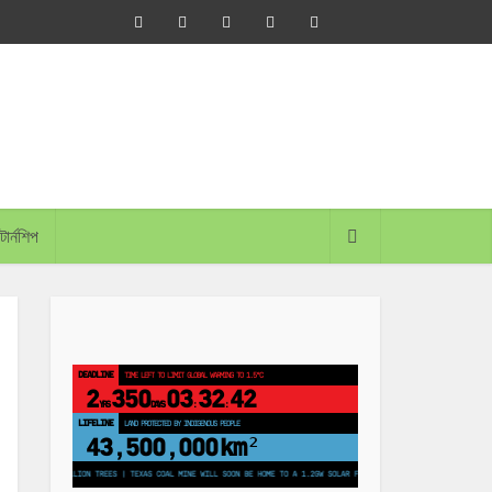
্টার্নশিপ
DEADLINE
TIME LEFT TO LIMIT GLOBAL WARMING TO 1.5°C
2
350
03
32
41
YRS
DAYS
:
:
LIFELINE
LAND PROTECTED BY INDIGENOUS PEOPLE
43,500,000
km²
NT 250 MILLION TREES | TEXAS COAL MINE WILL SOON BE HOME TO A 1.2GW SOLAR FARM | CHINA GENERATES LESS THAN HALF 