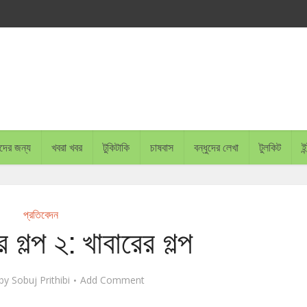
চাদের জন্য
খবরা খবর
টুকিটাকি
চাষবাস
বন্ধুদের লেখা
টুলকিট
ইন
প্রতিবেদন
গল্প ২: খাবারের গল্প
by
Sobuj Prithibi
Add Comment
BANGLADESH PLANS TO PLA