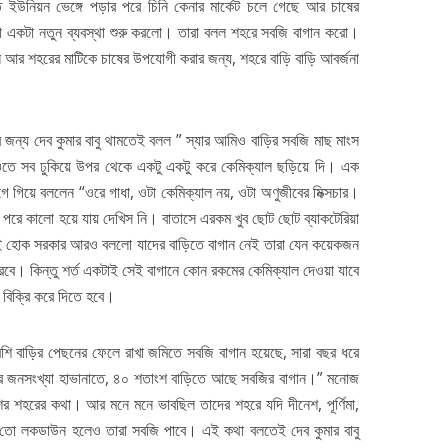
 ইউনিয়ন ভেঙ্গে পড়ার পরে চিনি কেনার মার্কেট চলে গেছে আর চাষের
 একটা নতুন ব্যবস্থা শুরু করলো। তারা বলল শহরে সবজি বাগান করো।
ল আর শহরের মাটিকে চাষের উপযোগী করার জন্য, শহরে বাড়ি বাড়ি আবর্জনা
 জন্য দেব কুমার বাবু থামতেই বলল ” স্যার আমিও বাড়ির সবজি মাছ মাংস
ে সব ঢুকিয়ে উপর থেকে একটু একটু করে কেমিক্যাল ছড়িয়ে দি। এক
েগে গিয়ে বললেন “ওরে গাধা, ওটা কেমিক্যাল নয়, ওটা অণুজীবের মিক্সচার।
 পরে কালো হয়ে যায় দেখিস নি। বাতাসে এরকম খুব ছোট ছোট ব্যাকটেরিয়া
াই হোক সরকার আরও বললো যাদের বাড়িতে বাগান নেই তারা যেন কয়েকজন
করবে। কিন্তু শর্ত একটাই সেই বাগানে কোন রকমের কেমিক্যাল দেওয়া যাবে
ে বিক্রি করে দিতে হবে।
েশি বাড়ির পেছনের ফেলে রাখা জমিতে সবজি বাগান হয়েছে, সারা বছর ধরে
পরে জনসংখ্যা হাভানাতে, ৪০ শতাংশ বাড়িতে আছে সবজির বাগান।” মনোজ
েশের শহরের কথা। আর মনে মনে ভাবছিল তাদের শহরে যদি দীনেশ, পূর্ণিমা,
ে তো লকডাউন হলেও তারা সবজি পাবে। এই কথা বলতেই দেব কুমার বাবু