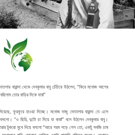
্জ ব্লকের পানীয় জলস্তর হু-
স্মোগ টাওয়ার দিয়ে কেন বায়ু দূষণ ক
হু করে নেমে...
যাবে না?
2 min read
3 min read
োতলার বারান্দা থেকে দেবকুমার বাবু চেঁচিয়ে উঠলেন, “কিরে মনোজ আগের
ছিলাম তোর বাড়ির দিকে যাব!”
দিয়েছে, ফুরফুরে হাওয়া দিচ্ছে। মনোজ দাজু দোতালার বারান্দা তে এসে
লে বসলো। “ও ছিরি, দুটো চা দিয়ে যা বাবা!” বলে উঠলেন দেবকুমার বাবু।
োরার টুকরো মুখে দিয়ে বললো “আরে গরম পড়ে গেল তো, একটু সবজি চাষ