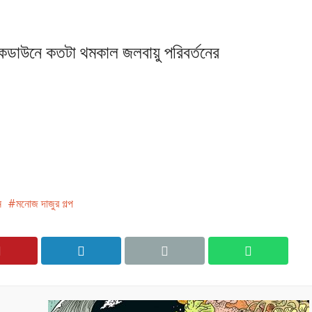
কডাউনে কতটা থমকাল জলবায়ু পরিবর্তনের
ন
মনোজ দাজুর গল্প