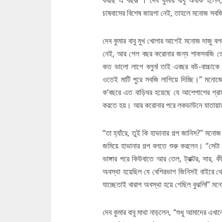
করছি এ বছর!”। দেব কুমার বাবু অবাক হলেন, 
চাষবাসের বিশেষ জায়গা নেই, তাহলে মনোজ সবজ
দেব কুমার বাবু মুখ খোলার আগেই মনোজ দাজু বল
নেই, আর গেল বছর করোনার জন্য শাকসবজি তে
কত ভালো লাগে বলুন! তাই এবছর বউ-বাচ্চাকে 
ওতেই মাটি পুরে সবজি লাগিয়ে দিচ্ছি।” মনোজ
ক’বছরে এত বাড়িঘর হয়েছে যে আশেপাশের গ্
করতে হয়। আর করোনার পরে লকডাউনে যাতায়াত
“তা হ্যাঁরে, তুই কি হাভানার গল্প জানিস?” মনোজ 
জমিয়ে হাভানার গল্প বলতে শুরু করলেন। “সে
ভাঙ্গার পরে কিউবাতে আর তেল, ট্রাক্টর, সা
অবস্থা হয়েছিল যে বেশিরভাগ জিনিসই বাইরে 
যাচ্ছেতাই খারাপ অবস্থা হয়ে গেছিল বুঝলি!”
দেব কুমার বাবু মাথা নাড়লেন, “শুধু আমাদের 