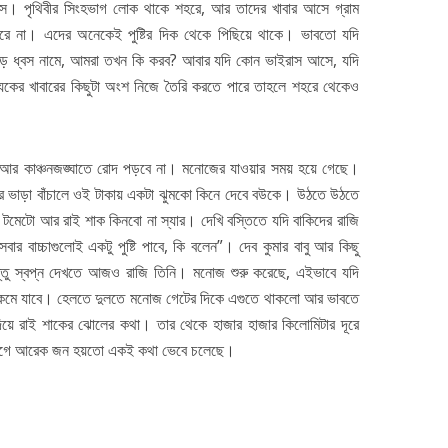
। পৃথিবীর সিংহভাগ লোক থাকে শহরে, আর তাদের খাবার আসে গ্রাম
 না। এদের অনেকেই পুষ্টির দিক থেকে পিছিয়ে থাকে। ভাবতো যদি
হাড়ে ধ্বস নামে, আমরা তখন কি করব? আবার যদি কোন ভাইরাস আসে, যদি
েকের খাবারের কিছুটা অংশ নিজে তৈরি করতে পারে তাহলে শহরে থেকেও
আজ আর কাঞ্চনজঙ্ঘাতে রোদ পড়বে না। মনোজের যাওয়ার সময় হয়ে গেছে।
ড়ির ভাড়া বাঁচালে ওই টাকায় একটা ঝুমকো কিনে দেবে বউকে। উঠতে উঠতে
টমেটো আর রাই শাক কিনবো না স্যার। দেখি বস্তিতে যদি বাকিদের রাজি
ার বাচ্চাগুলোই একটু পুষ্টি পাবে, কি বলেন”। দেব কুমার বাবু আর কিছু
ন্তু স্বপ্ন দেখতে আজও রাজি তিনি। মনোজ শুরু করেছে, এইভাবে যদি
টা কমে যাবে। হেলতে দুলতে মনোজ গেটের দিকে এগুতে থাকলো আর ভাবতে
দিয়ে রাই শাকের ঝোলের কথা। তার থেকে হাজার হাজার কিলোমিটার দূরে
র আগে আরেক জন হয়তো একই কথা ভেবে চলেছে।