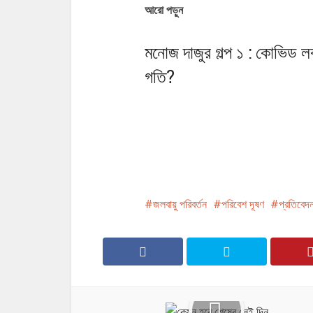
আরো পড়ুন
মনোজ দাজুর গল্প ১ : কোভিড ল
গতি?
জলবায়ু পরিবর্তন
পরিবেশ দূষণ
প্রতিবেদ