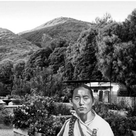
, বায়ুদূষণ এবং রান্না
জল সংরক্ষণের টুকিটাকি – ১