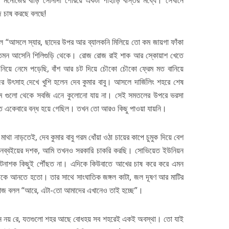
মনোজের বাড়ি সোনাদা পেরিয়ে একটা পাহাড়ি বস্তির মধ্যে। সেখানে
ি চাষ করছে বলছে!
ল “আসলে স্যার, ছাদের উপর আর ব্যালকনি মিলিয়ে তো কম জায়গা ফাঁকা
মন আসেনি শিলিগুড়ি থেকে। রোজ রোজ রাই শাক আর স্কোয়াশ খেতে
নিয়ে নেমে পড়েছি, বাঁশ আর চট দিয়ে চৌকো চৌকো ফ্রেম মত বানিয়ে
ের উৎসাহ দেখে খুশি হলেন দেব কুমার বাবু। আসলে দার্জিলিং শহরে শেষ
রাম গুলো থেকে সবজি এনে কুলোনো যায় না। সেই সমতলের উপরে ভরসা
 একেবারে বন্ধ হয়ে গেছিল। তখন তো আরও কিছু পাওয়া যায়নি।
মাথা নাড়তেই, দেব কুমার বাবু গরম ধোঁয়া ওঠা চায়ের কাপে চুমুক দিয়ে বেশ
টা নব্বইয়ের দশক, আমি তখনও সরকারি চাকরি করছি। সোভিয়েত ইউনিয়ন
র, কীটনাশক কিছুই পৌঁছত না। এদিকে কিউবাতে আখের চাষ করে করে এমন
থেকে আনতে হতো। তার সাথে সাংঘাতিক জঙ্গল কাটা, জল দূষণ আর মাটির
 মনোজ বলল “আরে, এটা-তো আমাদের এখানেও তাই হচ্ছে”।
এখানে নয় রে, যতগুলো শহর আছে বোধহয় সব শহরেই একই অবস্থা। তো যাই