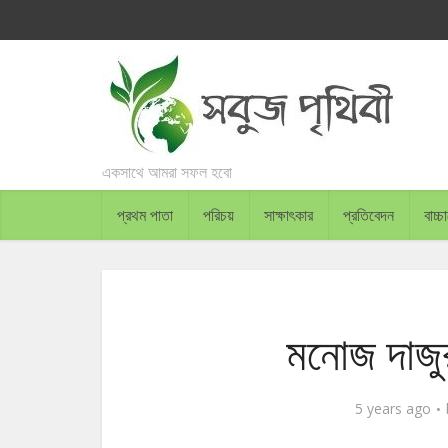
একসাথে আমরা সফল হবো
প্রথম পাতা
পরিচয়
সাক্ষাৎকার
প্রতিবেদন
বাচ্
মনোজ দাজুর 
5 years ago