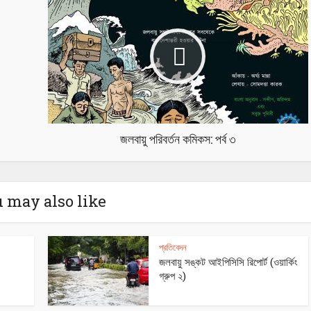
জলবায়ু পরিবর্তন কমিকস: পর্ব ৩
 may also like
প্রতিবেদন
জলবায়ু সঙ্কট আইপিসিসি রিপোর্ট (ওয়ার্কিং
গ্রুপ ২)