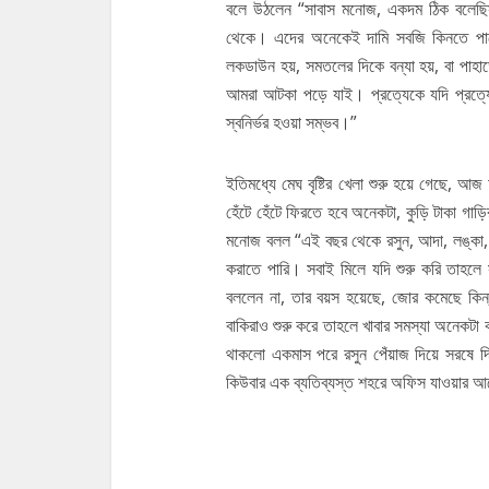
বলে উঠলেন “সাবাস মনোজ, একদম ঠিক বলেছিস
থেকে। এদের অনেকেই দামি সবজি কিনতে পারে
লকডাউন হয়, সমতলের দিকে বন্যা হয়, বা পা
আমরা আটকা পড়ে যাই। প্রত্যেকে যদি প্রত্য
স্বনির্ভর হওয়া সম্ভব।”
ইতিমধ্যে মেঘ বৃষ্টির খেলা শুরু হয়ে গেছে, 
হেঁটে হেঁটে ফিরতে হবে অনেকটা, কুড়ি টাকা গা
মনোজ বলল “এই বছর থেকে রসুন, আদা, লঙ্কা, 
করাতে পারি। সবাই মিলে যদি শুরু করি তাহলে সব
বললেন না, তার বয়স হয়েছে, জোর কমেছে কি
বাকিরাও শুরু করে তাহলে খাবার সমস্যা অনেক
থাকলো একমাস পরে রসুন পেঁয়াজ দিয়ে সরষে 
কিউবার এক ব্যতিব্যস্ত শহরে অফিস যাওয়া