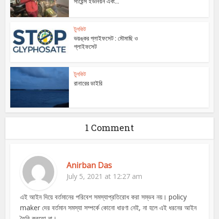
সায়েন্স ইউনিয়ন এবং...
টুলকিট
ভয়ঙ্কর গ্লাইফসেট : মৌমাছি ও
গ্লাইফসেট
টুলকিট
রানারের ডাইরি
1 Comment
Anirban Das
July 5, 2021 at 12:27 am
এই আইন দিয়ে বর্তমানের পরিবেশ সমস্যাপ্রতিরোধ করা সম্ভব নয়। policy
maker দের বর্তমান সমস্যা সম্পর্কে কোনো ধারণা নেই, না হলে এই ধরনের আইন
তৈরি করতো না।