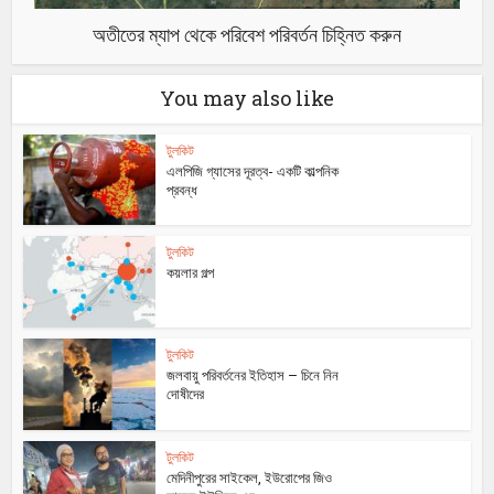
অতীতের ম্যাপ থেকে পরিবেশ পরিবর্তন চিহ্নিত করুন
You may also like
টুলকিট
এলপিজি গ্যাসের দূরত্ব- একটি কাল্পনিক
প্রবন্ধ
টুলকিট
কয়লার গল্প
টুলকিট
জলবায়ু পরিবর্তনের ইতিহাস – চিনে নিন
দোষীদের
টুলকিট
মেদিনীপুরের সাইকেল, ইউরোপের জিও