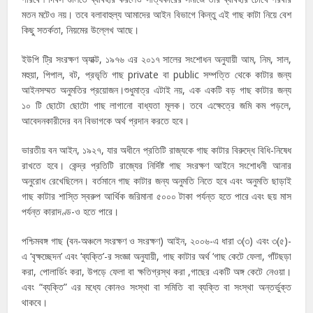
মতন মটেও নয়। তবে বলাবাহুল্য আমাদের আইন বিভাগে কিন্তু এই গাছ কাটা নিয়ে বেশ
কিছু সতর্কতা, নিয়মের উল্লেখ আছে।
ইউপি ট্রি সংরক্ষণ অ্যাক্ট, ১৯৭৬ এর ২০১৭ সালের সংশোধন অনুযায়ী আম, নিম, সাল,
মহুয়া, পিপাল, বট, প্রভৃতি গাছ private বা public সম্পত্তি থেকে কাটার জন্য
আইনসম্মত অনুমতির প্রয়োজন।শুধুমাত্র এটাই নয়, এক একটি বড় গাছ কাটার জন্য
১০ টি ছোটো ছোটো গাছ লাগানো বাধ্যতা মূলক। তবে এক্ষেত্রে জমি কম পড়লে,
আবেদনকারীদের বন বিভাগকে অর্থ প্রদান করতে হবে।
ভারতীয় বন আইন, ১৯২৭, যার অধীনে প্রতিটি রাজ্যকে গাছ কাটার বিরুদ্ধে বিধি-নিষেধ
রাখতে হবে। কেন্দ্র প্রতিটি রাজ্যের নির্দিষ্ট গাছ সংরক্ষণ আইনে সংশোধনী আনার
অনুরোধ রেখেছিলেন। বর্তমানে গাছ কাটার জন্য অনুমতি নিতে হবে এবং অনুমতি ছাড়াই
গাছ কাটার শাস্তি স্বরুপ আর্থিক জরিমানা ৫০০০ টাকা পর্যন্ত হতে পারে এবং ছয় মাস
পর্যন্ত কারাদণ্ড-ও হতে পারে।
পশ্চিমবঙ্গ গাছ (বন-অঞ্চলে সংরক্ষণ ও সংরক্ষণ) আইন, ২০০৬-এ ধারা ৩(৩) এবং ৩(৫)-
এ ‘বৃক্ষচ্ছেদন’ এবং ‘ব্যক্তি’-র সংজ্ঞা অনুযায়ী, গাছ কাটার অর্থ ‘গাছ কেটে ফেলা, গাঁটছড়া
করা, পোলার্ডিং করা, উপড়ে ফেলা বা ক্ষতিগ্রস্থ করা ,গাছের একটি অঙ্গ কেটে নেওয়া।
এবং “ব্যক্তি” এর মধ্যে কোনও সংস্থা বা সমিতি বা ব্যক্তি বা সংস্থা অন্তর্ভুক্ত
থাকবে।