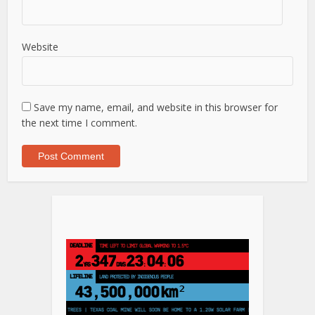
Website
Save my name, email, and website in this browser for
the next time I comment.
DEADLINE
TIME LEFT TO LIMIT GLOBAL WARMING TO 1.5°C
2
347
23
04
05
YRS
DAYS
:
:
LIFELINE
LAND PROTECTED BY INDIGENOUS PEOPLE
43,500,000
km²
O PLANT 250 MILLION TREES | TEXAS COAL MINE WILL SOON BE HOME TO A 1.2GW SOLAR FARM | CHINA GENERATES LESS THAN 