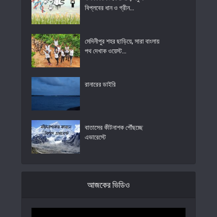
বিপ্লবের ধান ও গ্রীন...
মেদিনীপুর শহর ছাড়িয়ে, সারা বাংলায়
পথ দেখাক ওয়েস্ট...
রানারের ডাইরি
বাতাসের কীটনাশক পৌঁছচ্ছে
এভারেস্টে
আজকের ভিডিও