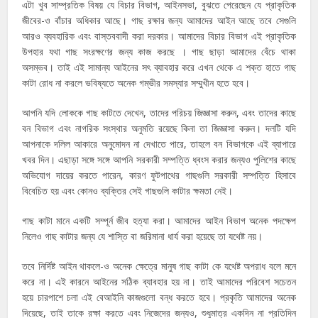
এটা খুব সাম্প্রতিক বিষয় যে বিচার বিভাগ, আইনসভা, বুঝতে পেরেছেন যে প্রাকৃতিক
জীবের-ও বাঁচার অধিকার আছে। গাছ রক্ষার জন্য আমাদের আইন আছে তবে সেগুলি
আরও ব্যবহারিক এবং বাস্তববাদী করা দরকার। আমাদের বিচার বিভাগ এই প্রাকৃতিক
উপহার যথা গাছ সংরক্ষণের জন্য কাজ করছে । গাছ ছাড়া আমাদের বেঁচে থাকা
অসম্ভব। তাই এই সামান্য আইনের সৎ ব্যাবহার করে এখন থেকে এ শক্ত হাতে গাছ
কাটা রোধ না করলে ভবিষ্যতে অনেক গম্ভীর সমস্যার সম্মুখীন হতে হবে।
আপনি যদি লোককে গাছ কাটতে দেখেন, তাদের পরিচয় জিজ্ঞাসা করুন, এবং তাদের কাছে
বন বিভাগ এবং নাগরিক সংস্থার অনুমতি রয়েছে কিনা তা জিজ্ঞাসা করুন। দলটি যদি
আপনাকে দলিল আকারে অনুমোদন না দেখাতে পারে, তাহলে বন বিভাগকে এই ব্যাপারে
খবর দিন। এছাড়া সঙ্গে সঙ্গে আপনি সরকারী সম্পত্তি ধ্বংস করার জন্যও পুলিশের কাছে
অভিযোগ দায়ের করতে পারেন, কারণ ফুটপাথের গাছগুলি সরকারী সম্পত্তি হিসাবে
বিবেচিত হয় এবং কোনও ব্যক্তির সেই গাছগুলি কাটার ক্ষমতা নেই।
গাছ কাটা মানে একটি সম্পূর্ন জীব হত্যা করা। আমাদের আইন বিভাগ অনেক পদক্ষেপ
নিলেও গাছ কাটার জন্য যে শাস্তি বা জরিমানা ধার্য করা হয়েছে তা যথেষ্ট নয়।
তবে নির্দিষ্ট আইন থাকলে-ও অনেক ক্ষেত্রে মানুষ গাছ কাটা কে যথেষ্ট অপরাধ বলে মনে
করে না। এই কারনে আইনের সঠিক ব্যাবহার হয় না। তাই আমাদের পরিবেশ সচেতন
হয়ে চারপাশে চলা এই বেআইনি কাজগুলো বন্ধ করতে হবে। প্রকৃতি আমাদের অনেক
দিয়েছে, তাই তাকে রক্ষা করতে এবং নিজেদের জন্যও, শুধুমাত্র একদিন না প্রতিদিন