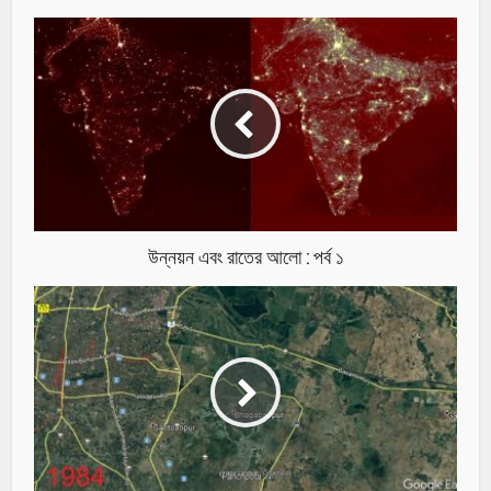
উন্নয়ন এবং রাতের আলো : পর্ব ১