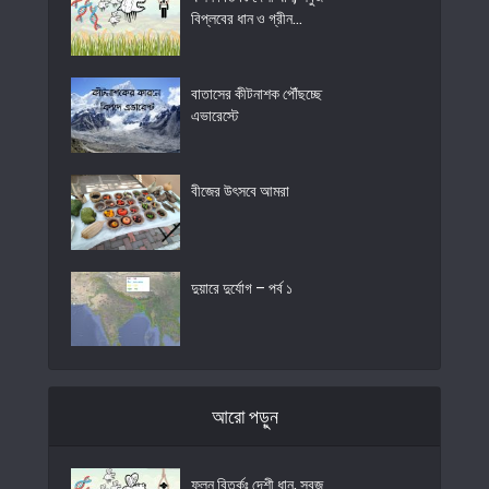
বিপ্লবের ধান ও গ্রীন...
বাতাসের কীটনাশক পৌঁছচ্ছে
এভারেস্টে
বীজের উৎসবে আমরা
দুয়ারে দুর্যোগ – পর্ব ১
আরো পড়ুন
ফলন বিতর্কঃ দেশী ধান, সবুজ