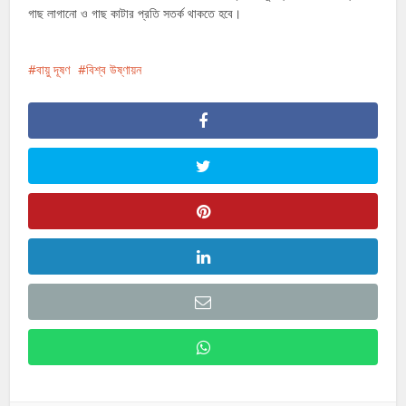
গাছ লাগানো ও গাছ কাটার প্রতি সতর্ক থাকতে হবে।
বায়ু দূষণ
বিশ্ব উষ্ণায়ন