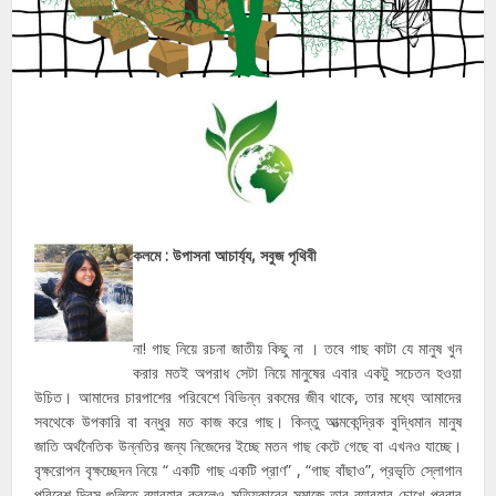
কলমে : উপাসনা আচার্য্য, সবুজ পৃথিবী
না! গাছ নিয়ে রচনা জাতীয় কিছু না । তবে গাছ কাটা যে মানুষ খুন
করার মতই অপরাধ সেটা নিয়ে মানুষের এবার একটু সচেতন হওয়া
উচিত। আমাদের চারপাশের পরিবেশে বিভিন্ন রকমের জীব থাকে, তার মধ্যে আমাদের
সবথেকে উপকারি বা বন্ধুর মত কাজ করে গাছ। কিন্তু আত্মকেন্দ্রিক বুদ্ধিমান মানুষ
জাতি অর্থনৈতিক উন্নতির জন্য নিজেদের ইচ্ছে মতন গাছ কেটে গেছে বা এখনও যাচ্ছে।
বৃক্ষরোপন বৃক্ষচ্ছেদন নিয়ে “ একটি গাছ একটি প্রাণ” , “গাছ বাঁছাও”, প্রভৃতি স্লোগান
পরিবেশ দিবস গুলিতে ব্যাবহার করলেও সত্যিকারের সমাজে তার ব্যাবহার চোখে পরবার