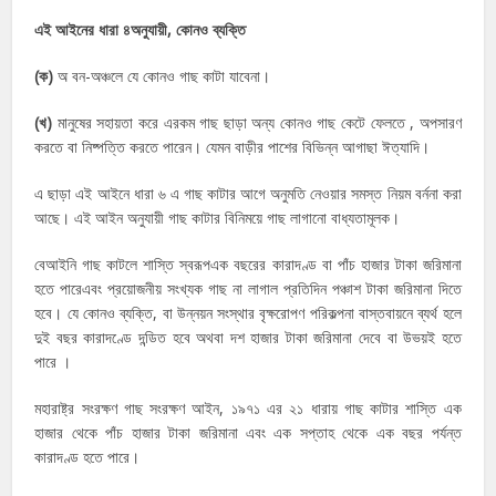
এই আইনের ধারা ৪অনুযায়ী, কোনও ব্যক্তি
(ক)
অ বন-অঞ্চলে যে কোনও গাছ কাটা যাবেনা।
(খ)
মানুষের সহায়তা করে এরকম গাছ ছাড়া অন্য কোনও গাছ কেটে ফেলতে , অপসারণ
করতে বা নিষ্পত্তি করতে পারেন। যেমন বাড়ীর পাশের বিভিন্ন আগাছা ঈত্যাদি।
এ ছাড়া এই আইনে ধারা ৬ এ গাছ কাটার আগে অনুমতি নেওয়ার সমস্ত নিয়ম বর্ননা করা
আছে। এই আইন অনুযায়ী গাছ কাটার বিনিময়ে গাছ লাগানো বাধ্যতামূলক।
বেআইনি গাছ কাটলে শাস্তি স্বরূপএক বছরের কারাদণ্ড বা পাঁচ হাজার টাকা জরিমানা
হতে পারেএবং প্রয়োজনীয় সংখ্যক গাছ না লাগাল প্রতিদিন পঞ্চাশ টাকা জরিমানা দিতে
হবে। যে কোনও ব্যক্তি, বা উন্নয়ন সংস্থার বৃক্ষরোপণ পরিকল্পনা বাস্তবায়নে ব্যর্থ হলে
দুই বছর কারাদণ্ডে দন্ডিত হবে অথবা দশ হাজার টাকা জরিমানা দেবে বা উভয়ই হতে
পারে ।
মহারাষ্ট্র সংরক্ষণ গাছ সংরক্ষণ আইন, ১৯৭১ এর ২১ ধারায় গাছ কাটার শাস্তি এক
হাজার থেকে পাঁচ হাজার টাকা জরিমানা এবং এক সপ্তাহ থেকে এক বছর পর্যন্ত
কারাদণ্ড হতে পারে।