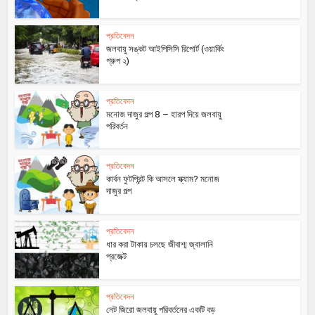
প্রতিবেদন
জলবায়ু সঙ্কট আইপিসিসি রিপোর্ট (ওয়ার্কিং
গ্রুপ ২)
প্রতিবেদন
মনোজ দাজুর গল্প 8 – হারপ দিয়ে জলবায়ু
পরিবর্তন
প্রতিবেদন
কার্বন ফুটপ্রিন্ট কি আসলে স্ক্যাম? মনোজ
দাজুর গল্প
প্রতিবেদন
ধার করা টাকায় চলছে জীবাশ্ম জ্বালানি
প্রজেক্ট
প্রতিবেদন
নেট জিরো জলবায়ু পরিবর্তনের একটি বড়