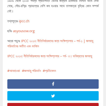
১৯৮৬ থেকে ২০০৮ পর্যন্ত স্যাটেলাইট ডেটার মাধ্যমে একেবারে নিশ্চিত ভাবে দেখা
গেছে, সৌর-রশ্মির প্রাবল্যের বেশি কম হওয়ার সাথে তাপমাত্রা বৃদ্ধির কোন সম্পর্ক
নেই।
তথ্যসুত্রঃ
ipcc.ch
ছবিঃ
asyousow.org
আরো পড়ুনঃ
IPCC ২০১৩: নীতিনির্ধারকদের জন্য সংক্ষিপ্তসার – পর্ব-১ | জলবায়ু
পরিবর্তনের অতীত এবং বর্তমান
IPCC ২০১৩: নীতিনির্ধারকদের জন্য সংক্ষিপ্তসার – পর্ব- ৩। ভবিষ্যতের জলবায়ু
আবহাওয়া
জলবায়ু পরিবর্তন
প্রতিবেদন