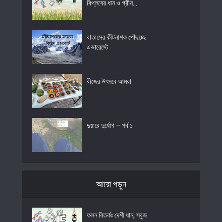
বিপ্লবের ধান ও গ্রীন...
বাতাসের কীটনাশক পৌঁছচ্ছে
এভারেস্টে
বীজের উৎসবে আমরা
দুয়ারে দুর্যোগ – পর্ব ১
আরো পড়ুন
ফলন বিতর্কঃ দেশী ধান, সবুজ