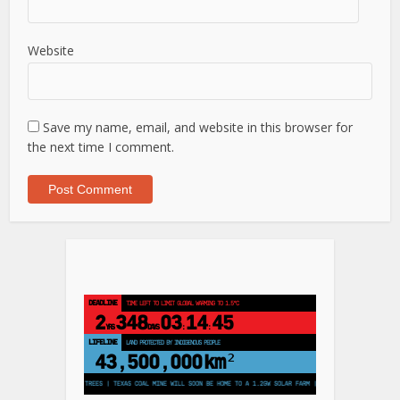
Website
Save my name, email, and website in this browser for
the next time I comment.
DEADLINE
TIME LEFT TO LIMIT GLOBAL WARMING TO 1.5°C
2
348
03
14
44
YRS
DAYS
:
:
LIFELINE
LAND PROTECTED BY INDIGENOUS PEOPLE
43,500,000
km²
 PLANT 250 MILLION TREES | TEXAS COAL MINE WILL SOON BE HOME TO A 1.2GW SOLAR FARM | CHINA GENERATES LESS THAN H