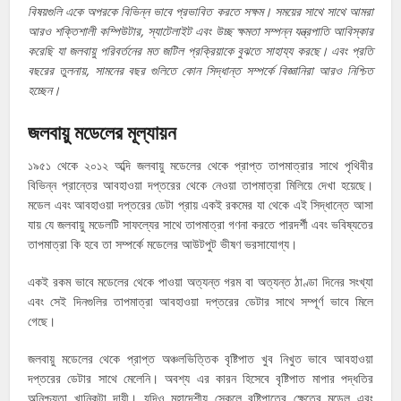
বিষয়গুলি একে অপরকে বিভিন্ন ভাবে প্রভাবিত করতে সক্ষম। সময়ের সাথে সাথে আমরা
আরও শক্তিশালী কম্পিউটার, স্যাটেলাইট এবং উচ্ছ ক্ষমতা সম্পন্ন যন্ত্রপাতি আবিস্কার
করেছি যা জলবায়ু পরিবর্তনের মত জটিল প্রক্রিয়াকে বুঝতে সাহায্য করছে। এবং প্রতি
বছরের তুলনায়, সামনের বছর গুলিতে কোন সিদ্ধান্ত সম্পর্কে বিজ্ঞানিরা আরও নিশ্চিত
হচ্ছেন।
জলবায়ু মডেলের মূল্যায়ন
১৯৫১ থেকে ২০১২ অব্দি জলবায়ু মডেলের থেকে প্রাপ্ত তাপমাত্রার সাথে পৃথিবীর
বিভিন্ন প্রান্তের আবহাওয়া দপ্তরের থেকে নেওয়া তাপমাত্রা মিলিয়ে দেখা হয়েছে।
মডেল এবং আবহাওয়া দপ্তরের ডেটা প্রায় একই রকমের যা থেকে এই সিদ্ধান্তে আসা
যায় যে জলবায়ু মডেলটি সাফল্যের সাথে তাপমাত্রা গণনা করতে পারদর্শী এবং ভবিষ্যতের
তাপমাত্রা কি হবে তা সম্পর্কে মডেলের আউটপুট ভীষণ ভরসাযোগ্য।
একই রকম ভাবে মডেলের থেকে পাওয়া অত্যন্ত গরম বা অত্যন্ত ঠাণ্ডা দিনের সংখ্যা
এবং সেই দিনগুলির তাপমাত্রা আবহাওয়া দপ্তরের ডেটার সাথে সম্পূর্ণ ভাবে মিলে
গেছে।
জলবায়ু মডেলের থেকে প্রাপ্ত অঞ্চলভিত্তিক বৃষ্টিপাত খুব নিখুত ভাবে আবহাওয়া
দপ্তরের ডেটার সাথে মেলেনি। অবশ্য এর কারন হিসেবে বৃষ্টিপাত মাপার পদ্ধতির
অনিশ্চয়তা খানিকটা দায়ী। যদিও মহাদেশীয় স্কেলে বৃষ্টিপাতের ক্ষেত্রে মডেল এবং