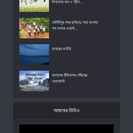
বিপ্লবের ধান ও গ্রীন...
মেদিনীপুর শহর ছাড়িয়ে, সারা বাংলায়
পথ দেখাক ওয়েস্ট...
রানারের ডাইরি
বাতাসের কীটনাশক পৌঁছচ্ছে
এভারেস্টে
আজকের ভিডিও