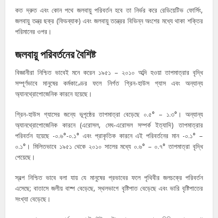
কত দ্রুত এবং কোন পথে জলবায়ু পরিবর্তন হবে তা নির্ভর করে রেডিয়েটিভ ফোর্সিং,
জলবায়ু তন্ত্র ছক্র (ফিডব্যাক) এবং জলবায়ু তন্ত্রের বিভিন্ন অংশের মধ্যে থাকা শক্তির
পরিমানের ওপর।
জলবায়ু পরিবর্তনের বৈশিষ্ট
বিজ্ঞানীরা নিশ্চিত ভাবেই মনে করেন ১৯৫১ – ২০১০ অব্দি হওয়া তাপমাত্রার বৃদ্ধি
সম্পূর্ণভাবে মানুষের কর্মকাণ্ডের ফলে নির্গত গ্রিন-হাউস গ্যাস এবং অন্যান্য
অ্যানথ্রোপোজেনিক কারনে হয়েছে।
গ্রিন-হাউস গ্যাসের জন্যে ভূপৃষ্ঠের তাপমাত্রা বেড়েছে ০.৫° – ১.৩°। অন্যান্য
অ্যানথ্রোপোজেনিক কারনে (এরোসল, মেঘ-এরোসল সম্পর্ক ইত্যাদি) তাপমাত্রার
পরিবর্তন হয়েছে -০.৬°-০.১° এবং প্রাকৃতিক কারনে এই পরিবর্তনের মান -০.১° –
০.১°। মিলিতভাবে ১৯৫১ থেকে ২০১০ সালের মধ্যে ০.৬° – ০.৭° তাপমাত্রা বৃদ্ধি
পেয়েছে।
স্বল্প নিশ্চিত ভাবে বলা যায় যে মানুষের প্রভাবের ফলে পৃথিবীর জলচক্রে পরিবর্তন
এসেছে; বাতাসে জলীয় বাষ্প বেড়েছে, স্থলভাগে বৃষ্টিপাত বেড়েছে এবং ভারি বৃষ্টিপাতের
সংখ্যা বেড়েছে।