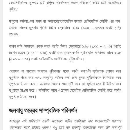
রেভলিউসানের তুলনায় এই বৃদ্ধির প্রধানতম কারন পরিবেশে কার্বন ডাই অক্সাইডের
বৃদ্ধি।
মানুষের কর্মকাণ্ডের জন্য বা অ্যানথ্রোপোজেনিক কারনে রেডিয়েটিভ ফোর্সিং এর মান
১৭৫০ সালের তুলনায় প্রতি মিটার স্কোয়ারে ২.২৯ (১.১৩ – ৩.৩৩) ওয়াট বৃদ্ধি
পেয়েছে।
কার্বন ডাই অক্সাইড একক ভাবে প্রতি মিটার স্কোয়ারে ১.৬৮ (১.৩৩ – ২.০৩) ওয়াট;
মিথেন ০.৯৭ (০.৭৪ – ১.২৪) ওয়াট এবং হ্যালোকার্বন গ্যাস গুলি সম্মিলিত ভাবে ০.১৮
(০.০১ – ০.৩৫) ওয়াট রেডিয়েটিভ ফোর্সিং এর বৃদ্ধি ঘটায়।
এরোসল বা বাতাসে ভাসমান ধুলিকনার মধ্যে কার্বন কনাগুলি সূর্যালোক শোষণ করে
ভূপৃষ্ঠকে গরম করে এবং অন্যান্য অজৈব কনা গুলি মুলত সূর্যালোককে বিকিরিত করে
ভূপৃষ্ঠকে ঠাণ্ডা করে। এরোসল আবার মেঘ সৃষ্টি করে যা সূর্যালোককে বিকিরিত করে
ভূপৃষ্ঠকে ঠাণ্ডা করে। সম্মিলিত ভাবে এরোসল নেগেটিভ রেডিয়েটিভ ফোর্সিং করে অর্থাৎ
ভূপৃষ্ঠকে ঠাণ্ডা করে।
জলবায়ু তন্ত্রের সাম্প্রতিক পরিবর্তন
জলবায়ুর এই পরিবর্তন একটি অত্যন্ত জটিল প্রক্রিয়া যার ফলাফলগুলি পরস্পর
পরস্পরের সাথে জড়িয়ে থাকে। শুধু তাই নয় জলবায়ু পরিবর্তনের ফলে ঘটা অসংখ্য