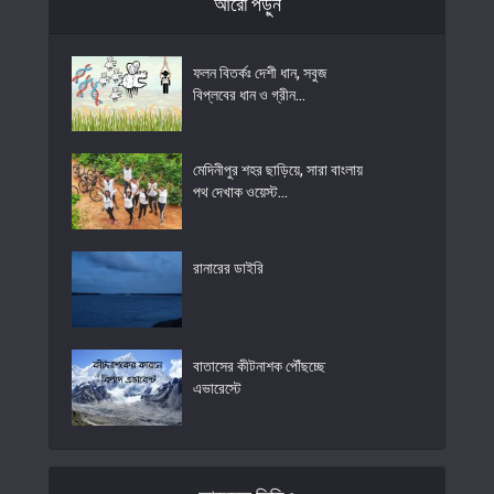
আরো পড়ুন
ফলন বিতর্কঃ দেশী ধান, সবুজ
বিপ্লবের ধান ও গ্রীন...
মেদিনীপুর শহর ছাড়িয়ে, সারা বাংলায়
পথ দেখাক ওয়েস্ট...
রানারের ডাইরি
বাতাসের কীটনাশক পৌঁছচ্ছে
এভারেস্টে