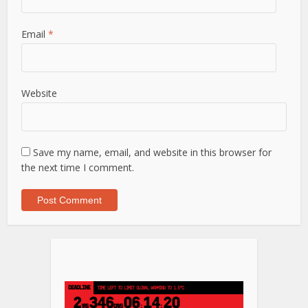
Email
*
Website
Save my name, email, and website in this browser for
the next time I comment.
DEADLINE
TIME LEFT TO LIMIT GLOBAL WARMING TO 1.5°C
2
346
06
14
20
YRS
DAYS
:
: