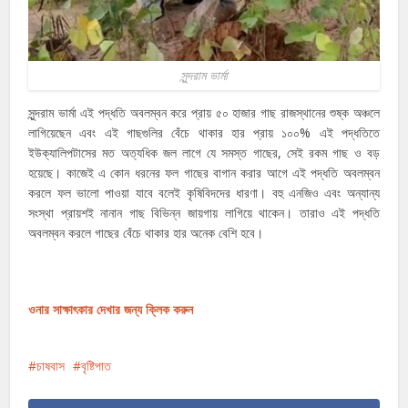
সুন্দরাম ভার্মা
সুন্দরাম ভার্মা এই পদ্ধতি অবলম্বন করে প্রায় ৫০ হাজার গাছ রাজস্থানের শুষ্ক অঞ্চলে
লাগিয়েছেন এবং এই গাছগুলির বেঁচে থাকার হার প্রায় ১০০% এই পদ্ধতিতে
ইউক্যালিপটাসের মত অত্যধিক জল লাগে যে সমস্ত গাছের, সেই রকম গাছ ও বড়
হয়েছে। কাজেই এ কোন ধরনের ফল গাছের বাগান করার আগে এই পদ্ধতি অবলম্বন
করলে ফল ভালো পাওয়া যাবে বলেই কৃষিবিদদের ধারণা। বহু এনজিও এবং অন্যান্য
সংস্থা প্রায়শই নানান গাছ বিভিন্ন জায়গায় লাগিয়ে থাকেন। তারাও এই পদ্ধতি
অবলম্বন করলে গাছের বেঁচে থাকার হার অনেক বেশি হবে।
ওনার সাক্ষাৎকার দেখার জন্য ক্লিক করুন
চাষবাস
বৃষ্টিপাত