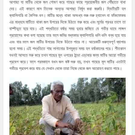
আগাছা যা মাটির থেকে জল শোষণ করে গাছের কাছে প্রয়োজনীয় জল পৌঁছাতে বাধা
দেয়। এই কারণে মাস তিনেক অন্তর আগাছা নির্মূল করা জরুরি। দ্বিতীয়টি হল
ক্যাপিলারি বা কৈশিক বল। মাটির মধ্যে থাকা অসংখ্য শুরু শুরু চ্যানেল বা ফাঁকফোকর
এর মাধ্যমে মাটিতে থাকা জল উপরের দিকে উঠতে শুরু করে এবং সূর্যের প্রখর তাপে তা
বাষ্পীভূত হয়ে যায়। এই পদ্ধতিতে বর্ষার সময় দুবার জমিতে যে গভীর ভাবে লাঙ্গল
প্রয়োগের কথা বলা হয়েছে তার ফলে জমির মধ্যকার ক্যাপিলারি গুলি গুলি বন্ধ হয়ে যায়
এবং যার ফলে জল মাটির উপরের দিকে উঠতে পারে না। আরেকটি গুরুত্বপূর্ণ ব্যাপার
হলো সময়। এই পদ্ধতিতে গাছ লাগানোর উপযুক্ত সময় হল বর্ষাকালের পরে। শীতকাল
যখনই আসতে শুরু করে তখন গাছের মূল ওপরের ঠান্ডা এড়াবার জন্য মাটির আরো গভীরে
প্রবেশ করে। ফলে গরমকালে যখন জল কষ্ট শুরু হয়, তখন গাছের মূল মাটির এতটাই
গভীরে প্রবেশ করে যায় যে সেখান থেকে তারা নিজে থেকে জল আরোহণ করতে পারে।