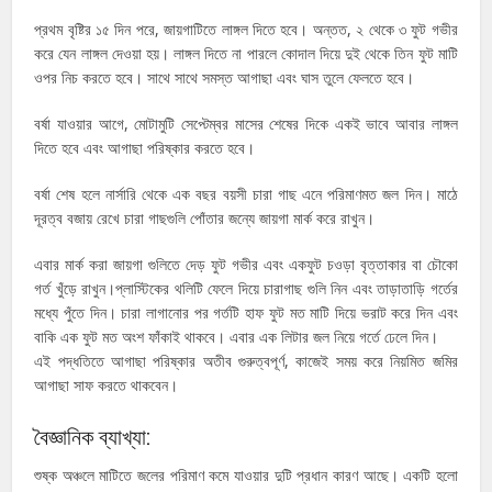
প্রথম বৃষ্টির ১৫ দিন পরে, জায়গাটিতে লাঙ্গল দিতে হবে। অন্তত, ২ থেকে ৩ ফুট গভীর
করে যেন লাঙ্গল দেওয়া হয়। লাঙ্গল দিতে না পারলে কোদাল দিয়ে দুই থেকে তিন ফুট মাটি
ওপর নিচ করতে হবে। সাথে সাথে সমস্ত আগাছা এবং ঘাস তুলে ফেলতে হবে।
বর্ষা যাওয়ার আগে, মোটামুটি সেপ্টেম্বর মাসের শেষের দিকে একই ভাবে আবার লাঙ্গল
দিতে হবে এবং আগাছা পরিষ্কার করতে হবে।
বর্ষা শেষ হলে নার্সারি থেকে এক বছর বয়সী চারা গাছ এনে পরিমাণমত জল দিন। মাঠে
দূরত্ব বজায় রেখে চারা গাছগুলি পোঁতার জন্যে জায়গা মার্ক করে রাখুন।
এবার মার্ক করা জায়গা গুলিতে দেড় ফুট গভীর এবং একফুট চওড়া বৃত্তাকার বা চৌকো
গর্ত খুঁড়ে রাখুন।প্লাস্টিকের থলিটি ফেলে দিয়ে চারাগাছ গুলি নিন এবং তাড়াতাড়ি গর্তের
মধ্যে পুঁতে দিন। চারা লাগানোর পর গর্তটি হাফ ফুট মত মাটি দিয়ে ভরাট করে দিন এবং
বাকি এক ফুট মত অংশ ফাঁকাই থাকবে। এবার এক লিটার জল নিয়ে গর্তে ঢেলে দিন।
এই পদ্ধতিতে আগাছা পরিষ্কার অতীব গুরুত্বপূর্ণ, কাজেই সময় করে নিয়মিত জমির
আগাছা সাফ করতে থাকবেন।
বৈজ্ঞানিক ব্যাখ্যা:
শুষ্ক অঞ্চলে মাটিতে জলের পরিমাণ কমে যাওয়ার দুটি প্রধান কারণ আছে। একটি হলো