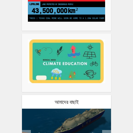
LIFELINE
LAND PROTECTED BY INDIGENOUS PEOPLE
43,500,000
km²
O PLANT 250 MILLION TREES | TEXAS COAL MINE WILL SOON BE HOME TO A 1.2GW SOLAR FARM | CHINA GENERATES LESS THAN 
আমাদের বাছাই