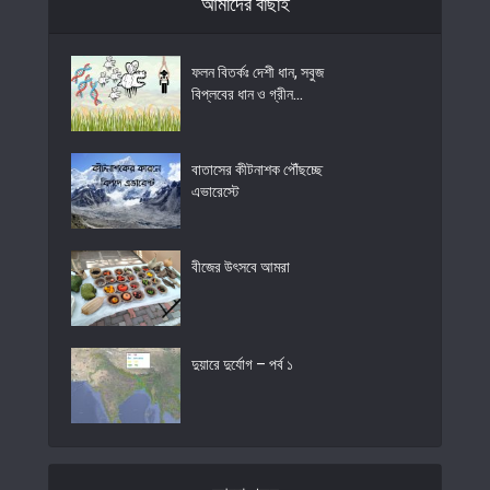
আমাদের বাছাই
ফলন বিতর্কঃ দেশী ধান, সবুজ
বিপ্লবের ধান ও গ্রীন...
বাতাসের কীটনাশক পৌঁছচ্ছে
এভারেস্টে
বীজের উৎসবে আমরা
দুয়ারে দুর্যোগ – পর্ব ১