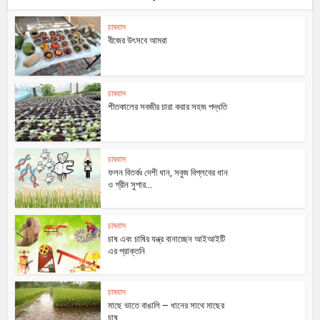
চাষবাস
বীজের উৎসবে আমরা
চাষবাস
শীতকালের সবজীর চারা করার সহজ পদ্ধতি
চাষবাস
ফলন বিতর্কঃ দেশী ধান, সবুজ বিপ্লবের ধান
ও গ্রীন সুপার...
চাষবাস
চাষ এবং চাষির যন্ত্র বানাচ্ছেন আইআইটি
এর প্রাক্তনি
চাষবাস
মাছে ভাতে বাঙালি – ধানের সাথে মাছের
চাষ