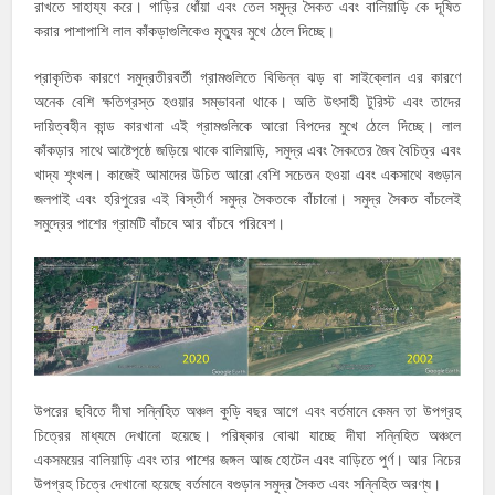
রাখতে সাহায্য করে। গাড়ির ধোঁয়া এবং তেল সমুদ্র সৈকত এবং বালিয়াড়ি কে দূষিত
করার পাশাপাশি লাল কাঁকড়াগুলিকেও মৃত্যুর মুখে ঠেলে দিচ্ছে।
প্রাকৃতিক কারণে সমুদ্রতীরবর্তী গ্রামগুলিতে বিভিন্ন ঝড় বা সাইক্লোন এর কারণে
অনেক বেশি ক্ষতিগ্রস্ত হওয়ার সম্ভাবনা থাকে। অতি উৎসাহী টুরিস্ট এবং তাদের
দায়িত্বহীন কান্ড কারখানা এই গ্রামগুলিকে আরো বিপদের মুখে ঠেলে দিচ্ছে। লাল
কাঁকড়ার সাথে আষ্টেপৃষ্ঠে জড়িয়ে থাকে বালিয়াড়ি, সমুদ্র এবং সৈকতের জৈব বৈচিত্র এবং
খাদ্য শৃংখল। কাজেই আমাদের উচিত আরো বেশি সচেতন হওয়া এবং একসাথে বগুড়ান
জলপাই এবং হরিপুরের এই বিস্তীর্ণ সমুদ্র সৈকতকে বাঁচানো। সমুদ্র সৈকত বাঁচলেই
সমুদ্রের পাশের গ্রামটি বাঁচবে আর বাঁচবে পরিবেশ।
উপরের ছবিতে দীঘা সন্নিহিত অঞ্চল কুড়ি বছর আগে এবং বর্তমানে কেমন তা উপগ্রহ
চিত্রের মাধ্যমে দেখানো হয়েছে। পরিষ্কার বোঝা যাচ্ছে দীঘা সন্নিহিত অঞ্চলে
একসময়ের বালিয়াড়ি এবং তার পাশের জঙ্গল আজ হোটেল এবং বাড়িতে পুর্ণ। আর নিচের
উপগ্রহ চিত্রে দেখানো হয়েছে বর্তমানে বগুড়ান সমুদ্র সৈকত এবং সন্নিহিত অরণ্য।