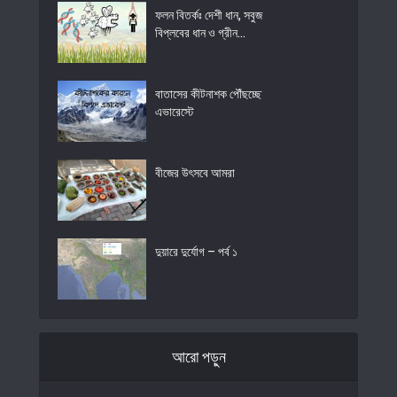
ফলন বিতর্কঃ দেশী ধান, সবুজ
বিপ্লবের ধান ও গ্রীন...
বাতাসের কীটনাশক পৌঁছচ্ছে
এভারেস্টে
বীজের উৎসবে আমরা
দুয়ারে দুর্যোগ – পর্ব ১
আরো পড়ুন