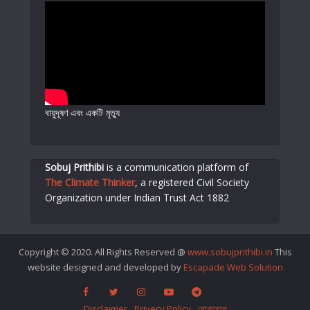
বায়ুদূষণ এবং একটি মৃত্যু
Sobuj Prithibi
is a communication platform of
The Climate Thinker
,
a registered Civil Society
Organization under Indian Trust Act 1882
Copyright © 2020. All Rights Reserved @
www.sobujprithibi.in
This
website designed and developed by
Escapade Web Solution
Disclaimer
Privecy Policy
যোগাযোগ