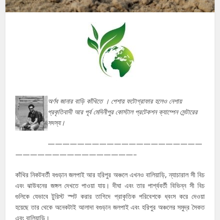
অর্ণব জানার বাড়ি কাঁথিতে । পেশায় ফটোগ্রাফার হলেও নেশায়
প্রকৃতিবাদী আর পূর্ব মেদিনীপুর কোস্টাল প্রটেকশন ক্যাম্পেন সেন্টারের
সদস্য।
—————————————————————
————————————————–
কাঁথির নিকটবর্তী বগুড়ান জলপাই আর হরিপুর অঞ্চলে এখনও বালিয়াড়ি, ন্যাচারাল সী বিচ
এবং ঝাউবনের জঙ্গল দেখতে পাওয়া যায়। দীঘা এবং তার পার্শ্ববর্তী বিভিন্ন সী বিচ
গুলিকে যেভাবে টুরিস্ট স্পট করার তাগিদে প্রাকৃতিক পরিবেশকে ধ্বংস করে দেওয়া
হয়েছে তার থেকে অনেকটাই আলাদা বগুড়ান জলপাই এবং হরিপুর অঞ্চলের সমুদ্র সৈকত
এবং বালিয়াড়ি।