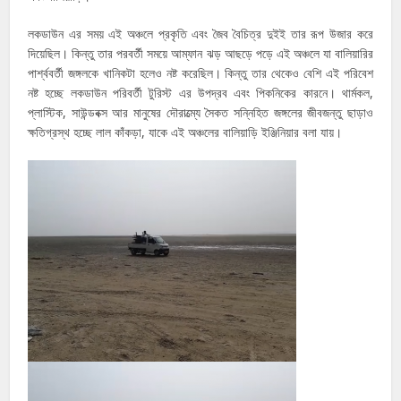
লকডাউন এর সময় এই অঞ্চলে প্রকৃতি এবং জৈব বৈচিত্র দুইই তার রূপ উজার করে
দিয়েছিল। কিন্তু তার পরবর্তী সময়ে আম্ফান ঝড় আছড়ে পড়ে এই অঞ্চলে যা বালিয়ারির
পার্শ্ববর্তী জঙ্গলকে খানিকটা হলেও নষ্ট করেছিল। কিন্তু তার থেকেও বেশি এই পরিবেশ
নষ্ট হচ্ছে লকডাউন পরিবর্তী টুরিস্ট এর উপদ্রব এবং পিকনিকের কারনে। থার্মকল,
প্লাস্টিক, সাউন্ডবক্স আর মানুষের দৌরাত্ম্যে সৈকত সন্নিহিত জঙ্গলের জীবজন্তু ছাড়াও
ক্ষতিগ্রস্থ হচ্ছে লাল কাঁকড়া, যাকে এই অঞ্চলের বালিয়াড়ি ইঞ্জিনিয়ার বলা যায়।