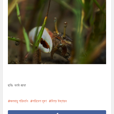
ছবিঃ
অর্ণব জানা
জলবায়ু পরিবর্তন
পরিবেশ দূষণ
বিশ্ব উষ্ণায়ন