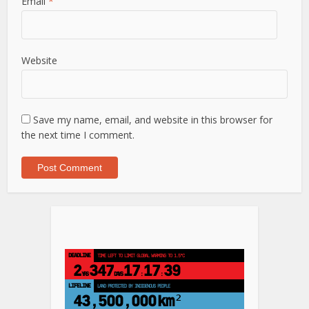
Email
*
Website
Save my name, email, and website in this browser for
the next time I comment.
DEADLINE
TIME LEFT TO LIMIT GLOBAL WARMING TO 1.5°C
2
347
17
17
38
YRS
DAYS
:
:
LIFELINE
LAND PROTECTED BY INDIGENOUS PEOPLE
43,500,000
km²