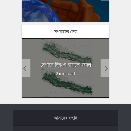
সপ্তাহের সেরা
ষণ কমানো
গোটা হিঙ
নেপালে দ্বিগুন বাড়লো জঙ্গল
2 min read
আমাদের বাছাই