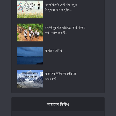
ফলন বিতর্কঃ দেশী ধান, সবুজ
বিপ্লবের ধান ও গ্রীন...
মেদিনীপুর শহর ছাড়িয়ে, সারা বাংলায়
পথ দেখাক ওয়েস্ট...
রানারের ডাইরি
বাতাসের কীটনাশক পৌঁছচ্ছে
এভারেস্টে
আজকের ভিডিও