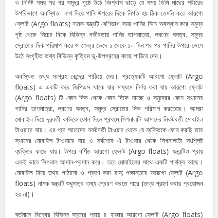
ও নির্দিষ্ট সময় পর পর সমুদ্র পৃষ্ঠে উঠে নিঃশ্বাস ছাড়ে যে সময় তিমি মাছের শরীরের
উপরিভাগে অবস্থিত নাখ দিয়ে পানি উপরের দিকে নির্গত হয় ঠিক তেমনি করে আরগো
ফ্লোট (Argo floats) নামক যন্ত্রটি বেশিভাগ সময় পানির নিচে অবস্থান করে সমুদ্র
পৃষ্ঠ থেকে নিচের দিকে বিভিন্ন গভীরতায় পানির তাপমাত্রা, লবণের ঘনত্ব, সমুদ্র
স্রোতের দিক পরিমাপ করে ও ক্ষেত্র ভেদে ১ থেকে ১০ দিন পর-পর পানির উপরে ভেসে
উঠে সংগৃহীত তথ্য বিভিন্ন কৃত্রিম ভূ-উপগ্রহের কাছে পাঠিয়ে দেয়।
অবস্থিত তথ্য সংগ্রহ কেন্দ্রে পাঠিয়ে দেয়। প্রত্যেকটি আরগো ফ্লোট (Argo
floats) এ একটি করে জিপিএস থাকে যার মাধ্যমে নির্ণয় করা যায় আরগো ফ্লোট
(Argo floats) টি কোন দিক থেকে কোন দিকে যাচ্ছে ও সমুদ্রের কোন স্থানের
পানির তাপমাত্রা, লবণের ঘনত্ব, সমুদ্র স্রোতের দিক পরিমাপ করতেছে। আমরা
মোবাইল দিয়ে দূরবর্তী কাউকে ফোন দিলে প্রথমে সিগনালটি আমাদের নিকটবর্তী মোবাইল
টাওয়ারে যায়। এর পরে আমাদের নকটবর্তী টাওয়ার থেকে যে ব্যক্তিকে ফোন করছি তার
স্থানের মোবাইল টাওয়ারে যায় ও সর্বশেষে ঐ টাওয়ার থেকে সিগনালটো সংশ্লিষ্ট
ব্যক্তির কাছে যায়। উপরে বর্ণিত আরগো ফ্লোট (Argo floats) যন্ত্রটিও প্রায়
একই ভাবে সিগনাল আদান-প্রদান করে। তবে মোবাইলের সাথে একটি পার্থক্য আছে।
মোবাইল দিয়ে তথ্য পাঠানো ও গ্রহণ করা যায়; পক্ষান্তরে আরগো ফ্লোট (Argo
floats) নামক যন্ত্রটি শুধুমাত্র তথ্য প্রেরণ করতে পারে (তথ্য গ্রহণ করার প্রয়োজন
হয় না)।
বর্তমানে বিশ্বের বিভিন্ন সমুদ্রে প্রায় ৪ হাজার আরগো ফ্লোট (Argo floats)