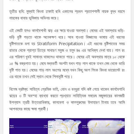
তৃতীয় ছবি: মুম্বাই কিংবা ঢাকাই ছবি একালের প্রবল প্রতাপশালী নায়ক বৃদ্ধ বয়সে
নায়কের বাবার ভূমিকায় অভিনয় করে।
এই মেঘটি হলও কালবৈশাখী ঝড় এর ক্ষয়ে যাওয়া অবস্থা। মেঘের এই অবস্থায় গুড়ি-
গুড়ি বৃষ্টি পড়তে থাকে অনেকক্ষণ ধরে। আব হাওয়া বিজ্ঞানের ভাষায় এই ধরনের
বৃষ্টিপাতকে বলা হয় Stratiform Precipitation। এই ধরনের বৃষ্টিপাতের সময়
রাডার থেকে প্রাপ্ত চিত্রে সাধারণ সবুজ ও হলুদ রঙ এর আধিক্য দেখা যায়। লাল রং
এর পরিমাণ খুবই সামান্য থাকলেও থাকতে পারে। মেঘের এই অবস্থায় মাত্র ১০ থেকে
১৫ % বজ্রপাত হয়। মেঘে মধ্যবর্তী অংশটা যখন গাড় লাল থাকে তখন মেঘ থেকে ভারি
বৃষ্টি পাত হয়। মেঘের গাড় লাল অংশের মধ্যে যখন কিছু অংশ পিংক কিংবা ভায়োলেট রং
এর থাকে তখন সেই স্থান থেকে শিলাবৃষ্টি পড়ে।
বিশেষ দ্রষ্টব্য: সাহিত্য প্রেমিক ভাই, বোন ও বন্ধুরা যদি কষ্ট পেয়ে থাকেন কালবৈশাখি
ঝড়ের ৩ টি অবস্হা ব্যাখ্যা করতে প্রখ্যাত সাহিত্যিক সমরেষ মজুমদারের কালজয়ী
উপন্যাস ত্রয়ী উত্তরাধিকার, কালবেলা ও কালপুরুষের উদাহারণ টানায় তবে আমি
আপনাদের কাছে ক্ষমা প্রার্থী।