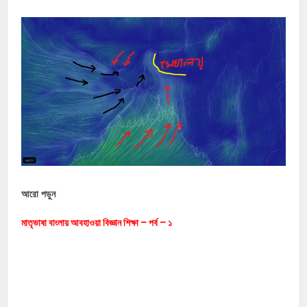
আরো পড়ুন
মাতৃভাষা বাংলায় আবহাওয়া বিজ্ঞান শিক্ষা – পর্ব – ১