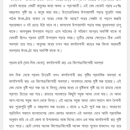
তেমনি মধ্যের মেঘটি মানুষের জন্য অশুভ ও প্রাণঘাতী। এই মেঘ থেকেই প্রায় ৮৫%
বজ্রপাত সৃষ্টি হয় ও মানুষ মারা যায়। উত্তরাধিকার উপন্যাসটি পড়ার পুরোটা সময়
পাঠক উৎকণ্ঠায় থাকত যে পরের পেজে কি আছে? পরের পেজটা না পড়লে জরুরি
প্রয়োজনে ও বই ছেড়ে উঠা যাবে না। কালবেলা উপন্যাসটা পড়ার সময় যুদ্ধাবস্থা চালু
থাকে। কালপুরুষ উপন্যাস পড়তে এসে পাঠকের ঐ পরিমাণ আগ্রহ অবশিষ্ট থাকে না
যেমনটি ছিলও প্রথম দুইটি উপন্যাস পড়ার সময়। তৃতীয় মেঘের ক্ষেত্রেও ঠিক একই
অবস্থা হয়ে পড়ে। মানুষের মধ্যে তখন আর কালবৈশাখী ঝড়ের শুরু কিংবা মধ্যবর্তী
অবস্থার উৎকণ্ঠা আর অবশিষ্ট থাকে না।
প্রথম ছবি (বাম দিক থেকে): কালবৈশাখী ঝড় এর কিশোর/কিশোরী অবস্থা
বাম দিক থেকে প্রথম চিত্রটি হলও কালবৈশাখী ঝড় সৃষ্টির প্রাথমিক অবস্থা বা
কালবৈশাখী ঝড় এর কিশোর/কিশোরী অবস্থা। সবেমাত্র মেঘের সৃষ্টি শুরু হয়েছে। এই
মেঘ থেকে বৃষ্টি পড়া শুরু হয় না কিন্তু মেঘের মধ্যে যে বৃষ্টিকনা সৃষ্টি হয় তা রাডার থেকে
প্রাপ্ত চিত্রে ধরা পরে। রাডারে সবেমাত্র কিছুটা সবুজ আভা দেখা যায়। যে আভা
আশ-পাশের সবুজ অংশ থেকে ভিন্ন। এই ধরনের সবুজ আভা কোন স্থানে কাল বৈশাখী
ঝড় পুরোপুরি সৃষ্টি ও বজ্রপাত শুরু হওয়ার ২ থাকে ৬ ঘণ্টা পূর্বে শুরু হয়। সাধারণত
প্রতিদিন সকালে বাংলাদেশের কোন জেলার আকাশে এই অবস্থা দেখে আমি প্রাথমিক
অনুমান করি যে এই জেলা বা উপজেলায় আজ দিনের কোন এক সময় কালবৈশাখী ঝড় সৃষ্টি
হতে পারে। ছোট বেলায় অনেক কিশোর/কিশোরী অনেক শান্ত সুবোধ থাকলেও বড় হয়ে