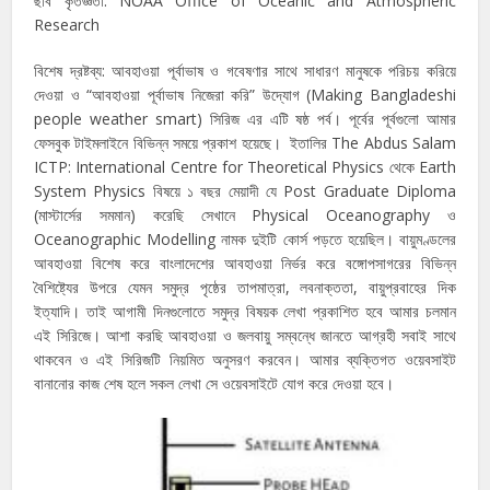
ছবি কৃতজ্ঞতা: NOAA Office of Oceanic and Atmospheric
Research
বিশেষ দ্রষ্টব্য: আবহাওয়া পূর্বাভাষ ও গবেষণার সাথে সাধারণ মানুষকে পরিচয় করিয়ে
দেওয়া ও “আবহাওয়া পূর্বাভাষ নিজেরা করি” উদ্যোগ (Making Bangladeshi
people weather smart) সিরিজ এর এটি ষষ্ঠ পর্ব। পূর্বের পূর্বগুলো আমার
ফেসবুক টাইমলাইনে বিভিন্ন সময়ে প্রকাশ হয়েছে। ইতালির The Abdus Salam
ICTP: International Centre for Theoretical Physics থেকে Earth
System Physics বিষয়ে ১ বছর মেয়াদী যে Post Graduate Diploma
(মাস্টার্সের সমমান) করেছি সেখানে Physical Oceanography ও
Oceanographic Modelling নামক দুইটি কোর্স পড়তে হয়েছিল। বায়ুমণ্ডলের
আবহাওয়া বিশেষ করে বাংলাদেশের আবহাওয়া নির্ভর করে বঙ্গোপসাগরের বিভিন্ন
বৈশিষ্ট্যের উপরে যেমন সমুদ্র পৃষ্ঠের তাপমাত্রা, লবনাক্ততা, বায়ুপ্রবাহের দিক
ইত্যাদি। তাই আগামী দিনগুলোতে সমুদ্র বিষয়ক লেখা প্রকাশিত হবে আমার চলমান
এই সিরিজে। আশা করছি আবহাওয়া ও জলবায়ু সম্বন্ধে জানতে আগ্রহী সবাই সাথে
থাকবেন ও এই সিরিজটি নিয়মিত অনুসরণ করবেন। আমার ব্যক্তিগত ওয়েবসাইট
বানানোর কাজ শেষ হলে সকল লেখা সে ওয়েবসাইটে যোগ করে দেওয়া হবে।