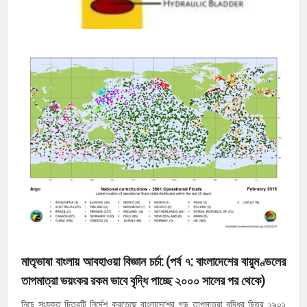
মাতৃভাষা বাংলায় আবহাওয়া বিজ্ঞান চর্চা: (পর্ব ৭: বাংলাদেশের বায়ুমণ্ডলের
তাপমাত্রা ভয়ংকর রকম ভাবে বৃদ্ধি পাচ্ছে ২০০০ সালের পর থেকে)
নিচে সংযুক্ত চিত্রটি নির্দেশ করতেছে বাংলাদেশের গড় তাপমাত্রা বৃদ্ধির চিত্র ১৯০১