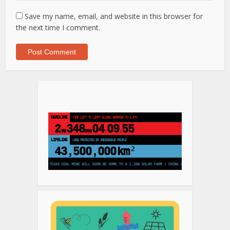
Save my name, email, and website in this browser for
the next time I comment.
DEADLINE
TIME LEFT TO LIMIT GLOBAL WARMING TO 1.5°C
2
348
04
09
54
YRS
DAYS
:
:
LIFELINE
LAND PROTECTED BY INDIGENOUS PEOPLE
43,500,000
km²
MILLION TREES | TEXAS COAL MINE WILL SOON BE HOME TO A 1.2GW SOLAR FARM | CHINA GENERATES LESS THAN HALF OF ITS 