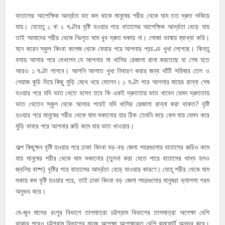
বাতাসের আপেক্ষিক আর্দ্রতা যত কম থাকে মানুষের শরীর থেকে ঘাম তত দ্রুত শুকিয়ে
যায়। যেহেতু ১ বা ২ ঘণ্টার বৃষ্টি হওয়ার পরে বাতাসের আপেক্ষিক আর্দ্রতা বেড়ে যায়
তাই আমাদের শরীর থেকে নিঃসৃত ঘাম খুব দ্রুত শুকায় না। সোজা ভাষায় ব্যাখ্যা করি।
মনে করেন স্কুল কিংবা কলেজ থেকে ফেরার পরে আপনার প্রচণ্ড খুধা লেগেছে। কিন্তু
বসায় আসার পরে দেখলেন যে আপনার মা খাসির রেজালা রানা করতেছে যা শেষ হতে
আরও ১ ঘণ্টা লাগবে। আপনি আপাত খুধা নিবারণ করার জন্য খাঁটি সরিষার তেল ও
পেয়াজ কুচি দিয়ে কিছু মুড়ি মেখে খয়ে ফেলেন। ১ ঘণ্টা পরে আপনার মায়ের রান্না শেষ
হওয়ার পরে যদি ভাত খেতে বসেন তবে কি একই দ্রুততায় ভাত খাবেন যেমন দ্রুততায়
ভাত খেতেন স্কুল থেকে আসার পরেই যদি খাসির রেজালা রান্না করা থাকত? বৃষ্টি
হওয়ার পরে মানুষের শরীর থেকে ঘাম শুকানোর হার ঠিক তেমনি করে কেম যায় যেমন করে
মুড়ি খাবার পরে আপনার রুচি কমে যায় ভাত খাওয়ার।
অল্প কিছুক্ষন বৃষ্টি হওয়ার পরে ঢাকা কিংবা বড়-বড় জেলা শহরগুলোর বাতাসের রুচিও কমে
যায় মানুষের শরীর থেকে ঘাম শুকানোর (তুলনা করা যেতে পারে বাতাসের খাদ্য হলও
জ্বলিয় বাষ্প) বৃষ্টির পরে বাতাসের আর্দ্রতা বেড়ে যাওয়ার কারণে। যেহেূ শরীর থেকে ঘাম
শুকায় কম বৃষ্টি হওয়ার পরে, তাই ঢাকা কিংবা বড় জেলা শহরগুলোর মানুষরা ভ্যাপসা গরম
অনুভব করে।
মে-জুন মাসের রংপুর বিভাগে তাপমাত্রা চট্টগ্রাম বিভাগের তাপমাত্রা অপেক্ষা বেশি
থাকার পরেও চট্টগ্রাম বিভাগের মানুষ অপেক্ষা অপেক্ষাকৃত বেশি কমফোর্ট অনুভব করে।