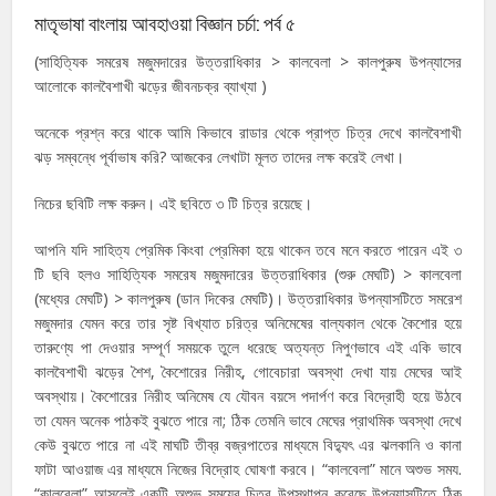
মাতৃভাষা বাংলায় আবহাওয়া বিজ্ঞান চর্চা: পর্ব ৫
(সাহিত্যিক সমরেষ মজুমদারের উত্তরাধিকার > কালবেলা > কালপুরুষ উপন্যাসের
আলোকে কালবৈশাখী ঝড়ের জীবনচক্র ব্যাখ্যা )
অনেকে প্রশ্ন করে থাকে আমি কিভাবে রাডার থেকে প্রাপ্ত চিত্র দেখে কালবৈশাখী
ঝড় সম্বন্ধে পূর্বাভাষ করি? আজকের লেখাটা মূলত তাদের লক্ষ করেই লেখা।
নিচের ছবিটি লক্ষ করুন। এই ছবিতে ৩ টি চিত্র রয়েছে।
আপনি যদি সাহিত্য প্রেমিক কিংবা প্রেমিকা হয়ে থাকেন তবে মনে করতে পারেন এই ৩
টি ছবি হলও সাহিত্যিক সমরেষ মজুমদারের উত্তরাধিকার (শুরু মেঘটি) > কালবেলা
(মধ্যের মেঘটি) > কালপুরুষ (ডান দিকের মেঘটি)। উত্তরাধিকার উপন্যাসটিতে সমরেশ
মজুমদার যেমন করে তার সৃষ্ট বিখ্যাত চরিত্র অনিমেষের বাল্যকাল থেকে কৈশোর হয়ে
তারুণ্যে পা দেওয়ার সম্পূর্ণ সময়কে তুলে ধরেছে অত্যন্ত নিপুণভাবে এই একি ভাবে
কালবৈশাখী ঝড়ের শৈশ, কৈশোরের নিরীহ, গোবেচারা অবস্থা দেখা যায় মেঘের আই
অবস্থায়। কৈশোরের নিরীহ অনিমেষ যে যৌবন বয়সে পদার্পণ করে বিদ্রোহী হয়ে উঠবে
তা যেমন অনেক পাঠকই বুঝতে পারে না; ঠিক তেমনি ভাবে মেঘের প্রাথমিক অবস্থা দেখে
কেউ বুঝতে পারে না এই মাঘটি তীব্র বজ্রপাতের মাধ্যমে বিদ্যুৎ এর ঝলকানি ও কানা
ফাটা আওয়াজ এর মাধ্যমে নিজের বিদ্রোহ ঘোষণা করবে। “কালবেলা” মানে অশুভ সময.
“কালবেলা” আসলেই একটি অশুভ সময়ের চিত্র উপস্থাপন করেছে উপন্যাসটিতে ঠিক