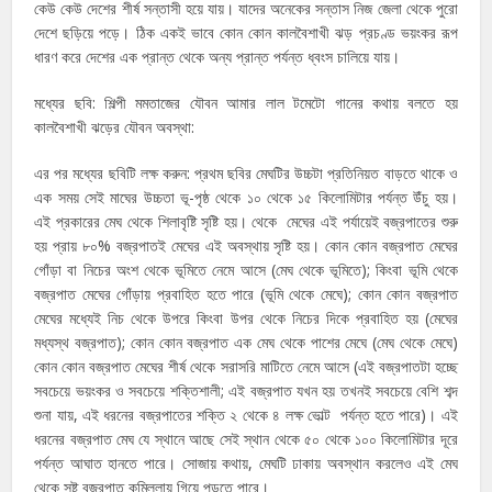
কেউ কেউ দেশের শীর্ষ সন্তাসী হয়ে যায়। যাদের অনেকের সন্তাস নিজ জেলা থেকে পুরো
দেশে ছড়িয়ে পড়ে। ঠিক একই ভাবে কোন কোন কালবৈশাখী ঝড় প্রচণ্ড ভয়ংকর রূপ
ধারণ করে দেশের এক প্রান্ত থেকে অন্য প্রান্ত পর্যন্ত ধ্বংস চালিয়ে যায়।
মধ্যের ছবি: শিল্পী মমতাজের যৌবন আমার লাল টমেটো গানের কথায় বলতে হয়
কালবৈশাখী ঝড়ের যৌবন অবস্থা:
এর পর মধ্যের ছবিটি লক্ষ করুন: প্রথম ছবির মেঘটির উচ্চটা প্রতিনিয়ত বাড়তে থাকে ও
এক সময় সেই মাঘের উচ্চতা ভূ-পৃষ্ঠ থেকে ১০ থেকে ১৫ কিলোমিটার পর্যন্ত উঁচু হয়।
এই প্রকারের মেঘ থেকে শিলাবৃষ্টি সৃষ্টি হয়। থেকে মেঘের এই পর্যায়েই বজ্রপাতের শুরু
হয় প্রায় ৮০% বজ্রপাতই মেঘের এই অবস্থায় সৃষ্টি হয়। কোন কোন বজ্রপাত মেঘের
গোঁড়া বা নিচের অংশ থেকে ভূমিতে নেমে আসে (মেঘ থেকে ভূমিতে); কিংবা ভূমি থেকে
বজ্রপাত মেঘের গোঁড়ায় প্রবাহিত হতে পারে (ভূমি থেকে মেঘে); কোন কোন বজ্রপাত
মেঘের মধ্যেই নিচ থেকে উপরে কিংবা উপর থেকে নিচের দিকে প্রবাহিত হয় (মেঘের
মধ্যস্থ বজ্রপাত); কোন কোন বজ্রপাত এক মেঘ থেকে পাশের মেঘে (মেঘ থেকে মেঘে)
কোন কোন বজ্রপাত মেঘের শীর্ষ থেকে সরাসরি মাটিতে নেমে আসে (এই বজ্রপাতটা হচ্ছে
সবচেয়ে ভয়ংকর ও সবচেয়ে শক্তিশালী; এই বজ্রপাত যখন হয় তখনই সবচেয়ে বেশি শব্দ
শুনা যায়, এই ধরনের বজ্রপাতের শক্তি ২ থেকে ৪ লক্ষ ভোল্ট পর্যন্ত হতে পারে)। এই
ধরনের বজ্রপাত মেঘ যে স্থানে আছে সেই স্থান থেকে ৫০ থেকে ১০০ কিলোমিটার দূরে
পর্যন্ত আঘাত হানতে পারে। সোজায় কথায়, মেঘটি ঢাকায় অবস্থান করলেও এই মেঘ
থেকে সৃষ্ট বজ্রপাত কুমিল্লায় গিয়ে পড়তে পারে।