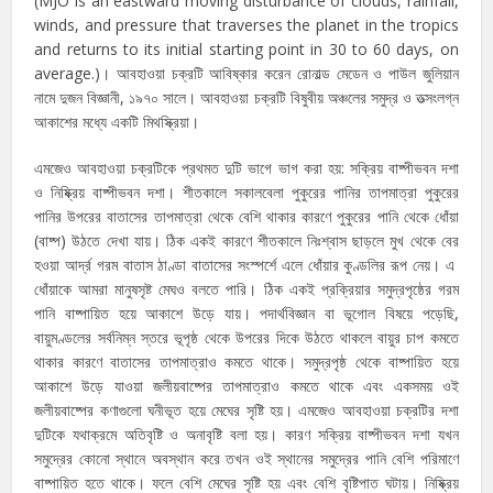
(MJO is an eastward moving disturbance of clouds, rainfall,
winds, and pressure that traverses the planet in the tropics
and returns to its initial starting point in 30 to 60 days, on
average.)। আবহাওয়া চক্রটি আবিষ্কার করেন রোনাল্ড মেডেন ও পাউল জুলিয়ান
নামে দুজন বিজ্ঞানী, ১৯৭০ সালে। আবহাওয়া চক্রটি বিষুবীয় অঞ্চলের সমুদ্র ও তত্সংলগ্ন
আকাশের মধ্যে একটি মিথস্ক্রিয়া।
এমজেও আবহাওয়া চক্রটিকে প্রথমত দুটি ভাগে ভাগ করা হয়: সক্রিয় বাষ্পীভবন দশা
ও নিষ্ক্রিয় বাষ্পীভবন দশা। শীতকালে সকালবেলা পুকুরের পানির তাপমাত্রা পুকুরের
পানির উপরের বাতাসের তাপমাত্রা থেকে বেশি থাকার কারণে পুকুরের পানি থেকে ধোঁয়া
(বাষ্প) উঠতে দেখা যায়। ঠিক একই কারণে শীতকালে নিঃশ্বাস ছাড়লে মুখ থেকে বের
হওয়া আর্দ্র গরম বাতাস ঠাণ্ডা বাতাসের সংস্পর্শে এলে ধোঁয়ার কুণ্ডলির রূপ নেয়। এ
ধোঁয়াকে আমরা মানুষসৃষ্ট মেঘও বলতে পারি। ঠিক একই প্রক্রিয়ার সমুদ্রপৃষ্ঠের গরম
পানি বাষ্পায়িত হয়ে আকাশে উড়ে যায়। পদার্থবিজ্ঞান বা ভূগোল বিষয়ে পড়েছি,
বায়ুমণ্ডলের সর্বনিম্ন স্তরে ভূপৃষ্ঠ থেকে উপরের দিকে উঠতে থাকলে বায়ুর চাপ কমতে
থাকার কারণে বাতাসের তাপমাত্রাও কমতে থাকে। সমুদ্রপৃষ্ঠ থেকে বাষ্পায়িত হয়ে
আকাশে উড়ে যাওয়া জলীয়বাষ্পের তাপমাত্রাও কমতে থাকে এবং একসময় ওই
জলীয়বাষ্পের কণাগুলো ঘনীভূত হয়ে মেঘের সৃষ্টি হয়। এমজেও আবহাওয়া চক্রটির দশা
দুটিকে যথাক্রমে অতিবৃষ্টি ও অনাবৃষ্টি বলা হয়। কারণ সক্রিয় বাষ্পীভবন দশা যখন
সমুদ্রের কোনো স্থানে অবস্থান করে তখন ওই স্থানের সমুদ্রের পানি বেশি পরিমাণে
বাষ্পায়িত হতে থাকে। ফলে বেশি মেঘের সৃষ্টি হয় এবং বেশি বৃষ্টিপাত ঘটায়। নিষ্ক্রিয়