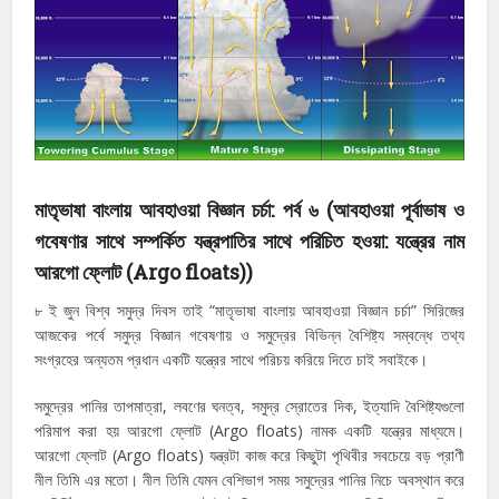
মাতৃভাষা বাংলায় আবহাওয়া বিজ্ঞান চর্চা: পর্ব ৬ (আবহাওয়া পূর্বাভাষ ও
গবেষণার সাথে সম্পর্কিত যন্ত্রপাতির সাথে পরিচিত হওয়া: যন্ত্রের নাম
আরগো ফ্লোট (Argo floats))
৮ ই জুন বিশ্ব সমুদ্র দিবস তাই “মাতৃভাষা বাংলায় আবহাওয়া বিজ্ঞান চর্চা” সিরিজের
আজকের পর্বে সমুদ্র বিজ্ঞান গবেষণায় ও সমুদ্রের বিভিন্ন বৈশিষ্ট্য সম্বন্ধে তথ্য
সংগ্রহের অন্যতম প্রধান একটি যন্ত্রের সাথে পরিচয় করিয়ে দিতে চাই সবাইকে।
সমুদ্রের পানির তাপমাত্রা, লবণের ঘনত্ব, সমুদ্র স্রোতের দিক, ইত্যাদি বৈশিষ্ট্যগুলো
পরিমাপ করা হয় আরগো ফ্লোট (Argo floats) নামক একটি যন্ত্রের মাধ্যমে।
আরগো ফ্লোট (Argo floats) যন্ত্রটা কাজ করে কিছুটা পৃথিবীর সবচেয়ে বড় প্রাণী
নীল তিমি এর মতো। নীল তিমি যেমন বেশিভাগ সময় সমুদ্রের পানির নিচে অবস্থান করে