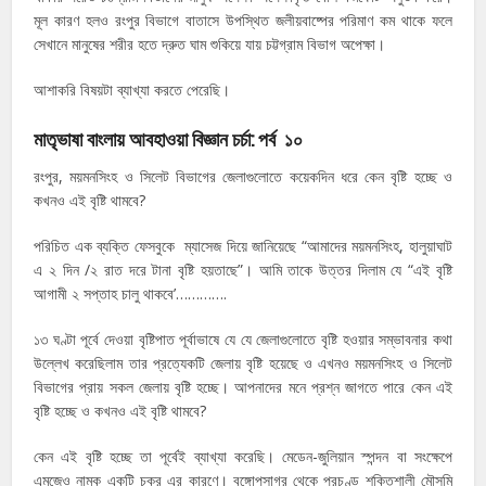
মূল কারণ হলও রংপুর বিভাগে বাতাসে উপস্থিত জলীয়বাষ্পের পরিমাণ কম থাকে ফলে
সেখানে মানুষের শরীর হতে দ্রুত ঘাম শুকিয়ে যায় চট্টগ্রাম বিভাগ অপেক্ষা।
আশাকরি বিষয়টা ব্যাখ্যা করতে পেরেছি।
মাতৃভাষা বাংলায় আবহাওয়া বিজ্ঞান চর্চা: পর্ব ১০
রংপুর, ময়মনসিংহ ও সিলেট বিভাগের জেলাগুলোতে কয়েকদিন ধরে কেন বৃষ্টি হচ্ছে ও
কখনও এই বৃষ্টি থামবে?
পরিচিত এক ব্যক্তি ফেসবুকে ম্যাসেজ দিয়ে জানিয়েছে “আমাদের ময়মনসিংহ, হালুয়াঘাট
এ ২ দিন /২ রাত দরে টানা বৃষ্টি হয়তাছে”। আমি তাকে উত্তর দিলাম যে “এই বৃষ্টি
আগামী ২ সপ্তাহ চালু থাকবে’………….
১৩ ঘণ্টা পূর্বে দেওয়া বৃষ্টিপাত পূর্বাভাষে যে যে জেলাগুলোতে বৃষ্টি হওয়ার সম্ভাবনার কথা
উল্লেখ করেছিলাম তার প্রত্যেকটি জেলায় বৃষ্টি হয়েছে ও এখনও ময়মনসিংহ ও সিলেট
বিভাগের প্রায় সকল জেলায় বৃষ্টি হচ্ছে। আপনাদের মনে প্রশ্ন জাগতে পারে কেন এই
বৃষ্টি হচ্ছে ও কখনও এই বৃষ্টি থামবে?
কেন এই বৃষ্টি হচ্ছে তা পূর্বেই ব্যাখ্যা করেছি। মেডেন-জুলিয়ান স্পন্দন বা সংক্ষেপে
এমজেও নামক একটি চক্র এর কারণে। বঙ্গোপসাগর থেকে প্রচণ্ড শক্তিশালী মৌসুমি