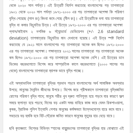
থেকে ২০২০ সাল পর্যন্ত। এই চিত্রটি নির্দেশ করতেছে বাংলাদেশের গড় তাপমাত্রা
১৯০১ থেকে ২০২০ সাল পর্যন্ত ১৯৭১-২০০০ এর গড় তাপমাত্রা অপেক্ষা কি পরিমাণ
বৃদ্ধি পেয়েছে (লাল রং) কিংবা কমে গেছে (নীল রং)। এই চিত্রটিকে বলা যায় তাপমাত্রা
বৃদ্ধি বা কমার বিচ্যুতির চিত্র। এই চিত্রে ১৯৭১-২০০০ এর গড় তাপমাত্রা অপেক্ষা
প্লাস/মাইনাস ২ দশমিক ৬ স্ট্যান্ডার্ড ডেভিয়েশন (+/- 2.6 standard
deviation) তাপমাত্রার বিচ্যুতির মান দেখানো হয়েছে। এই চিত্র স্পষ্ট নির্দেশ
করতেছে যে ১৯২১ সালে বাংলাদেশের গড় তাপমাত্রা অনেক কম ছিলও ১৯৭১-২০০০
এর গড় তাপমাত্রা অপেক্ষা। পক্ষান্তরে ২০২১ সালের তাপমাত্রা গড় তাপমাত্রা অনেক
কম ছিলও ১৯৭১-২০০০ এর গড় তাপমাত্রা অপেক্ষা অনেক বেশি। এই চিত্রের ডান
ডিকের বছরগুলোতে বিশেষ করে সাম্প্রতিক কালে বছরগুলোতে (২০০০ সালের পর
থেকে) বাংলাদেশের তাপমাত্রা ব্যাপক ভাবে বৃদ্ধি পাচ্ছে।
এই অস্বাভাবিক তাপমাত্রা বৃদ্ধির প্রভাব পড়বে বাংলাদেশের অর্থ সামাজিক অবস্থার
উপরে; মানুষের দৈনন্দিন জীবনের উপরে। বিশেষ করে গ্রীষ্মকালে তাপমাত্রা বৃদ্ধিজনিত
রোগের পরিমাণ বৃদ্ধি পাবে; মানুষে শরীর খুব দ্রুত পানিশূন্য হয়ে পড়বে যার কারণে অল্প
সময়ে ক্লান্ত হয়ে পড়বে; দিনের বড় একটা সময় বাহিরে কাজ করে যেমন রিকশাওয়ালা,
কৃষক, ট্রাফিক পুলিশ ইত্যাদি পেশার মানুষের কর্মক্ষমতা উল্লেখযোগ্য হারে কমে যাবে।
সবচেয়ে বড় হুমকি হবে হিট-স্ট্রোক জনিত কারনে মানুষের মৃত্যুর হার বেড়ে যাবে।
ছবি কৃতজ্ঞতা: বিশ্বের বিভিন্ন স্হানের বায়ুমন্ডলের তাপমাত্রা বৃদ্ধির হার বোঝাতে এই