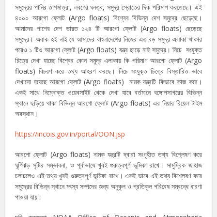
সমুদ্রের পানির তাপমাত্রা, লবণের ঘনত্ব, সমুদ্র স্রোতের দিক পরিমাপ করতেছে। এই
৪০০০ আরগো ফ্লোট (Argo floats) বিশ্বের বিভিন্ন দেশ সমুদ্রে ছেড়েছে।
আমাদের পাশের দেশ ভারত ১২৪ টি আরগো ফ্লোট (Argo floats) ছেড়েছে
সমুদ্রে। অবাক হই নাই যে আমাদের বাংলাদেশের নিজের এত বড় সমুদ্র এলাকা থাকার
পরেও ১ টিও আরগো ফ্লোট (Argo floats) যন্ত্র ছাড়ে নাই সমুদ্রে। নিচে সংযুক্ত
চিত্রে দেখা যাচ্ছে বিশ্বের কোন সমুদ্র এলাকায় কি পরিমাণ আরগো ফ্লোট (Argo
floats) বিচরণ করে তথ্য আহরণ করছে। নিচে সংযুক্ত চিত্রে বিস্তারিত ভাবে
দেখানো হয়েছে আরগো ফ্লোট (Argo floats) নামক যন্ত্রটি কিভাবে কাজ করে।
একই সাথে নিম্নোক্ত ওয়েবসাইট থেকে দেখা যাবে বর্তমানে বঙ্গোপসাগরের বিভিন্ন
স্থানে ছড়িয়ে থাকা বিভিন্ন আরগো ফ্লোট (Argo floats) এর নিয়ার রিয়েল টাইম
অবস্থান।
https://incois.gov.in/portal/OON.jsp
আরগো ফ্লোট (Argo floats) নামক যন্ত্রটি দ্বারা সংগৃহীত তথ্য বিশ্লেষণ করে
ঘূর্ণিঝড় সৃষ্টির সম্ভাবনা, ও পূর্বাভাষে খুবই গুরুত্বপূর্ণ ভূমিকা রাখে। সামুদ্রিক জাহাজ
চলাচলেও এই তথ্য খুবই গুরুত্বপূর্ণ ভূমিকা রাখে। একই ভাবে এই তথ্য বিশ্লেষণ করে
সমুদ্রের বিভিন্ন স্থানে মৎস্য সম্পদের জন্য অনুকূল ও প্রতিকূল পরিবেষ সম্বন্ধে ধারণা
পাওয়া যায়।