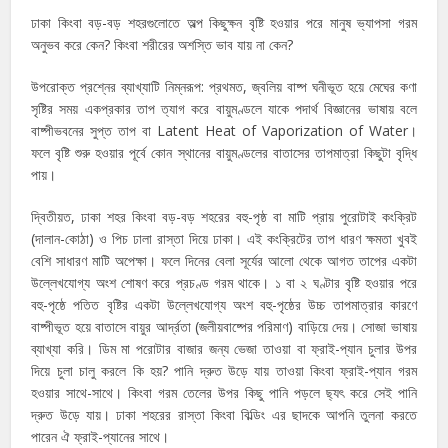
ঢাকা কিংবা বড়-বড় শহরগুলোতে অল্প কিছুক্ষন বৃষ্টি হওয়ার পরে মানুষ ভ্যাপসা গরম
অনুভব করে কেন? কিংবা শরীরের অশস্তি ভাব যায় না কেন?
উপরোক্ত প্রশ্নের ব্যাখ্যাটি নিম্নরূপ: প্রথমত, জ্বলিয় বাষ্প ঘনীভূত হয়ে মেঘের কণা
সৃষ্টির সময় একপ্রকার তাপ ত্যাগ করে বায়ুমণ্ডলে যাকে পদার্থ বিজ্ঞানের ভাষায় বলে
বাষ্পীভবনের সুপ্ত তাপ বা Latent Heat of Vaporization of Water।
ফলে বৃষ্টি শুরু হওয়ার পূর্বে কোন স্থানের বায়ুমণ্ডলের বাতাসের তাপমাত্রা কিছুটা বৃদ্ধি
পায়।
দ্বিতীয়ত, ঢাকা শহর কিংবা বড়-বড় শহরের বহু-পৃষ্ঠ বা মাটি প্রায় পুরোটাই কংক্রিট
(দালান-কোঠা) ও পিচ ঢালা রাস্তা দিয়ে ঢাকা। এই কংক্রিটের তাপ ধারণ ক্ষমতা খুবই
বেশি সাধারণ মাটি অপেক্ষা। ফলে দিনের বেলা সূর্যের আলো থেকে আগত তাপের একটা
উল্লেখযোগ্য অংশ শোষণ করে প্রচণ্ড গরম থাকে। ১ বা ২ ঘণ্টার বৃষ্টি হওয়ার পরে
বহু-পৃষ্ঠে পতিত বৃষ্টির একটা উল্লেখযোগ্য অংশ বহু-পৃষ্ঠের উচ্চ তাপমাত্রার কারণে
বাষ্পীভূত হয়ে বাতাসে বায়ুর আর্দ্রতা (জলীয়বাষ্পের পরিমাণ) বাড়িয়ে দেয়। সোজা ভাষায়
ব্যাখ্যা করি। ডিম মা পরোটার বাজার জন্য ভেজা তাওয়া বা ফ্রাই-প্যান চুলার উপর
দিয়ে চুলা চালু করলে কি হয়? পানি দ্রুত উড়ে যায় তাওয়া কিংবা ফ্রাই-প্যান গরম
হওয়ার সাথে-সাথে। কিংবা গরম তেলের উপর কিছু পানি পড়লে ছ্যৎ করে সেই পানি
দ্রুত উড়ে যায়। ঢাকা শহরের রাস্তা কিংবা বিল্ডিং এর ছাদকে আপনি তুলনা করতে
পারেন ঐ ফ্রাই-প্যানের সাথে।