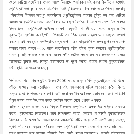
থেকে বেরিয়ে এসেছিল। তারও আগে কিয়োটো প্রটোকল সই করার কিছুদিনের মধ্যেই
প্রেসিডেন্ট জর্জ বুশের সময়ে আমেরিকা সেই চুক্তিপত্র থেকে বেরিয়ে এসেছিল। জলবায়ু
পরিবর্তনের বিরুদ্ধে ভূতপূর্ব আমেরিকার প্রেসিডেন্টদের বারবার চুক্তি ভঙ্গ করে বেরিয়ে
আসায় আন্তর্জাতিক মহলে আমেরিকার জলবায়ু পরিবর্তনের বিরুদ্ধে পদক্ষেপ নিয়ে প্রশ্ন
চিহ্ন ছিল। প্রেসিডেন্ট বৃটেনের ঘোষণা অনুযায়ী আগামী ৩০ দিনের মধ্যে মার্কিন
যুক্তরাষ্ট্র প্যারিস ক্লাইমেট এগ্রিমেন্ট এর ঠিক হওয়া লক্ষ্যমাত্রায় সহমত পোষণ
করবে। এই নভেম্বরে স্কটল্যান্ডের গ্লাসগো শহরে আন্তর্জাতিক জলবায়ু পরিবর্তন মঞ্চে
সবারই লক্ষ্য থাকবে ২০৩১ সালে আমেরিকার গ্রীন হাউস গ্যাস কমানোর প্রতিশ্রুতির
ওপরে। এই প্রসঙ্গে বলে রাখা ভালো গ্রীন হাউজ গ্যাস কমানোর লক্ষ্যমাত্রা কোন
আইনগত চুক্তি নয়, কিন্তু লক্ষ্যমাত্রা না পূরণ করতে পারলে মার্কিন যুক্তরাষ্ট্রের
মর্যাদাহানির আশঙ্কা থাকছে।
নির্বাচনের আগে প্রেসিডেন্ট বাইডেন 2050 সালের মধ্যে মার্কিন যুক্তরাষ্ট্রকে নেট জিরো
পৌঁছে যাওয়ার কথা বলেছিলেন। তার এই লক্ষ্যমাত্রা যদিও অত্যন্ত কঠিন কিন্তু
সম্ভব বলেই বিশেষজ্ঞদের ধারণা। নেট জিরো কথাটির অর্থ হলো কোন দেশ যতটা পরিমাণ
গ্রিন হাউস গ্যাস উৎপাদন করবে ততটাই বাতাস থেকে শোষণ ও করবে।
বাইডেন ২০৩৫ সালের মধ্যে বিদ্যুৎ উৎপাদন সম্পূর্ণভাবে অপ্রচলিত শক্তির মাধ্যমে
করার প্রতিশ্রুতি দিয়েছেন। তবে বিশেষজ্ঞরা আরো বলছেন যে মার্কিন যুক্তরাষ্ট্রকে
বিশ্বের বাকি দেশগুলির লক্ষ্যমাত্রার কাছাকাছি হাঁটার জন্য এটি যথেষ্ট নয়। যেহেতু
প্রতি পাঁচ বছর অন্তর নির্বাচনের ফলে প্রেসিডেন্ট বদলে যেতে পারে এবং তার সাথে
সাথে বদলাতে পারে জলবায়ু পরিবর্তন নিয়ে একটি দেশের অবস্থানও, কাজেই বাইডেনকে