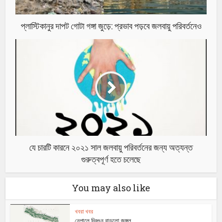
প্লাস্টিকানুর দাপট গোটা গঙ্গা জুড়ে: প্রভাব পড়বে জলবায়ু পরিবর্তনেও
যে চারটি কারনে ২০২১ সাল জলবায়ু পরিবর্তনের জন্য অত্যন্ত
গুরুত্বপূর্ণ হতে চলেছে
You may also like
খবরা খবর
নেপালে দ্বিগুন বাড়লো জঙ্গল