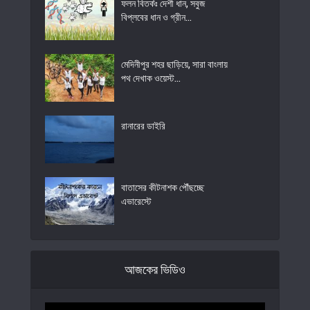
ফলন বিতর্কঃ দেশী ধান, সবুজ
বিপ্লবের ধান ও গ্রীন...
মেদিনীপুর শহর ছাড়িয়ে, সারা বাংলায়
পথ দেখাক ওয়েস্ট...
রানারের ডাইরি
বাতাসের কীটনাশক পৌঁছচ্ছে
এভারেস্টে
আজকের ভিডিও