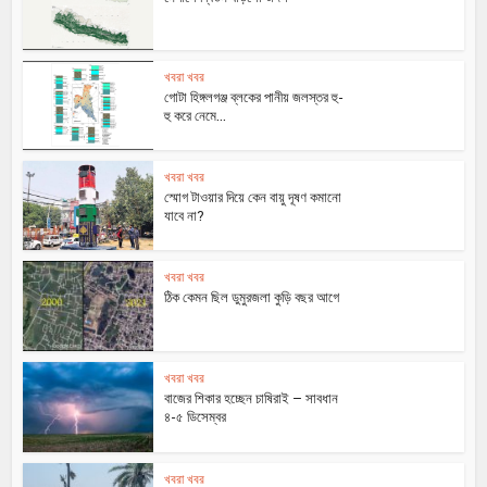
খবরা খবর
গোটা হিঙ্গলগঞ্জ ব্লকের পানীয় জলস্তর হু-
হু করে নেমে...
খবরা খবর
স্মোগ টাওয়ার দিয়ে কেন বায়ু দূষণ কমানো
যাবে না?
খবরা খবর
ঠিক কেমন ছিল ডুমুরজলা কুড়ি বছর আগে
খবরা খবর
বাজের শিকার হচ্ছেন চাষিরাই – সাবধান
৪-৫ ডিসেম্বর
খবরা খবর