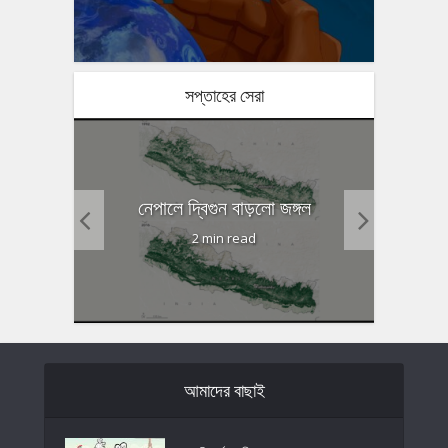
সপ্তাহের সেরা
ষণ কমানো
গোটা হিঙ
নেপালে দ্বিগুন বাড়লো জঙ্গল
2 min read
আমাদের বাছাই