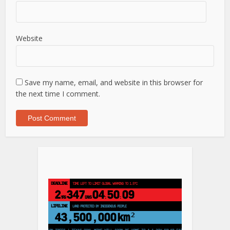
Website
Save my name, email, and website in this browser for
the next time I comment.
DEADLINE
TIME LEFT TO LIMIT GLOBAL WARMING TO 1.5°C
2
347
04
50
08
YRS
DAYS
:
:
LIFELINE
LAND PROTECTED BY INDIGENOUS PEOPLE
43,500,000
km²