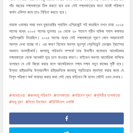
পাঁচ বছরের লক্ষ্যমাত্রা ঠিক করতে হবে এবং সেই লক্ষ্যমাত্রায় যাতে যথেষ্ট পরিমাণে
কার্বন এমিশন কমে তাও নিশ্চিত করতে হবে।
বারাক ওবামার সময় যখন যুক্তরাষ্ট্র প্যারিস এগ্রিমেন্টে সই করেছিল তখন তারা ২০২৫
সালের মধ্যে ২০০৫ সালের তুলনায় ২৬ থেকে ২৮ শতাংশ গ্রীন হাউজ গ্যাস কমাবার
প্রতিশ্রুতি দিয়েছিল। ২০২৫ সালের মধ্যে সেই লক্ষ্যমাত্রা পূরণে কোন সম্ভাবনাই
অবশ্য দেখা যাচ্ছে না। এর কারণ হিসেবে অবশ্য ভূতপূর্ব প্রেসিডেন্ট ডোনাল্ড ট্রাম্পের
অবদান অনস্বীকার্য। জলবায়ু পরিবর্তন সম্পর্কে তার উদাসীন মনোভাব আমেরিকার
লক্ষ্যমাত্রা থেকে অনেকটা দূরে চলে যাওয়ার কারণ। বাইডেন অবশ্য আমেরিকা বাসিকে
বলেছেন যে নেট জিরো করার ফলে আমেরিকাতে লক্ষ্য লক্ষ্য নতুন কাজের সৃষ্টি হবে।
উন্নত রাষ্ট্রগুলির উন্নয়নশীল রাষ্ট্রগুলিকে জলবায়ু প্রতিরোধ ব্যবস্থা করার জন্য যে
বিপুল পরিমাণ অর্থ সাহায্য করার কথা সেই মেয়ে বাইডেন কি বলেন সেটাই এখন দেখার।
আবহাওয়া
জলবায়ু পরিবর্তন
তাপমাত্রা
পরিবেশ দূষণ
পৃথিবীর তাপমাত্রা
বায়ু দূষণ
বিশ্ব উষ্ণায়ন
রিনিউবেল এনার্জি