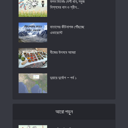
ফলন বিতর্কঃ দেশী ধান, সবুজ
বিপ্লবের ধান ও গ্রীন...
বাতাসের কীটনাশক পৌঁছচ্ছে
এভারেস্টে
বীজের উৎসবে আমরা
দুয়ারে দুর্যোগ – পর্ব ১
আরো পড়ুন