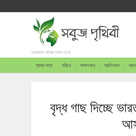
একসাথে আমরা সফল হবো
প্রথম পাতা
পরিচয়
সাক্ষাৎকার
প্রতিবেদন
বাচ্
বৃদ্ধ গাছ দিচ্ছে ভ
আসা