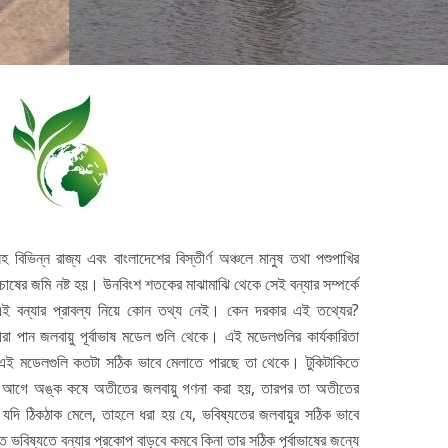
স্মোগ টাওয়ার দিয়ে কেন বায়ু দূষণ ক
যাবে না?
3 min read
্জ ব্লকের পানীয় জলস্তর হু-
হু করে নেমে...
2 min read
সহ বিভিন্ন রাজ্য এবং বাংলাদেশের বিস্তীর্ণ অঞ্চলে মানুষ তথা পশুপাখির
চাষের জমি নষ্ট হয়। উনবিংশ শতকের মাঝামাঝি থেকে সেই বন্যার সম্পর্কে
এই বন্যার প্রাবল্য নিয়ে কোন তথ্য নেই। কেন দরকার এই তথ্যের?
ীরা পান জলবায়ু পূর্বাভাষ মডেল গুলি থেকে। এই মডেলগুলির কার্যকারিতা
এই মডেলগুলি কতটা সঠিক ভাবে মেলাতে পারছে তা থেকে। টুকিটাকিতে
ল, আগে অঙ্ক কষে অতীতের জলবায়ু গণনা করা হয়, তারপর তা অতীতের
দি ঠিকঠাক মেলে, তাহলে ধরা হয় যে, ভবিষ্যতের জলবায়ুর সঠিক ভাবে
াতে ভবিষ্যতে বন্যার প্রকোপ বাড়বে কমবে কিনা তার সঠিক পূর্বাভাষের জন্যে