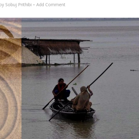
by
Sobuj Prithibi
Add Comment
, বায়ুদূষণ এবং রান্না
জল সংরক্ষণের টুকিটাকি – ১