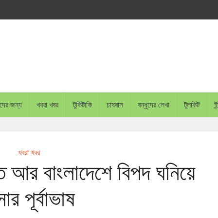
চাদের জন্য
খবরা খবর
টুকিটাকি
চাষবাস
বন্ধুদের লেখা
টুলকিট
ইন
খবরা খবর
ারত আর বাংলাদেশে বিপদ ঘনিয়ে
র পূর্বাভাষ
BANGLADESH PLANS TO P