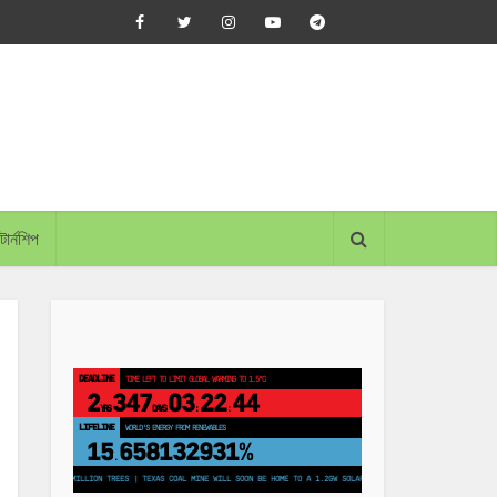
্টার্নশিপ
DEADLINE
TIME LEFT TO LIMIT GLOBAL WARMING TO 1.5°C
2
347
03
22
43
YRS
DAYS
:
:
LIFELINE
LAND PROTECTED BY INDIGENOUS PEOPLE
43,500,000
km²
LANT 250 MILLION TREES | TEXAS COAL MINE WILL SOON BE HOME TO A 1.2GW SOLAR FARM | CHINA GENERATES LESS THAN HAL