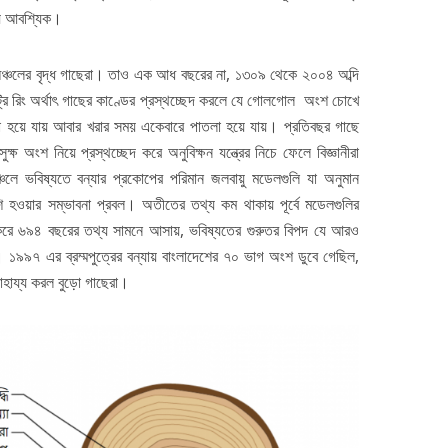
্য আবশ্যিক।
 অঞ্চলের বৃদ্ধ গাছেরা। তাও এক আধ বছরের না, ১৩০৯ থেকে ২০০৪ অব্দি
রি রিং অর্থাৎ গাছের কাণ্ডের প্রস্থচ্ছেদ করলে যে গোলগোল অংশ চোখে
া হয়ে যায় আবার খরার সময় একেবারে পাতলা হয়ে যায়। প্রতিবছর গাছে
ষ অংশ নিয়ে প্রস্থচ্ছেদ করে অনুবিক্ষন যন্ত্রের নিচে ফেলে বিজ্ঞানীরা
লে ভবিষ্যতে বন্যার প্রকোপের পরিমান জলবায়ু মডেলগুলি যা অনুমান
 হওয়ার সম্ভাবনা প্রবল। অতীতের তথ্য কম থাকায় পূর্বে মডেলগুলির
 করে ৬৯৪ বছরের তথ্য সামনে আসায়, ভবিষ্যতের গুরুতর বিপদ যে আরও
। ১৯৯৭ এর ব্রম্মপুত্রের বন্যায় বাংলাদেশের ৭০ ভাগ অংশ ডুবে গেছিল,
সাহায্য করল বুড়ো গাছেরা।