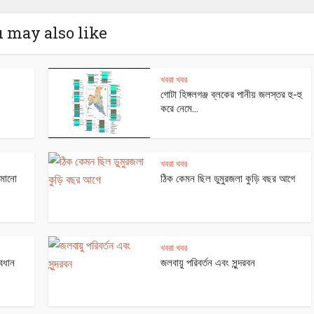
 may also like
খবরা খবর
গোটা হিঙ্গলগঞ্জ ব্লকের পানীয় জলস্তর হু-হু
করে নেমে...
খবরা খবর
 কমানো
ঠিক কেমন ছিল ডুমুরজলা কুড়ি বছর আগে
খবরা খবর
বধান
জলবায়ু পরিবর্তন এবং সুন্দরবন