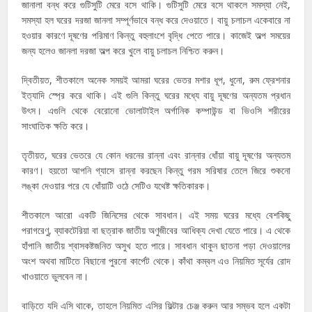
জানালা বন্ধ করে গুটিসুটি মেরে বসে থাকি। গুটিসুটি মেরে বসে থাকলে সমস্যা নেই,
সমস্যা হল ঘরের দরজা জানলা সম্পূর্ণভাবে বন্ধ করে দেওয়াতে। বায়ু চলাচল একেবারে না
হওয়ার কারণে দূষণের পরিমাণ কিন্তু বহুলাংশে বৃদ্ধি পেতে পারে। কাজেই অল্প সময়ের
জন্য হলেও জানলা দরজা অল্প করে খুলে বায়ু চলাচল নিশ্চিত করুন।
দ্বিতীয়ত, শীতকালে অনেক সময়ই আমরা ঘরের ভেতর মশার ধূপ, ধুনো, রুম ফ্রেশনার
ইত্যাদি স্প্রে করে থাকি। এই গুলি কিন্তু ঘরের মধ্যে বায়ু দূষণের অন্যতম প্রধান
উৎস। এগুলি থেকে বেরোনো ভোলাটাইল অর্গানিক কম্পাউন্ড বা ভিওসি শরীরের
সাংঘাতিক ক্ষতি করে।
তৃতীয়ত, ঘরের ভেতরে যে কোন ধরনের রান্না এবং রান্নার ধোঁয়া বায়ু দূষণের অন্যতম
কারণ। হয়তো আপনি গ্যাসে রান্না করছেন কিন্তু গরম সরিষার তেলে জিরে শুকনো
লঙ্কা দেওয়ার পরে যে ধোঁয়াটি ওঠে সেটিও যথেষ্ট ক্ষতিকারক।
শীতকালে আরো একটি জিনিসের থেকে সাবধান। এই সময় ঘরের মধ্যে বেশকিছু
পরাগরেণু, ব্যাকটেরিয়া বা ছত্রাক জাতীয় অণুজীবের আধিক্য দেখা যেতে পারে। এ থেকে
হাঁপানি জাতীয় শ্বাসকষ্টজনিত অসুখ হতে পারে। সাবধান থাকুন ছাতনা পড়া দেওয়ালের
অংশ অথবা মাটিতে বিছানো পুরনো কার্পেট থেকে। কাঁথা কম্বল এও নিয়মিত সূর্যের রোদ
খাওয়াতে ভুলবেন না।
বাড়িতে যদি এসি থাকে, তাহলে নিয়মিত এসির ফিল্টার চেঞ্জ করুন আর সম্ভব হলে একটা