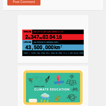
DEADLINE
TIME LEFT TO LIMIT GLOBAL WARMING TO 1.5°C
2
347
03
04
15
YRS
DAYS
:
:
LIFELINE
LAND PROTECTED BY INDIGENOUS PEOPLE
43,500,000
km²
TO PLANT 250 MILLION TREES | TEXAS COAL MINE WILL SOON BE HOME TO A 1.2GW SOLAR FARM | CHINA GENERATES LESS THAN