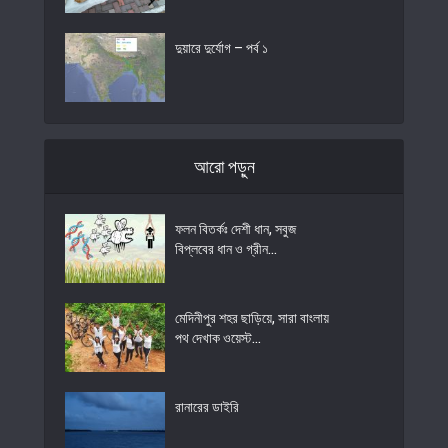
দুয়ারে দুর্যোগ – পর্ব ১
আরো পড়ুন
ফলন বিতর্কঃ দেশী ধান, সবুজ
বিপ্লবের ধান ও গ্রীন...
মেদিনীপুর শহর ছাড়িয়ে, সারা বাংলায়
পথ দেখাক ওয়েস্ট...
রানারের ডাইরি