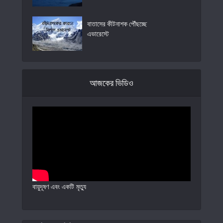
বাতাসের কীটনাশক পৌঁছচ্ছে
এভারেস্টে
আজকের ভিডিও
বায়ুদূষণ এবং একটি মৃত্যু