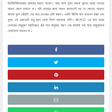
ডিহিউমিডিফায়ার ব্যবহার করতে পারেন। আর যতই ঠান্ডা লাগুক ভুলেও ঘরের ভেতরে
আগুন জেলে বসবেন না। যদি রান্নার জন্য আগুন জালাতেই হয় সে ক্ষেত্রে অন্তত
জানলা খুলে ধোঁয়াটা বের করে দেওয়ার চেষ্টা করুন। একটা জিনিস মনে রাখবেন বাচ্চা এবং
বুড়ো এই দুজনেরই বায়ু দূষণ থেকে বিপদ সবথেকে বেশি। W.H.O. এর মতে ঘরের
ভেতরের বায়ুদূষণ প্রতিবছর 43 লাখ মানুষের প্রাণ নেয় কাজেই দয়া করে বায়ুদূষনকে
হেলাফেলা করবেন না।