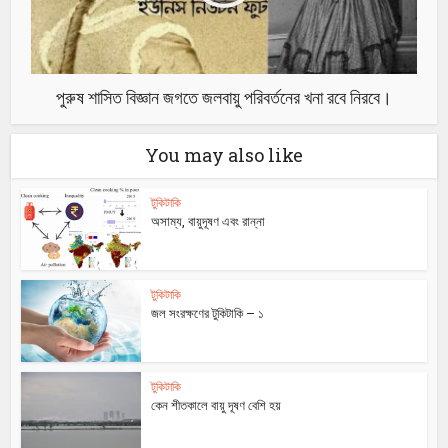
পুরুষ শাসিত বিজ্ঞান জগতে জলবায়ু পরিবর্তনের খনা রবে নিরবে।
You may also like
টুকিটাকি
অসাম্য, বায়ুদূষণ এবং রান্না
টুকিটাকি
জল সংরক্ষণের টুকিটাকি – ১
টুকিটাকি
কেন শীতকালে বায়ু দূষণ বেশি হয়