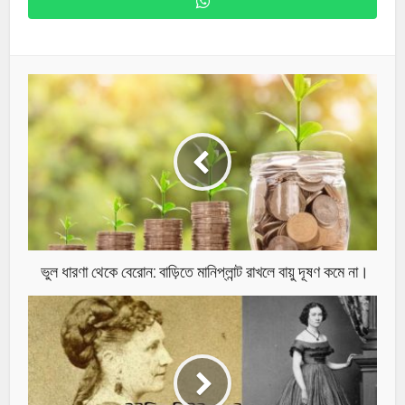
ভুল ধারণা থেকে বেরোন: বাড়িতে মানিপ্লান্ট রাখলে বায়ু দূষণ কমে না।