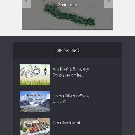
2 min read
আমাদের বাছাই
ফলন বিতর্কঃ দেশী ধান, সবুজ
বিপ্লবের ধান ও গ্রীন...
বাতাসের কীটনাশক পৌঁছচ্ছে
এভারেস্টে
বীজের উৎসবে আমরা