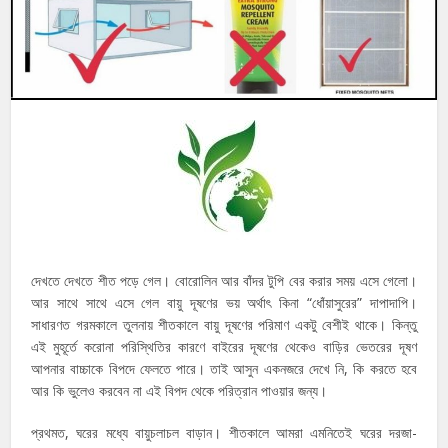
দেখতে দেখতে শীত পড়ে গেল। বোরোলিন আর বাঁদর টুপি বের করার সময় এসে গেলো।
আর সাথে সাথে এসে গেল বায়ু দূষণের ভয় অর্থাৎ কিনা “ধোঁয়াসুরের” দাপাদাপি।
সাধারণত গরমকালে তুলনায় শীতকালে বায়ু দূষণের পরিমাণ একটু বেশীই থাকে। কিন্তু
এই মুহূর্তে করোনা পরিস্থিতির কারণে বাইরের দূষণের থেকেও বাড়ির ভেতরের দূষণ
আপনার বাচ্চাকে বিপদে ফেলতে পারে। তাই আসুন একনজরে দেখে নি, কি করতে হবে
আর কি ভুলেও করবেন না এই বিপদ থেকে পরিত্রান পাওয়ার জন্য।
প্রথমত, ঘরের মধ্যে বায়ুচলাচল বাড়ান। শীতকালে আমরা এমনিতেই ঘরের দরজা-