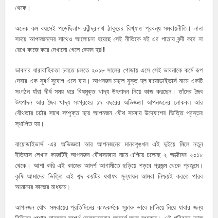
থেকে।
অনেক কম বয়সেই পড়েছিলাম রবীন্দ্রনাথ ঠাকুরের বিখ্যাত প্রবন্ধ সমবায়নীতি। নানা
সময়ে আপনজনদের সাথেও আলোচনা হয়েছে সেই নীতিকে বই এর পাতায় বন্দী করে না
রেখে কাজে করে দেখানো গেলে কেমন হয়!!!
ভাবনার ধারাবাহিকতা চলতে চলতে ২০১৮ সালের গোড়ায় এসে সেই ভাবনাকে কর্মে রূপ
দেবার এক সুবর্ণ সুযোগ এসে যায়। আপনজন মহলে যুক্ত হল বায়োডাইভার্স নামে একটি
সংগঠন যাঁরা দীর্ঘ সময় ধরে বিষমুক্ত খাদ্য উৎপাদন নিয়ে কাজ করছেন। তাঁদের জৈব
উৎপাদন আর জৈব খাদ্য সংগ্রহের ১৯ বছরের অভিজ্ঞতা আপনজনের লোকবল আর
যৌথতার চর্চার সাথে সম্পৃক্ত হয়ে আপনজন যৌথ সমবায় উদ্যোগের ভিত্তি প্রস্তর
স্থাপিত হয়।
বায়োডাইভার্স -এর অভিজ্ঞতা আর আপনজনের মানবশৃঙখল এই দুইয়ে মিলে নতুন
ইতিহাস লেখার কাজটিই আপনজন যৌথসমবায় নামে এগিয়ে চলেছে ২ অক্টোবর ২০১৮
থেকে। আশা করি এই কাজের আদর্শ আগামীতে ছড়িয়ে পড়বে প্রজন্ম থেকে প্রজন্মে।
কৃষি আমাদের ভিত্তি এই শব্দ কয়টির যথাযথ মূল্যায়ন আমরা নিশ্চয়ই করতে পারব
আমাদের কাজের মাধ্যমে।
আপনজন যৌথ সমবায়ের প্রতিদিনের কাজকর্মকে সুচারু ভাবে চালিয়ে নিয়ে যাবার জন্য
বিভিন্ন পেশার মানুষজন সম্পূর্ণ স্বেচ্ছাসেবার আদর্শে আজ সংযুক্ত। এই পরিবারে আজ