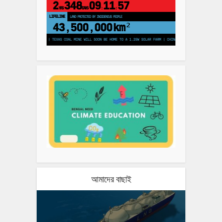
2
348
09
11
56
YRS
DAYS
:
:
LIFELINE
LAND PROTECTED BY INDIGENOUS PEOPLE
43,500,000
km²
0 MILLION TREES | TEXAS COAL MINE WILL SOON BE HOME TO A 1.2GW SOLAR FARM | CHINA GENERATES LESS THAN HALF OF IT
আমাদের বাছাই