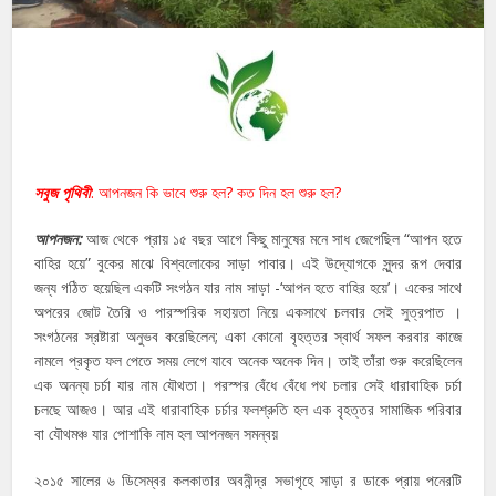
সবুজ পৃথিবী
: আপনজন কি ভাবে শুরু হল? কত দিন হল শুরু হল?
আপনজন:
আজ থেকে প্রায় ১৫ বছর আগে কিছু মানুষের মনে সাধ জেগেছিল “আপন হতে
বাহির হয়ে” বুকের মাঝে বিশ্বলোকের সাড়া পাবার। এই উদ্যোগকে সুন্দর রূপ দেবার
জন্য গঠিত হয়েছিল একটি সংগঠন যার নাম সাড়া -‘আপন হতে বাহির হয়ে’। একের সাথে
অপরের জোট তৈরি ও পারস্পরিক সহায়তা নিয়ে একসাথে চলবার সেই সুত্রপাত ।
সংগঠনের স্রষ্টারা অনুভব করেছিলেন; একা কোনো বৃহত্তর স্বার্থ সফল করবার কাজে
নামলে প্রকৃত ফল পেতে সময় লেগে যাবে অনেক অনেক দিন। তাই তাঁরা শুরু করেছিলেন
এক অনন্য চর্চা যার নাম যৌথতা। পরস্পর বেঁধে বেঁধে পথ চলার সেই ধারাবাহিক চর্চা
চলছে আজও। আর এই ধারাবাহিক চর্চার ফলশ্রুতি হল এক বৃহত্তর সামাজিক পরিবার
বা যৌথমঞ্চ যার পোশাকি নাম হল আপনজন সমন্বয়
২০১৫ সালের ৬ ডিসেম্বর কলকাতার অবনীন্দ্র সভাগৃহে সাড়া র ডাকে প্রায় পনেরটি