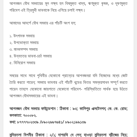
আপনজন যৌথ সমবায়ের মূল লক্ষ্য হল বিষমুক্ত খাদ্য, ঋণমুক্ত কৃষক, ও দূষণমুক্ত
পরিবেশ এই ত্রিমুখী ভাবনাকে নিয়ে এগিয়ে চলাই লক্ষ্য।
আমাদের আদর্শে যৌথ সমবায় এর পাঁচটি অংশ হল;
১. উৎপাদক সমবায়
২. উপভোক্তা সমবায়
৩. মানবসম্পদ সমবায়
৪. উন্নততর ভাবনা-চর্চা সমবায়
৫. বিনিয়োগ সমবায়
সময়ের সাথে সাথে পৃথিবীর যেকোনো প্রান্তের আপনজনরা যদি নিজেদের মধ্যে জোট
তৈরি করতে পারেন; সমবায় ভাবনার এই পাঁচটি খন্ডের ভিতর সমন্বয়সাধন সম্পূর্ণ করতে
পারেন তাহলে যেকোনো জায়গাতে যেকোনো পরিবেশ- পরিস্থিতিতে সার্থক হয়ে উঠতে
আপনজন যৌথসমবায়ের এই ভাবনা।
আপনজন যৌথ সমবায় ফাউন্ডেশান : ঠিকানা : ৯৩; কালিপুর এক্সটেনশন; কে. কে. রোড;
কলকাতা: ৭০০০৮২.
কথা: ৮৭৭৭৭০২৩৩৯ /৮৯০২৬৬৭৬৪১/ ৮৯০২১৯৯১৩৬
মন্দিরতলা বিপনীর ঠিকানা : ২/১; দাশরথি দে লেন; হাওড়া মন্দিরতলা ব্রীজের নিচে;