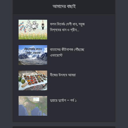
আমাদের বাছাই
ফলন বিতর্কঃ দেশী ধান, সবুজ
বিপ্লবের ধান ও গ্রীন...
বাতাসের কীটনাশক পৌঁছচ্ছে
এভারেস্টে
বীজের উৎসবে আমরা
দুয়ারে দুর্যোগ – পর্ব ১