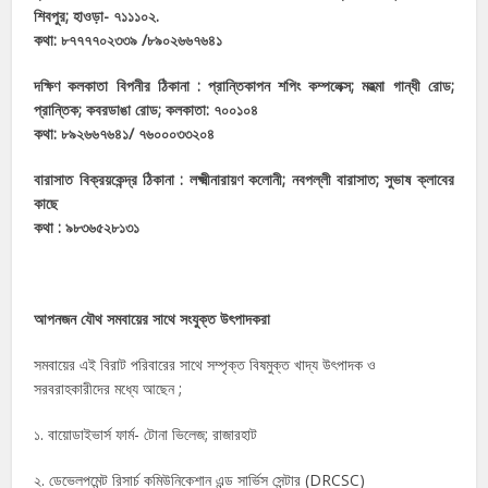
শিবপুর; হাওড়া- ৭১১১০২.
কথা: ৮৭৭৭৭০২৩৩৯ /৮৯০২৬৬৭৬৪১
দক্ষিণ কলকাতা বিপনীর ঠিকানা : প্রান্তিকাপন শপিং কম্পলেক্স; মহত্মা গান্ধী রোড;
প্রান্তিক; কবরডাঙা রোড; কলকাতা: ৭০০১০৪
কথা: ৮৯২৬৬৭৬৪১/ ৭৬০০০৩৩২০৪
বারাসাত বিক্রয়কেন্দ্র ঠিকানা : লক্ষ্মীনারায়ণ কলোনী; নবপল্লী বারাসাত; সুভাষ ক্লাবের
কাছে
কথা : ৯৮৩৬৫২৮১৩১
আপনজন যৌথ সমবায়ের সাথে সংযুক্ত উৎপাদকরা
সমবায়ের এই বিরাট পরিবারের সাথে সম্পৃক্ত বিষমুক্ত খাদ্য উৎপাদক ও
সরবরাহকারীদের মধ্যে আছেন ;
১. বায়োডাইভার্স ফার্ম- টোনা ভিলেজ; রাজারহাট
২. ডেভেলপমেন্ট রিসার্চ কমিউনিকেশান এন্ড সার্ভিস সেন্টার (DRCSC)