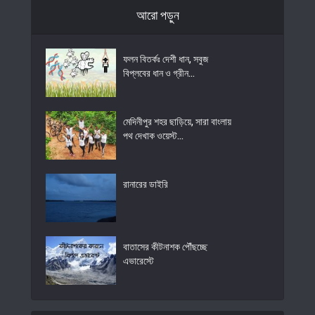
আরো পড়ুন
ফলন বিতর্কঃ দেশী ধান, সবুজ
বিপ্লবের ধান ও গ্রীন...
মেদিনীপুর শহর ছাড়িয়ে, সারা বাংলায়
পথ দেখাক ওয়েস্ট...
রানারের ডাইরি
বাতাসের কীটনাশক পৌঁছচ্ছে
এভারেস্টে