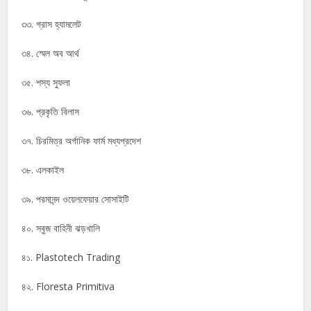
৩৩. গ্রাস হ্যামলেট
৩৪. স্মেল অব আর্থ
৩৫. শস্য সুফলা
৩৬. প্রকৃতি বিলাস
৩৭. চিরমিত্র অর্গানিক ফার্ম মধ্যপ্রদেশ
৩৮. এলকাইল
৩৯. পরমানন্দ ওয়েলফেয়ার সোসাইটি
৪০. সবুজ বাহিনী ঝড়খালি
৪১. Plastotech Trading
৪২. Floresta Primitiva