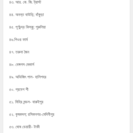
৪৩. আর. কে. জি. ট্রাস্ট
৪৪. অনন্ত বাউড়ি; বাঁকুড়া
৪৫. পূর্ণচন্দ্র কিস্কু; পুরুলিয়া
৪৬.পিওর ফার্ম
৪৭. তরুনা জৈন
৪৮. বেঙ্গলস মেকার্স
৪৯. অভিজিৎ পাল- হালিশহর
৫০. প্রবেশ শী
৫১. মিহির মন্ডল- বারুইপুর
৫২. কৃষকদল; রসিকনগর-মেদিনীপুর
৫৩. ঘোষ ডেয়ারী- টাকী