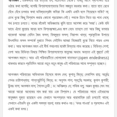
আপনজন :
এককথায় এর উত্তর হল; সচেতনতা থেকে। একটু আগে স্বশিক্ষিত হয়ে
ওঠার কথা বলেছি; বলেছি বিশ্বাসযোগ্যতার ভিত মজবুত করবার কথা। হাতে হাত রেখে
বেঁধে বেঁধে চলবার কথা ভবিষ্যতদ্রষ্টা কবিরা কি এমনি এমনি বলে গিয়েছেন নাকি? না;
চোখ বুঝে কিছু বিশ্বাস করার কোনো প্রয়োজন নেই। পথকে চিনে নিতে হয় পথে নেমে;
পথ চলতে চলতে। পথের বাঁকেই অভিজ্ঞতার ঝুলি হাতে অপেক্ষা করে ‘সময়’। কেউ যদি
ভাবে এঁদো কুয়োর মধ্যে বসে বিশ্বব্রহ্মাণ্ডের মাপ নেবে তাহলে তো আর কিছু বলবার
থাকেনা! আমরা যেদিন জৈব ফসল; বিষমুক্ত ফসল; নিরাপদ খাদ্য; প্রাকৃতিক উপায়ে
উৎপাদিত ফসল সম্পর্কে বুঝতে শিখব সেইদিন আমরা নিজেরাই বুঝে নিতে পারব এসব
কথা। আর আপনজন মহল এই দীর্ঘ পথচলায় যথেষ্ট বিস্তার লাভ করেছে। বিভিন্ন পেশা;
নেশা আর বিভিন্ন বিষয়ে শিক্ষিত বিশ্বাসযোগ্য মানুষের অভাব অন্তত এই মুহুর্তে নেই
আপনজন মহলে। আর এই পরিবারটিতে খোলামেলা বাতাবরণ (open endedness)
থাকবার কারনে প্রতিদিন আরো নতুন নতুন মানুষ এই পরিবারের সাথে সম্পৃক্ত হচ্ছেন।
আপনজন পরিবারের অভিভাবক হিসেবে মানস দেব; কৃশানু মিত্র; দেবাশিস রায়; অর্ধেন্দু
শেখর চট্টোপাধ্যায়; শান্তনু(টনি) মিত্র; ড: অনুপম পাল; স্বর্ণেন্দু সরকার; কুনাল কুশারী;
চিন্ময় দাস; অংশুমান দাস; শৈলেন চন্ডী ; ড: অনিরুদ্ধ দে; পথিক বসু; অরুন কুমার সেন সহ
আরো আরো অনেকের নাম করা যায় এক নিশ্বাস। যে পরিবারের সাথে এইধরনের
মানুষজন যুক্ত রয়েছেন এবং যেখানে অংশগ্রহন আর ধারাবাহিক চর্চা চলতেই থাকে;
সেখানে এইগুলি খুব একটা সমস্যা হয়না; হবার কথাও নয়। ‘খবর পাওয়া’ র প্রসঙ্গেও এই
একই কথা বলব।