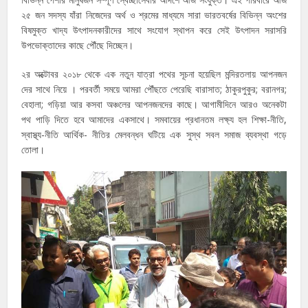
২৫ জন সদস্য যাঁরা নিজেদের অর্থ ও শ্রমের মাধ্যমে সারা ভারতবর্ষের বিভিন্ন অংশের
বিষমুক্ত খাদ্য উৎপাদনকারীদের সাথে সংযোগ স্থাপন করে সেই উৎপাদন সরাসরি
উপভোক্তাদের কাছে পৌঁছে দিচ্ছেন।
২র অক্টোবর ২০১৮ থেকে এক নতুন যাত্রা পথের সূচনা হয়েছিল মন্দিরতলায় আপনজন
দের সাথে নিয়ে । পরবর্তী সময়ে আমরা পৌঁছতে পেরেছি বারাসাত; ঠাকুরপুকুর; বরানগর;
বেহালা; গড়িয়া আর কসবা অঞ্চলের আপনজনদের কাছে। আগামীদিনে আরও অনেকটা
পথ পাড়ি দিতে হবে আমাদের একসাথে। সমবায়ের প্রধানতম লক্ষ্য হল শিক্ষা-নীতি,
স্বাস্থ্য-নীতি আর্থিক- নীতির মেলবন্ধন ঘটিয়ে এক সুস্থ সবল সমাজ ব্যবস্থা গড়ে
তোলা।