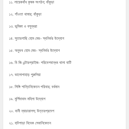
১১. লায়েকবাঁধ কৃষক সংগঠন; বাঁকুড়া
১২. গাঁওতা খামার; বাঁকুড়া
১৩. ভূমিকা ও বসুন্ধরা
১৪. সুতারগাছি হোম মেড- স্বনির্ভর উদ্যোগ
১৫. অনুভব হোম মেড- স্বনির্ভর উদ্যোগ
১৬. বি জি এন্টারপ্রাইজ- পরিবেশবান্ধব থালা বাটি
১৭. ভালোপাহাড় পুরুলিয়া
১৮. সিঙ্গি শান্তিনিকেতন পরিবার; বর্ধমান
১৯. মুর্শিদাবাদ মহিলা উদ্যোগ
২০. বানী ন্যাচারালস; উত্তরপ্রদেশ
২১. হাটপাড়া বিবেক সেবানিকেতন