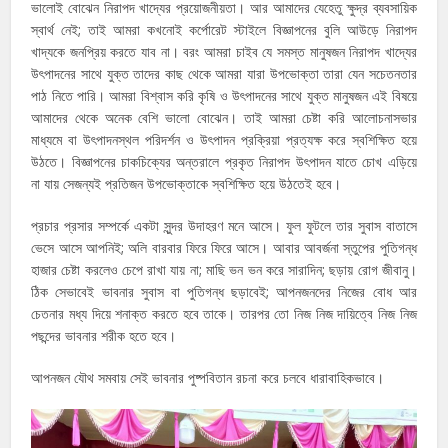
ভালোই বোঝেন নিরাপদ খাদ্যের প্রয়োজনীয়তা। আর আমাদের যেহেতু ক্ষুদ্র ব্যবসায়িক
স্বার্থ নেই; তাই আমরা কখনোই কর্পোরেট স্টাইলে বিজ্ঞাপনের বুলি আউড়ে নিরাপদ
খাদ্যকে জনপ্রিয় করতে যাব না। বরং আমরা চাইব যে সমস্ত মানুষজন নিরাপদ খাদ্যের
উৎপাদনের সাথে যুক্ত তাদের কাছ থেকে আমরা যারা উপভোক্তা তারা যেন সচেতনতার
পাঠ নিতে পারি। আমরা বিশ্বাস করি কৃষি ও উৎপাদনের সাথে যুক্ত মানুষজন এই বিষয়ে
আমাদের থেকে অনেক বেশি ভালো বোঝেন। তাই আমরা চেষ্টা করি আলোচনাসভার
মাধ্যমে বা উৎপাদনস্থল পরিদর্শন ও উৎপাদন প্রক্রিয়া প্রত্যক্ষ করে স্বশিক্ষিত হয়ে
উঠতে। বিজ্ঞাপনের চাকচিক্যের অন্তরালে প্রকৃত নিরাপদ উৎপাদন যাতে চোখ এড়িয়ে
না যায় সেজন্যই প্রতিজন উপভোক্তাকে স্বশিক্ষিত হয়ে উঠতেই হবে।
প্রচার প্রসার সম্পর্কে একটা সুন্দর উদাহরণ মনে আসে। ফুল ফুটলে তার সুবাস বাতাসে
ভেসে আসে আপনিই; অলি বারবার ফিরে ফিরে আসে। আবার আবর্জনা স্তুপের পুতিগন্ধ
হাজার চেষ্টা করলেও চেপে রাখা যায় না; মাছি ভন ভন করে সারাদিন; ছড়ায় রোগ জীবানু।
ঠিক সেভাবেই ভাবনার সুবাস বা পুতিগন্ধ ছড়াবেই; আপনজনদের নিজের বোধ আর
চেতনার মধ্য দিয়ে শনাক্ত করতে হবে তাকে। তারপর তো নিজ নিজ দায়িত্বে নিজ নিজ
পছন্দের ভাবনার শরীক হতে হবে।
আপনজন যৌথ সমবায় সেই ভাবনার পুষ্পবিতান রচনা করে চলবে ধারাবাহিকভাবে।