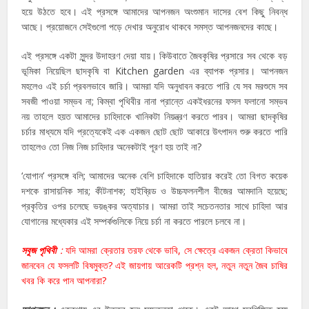
হয়ে উঠতে হবে। এই প্রসঙ্গে আমাদের আপনজন অংশুমান দাসের বেশ কিছু নিবন্ধ
আছে। প্রয়োজনে সেইগুলো পড়ে দেখার অনুরোধ থাকবে সমস্ত আপনজনদের কাছে।
এই প্রসঙ্গে একটা সুন্দর উদাহরণ দেয়া যায়। কিউবাতে জৈবকৃষির প্রসারে সব থেকে বড়
ভূমিকা নিয়েছিল ছাদকৃষি বা Kitchen garden এর ব্যাপক প্রসার। আপনজন
মহলেও এই চর্চা প্রবলভাবে জারি। আমরা যদি অনুধাবন করতে পারি যে সব মরশুমে সব
সবজী পাওয়া সম্ভব না; কিম্বা পৃথিবীর নানা প্রান্তে একইধরনের ফসল ফলানো সম্ভব
নয় তাহলে হয়ত আমাদের চাহিদাকে খানিকটা নিয়ন্ত্রণ করতে পারব। আমরা ছাদকৃষির
চর্চার মাধ্যমে যদি প্রত্যেকেই এক একজন ছোট ছোট আকারে উৎপাদন শুরু করতে পারি
তাহলেও তো নিজ নিজ চাহিদার অনেকটাই পূরণ হয় তাই না?
‘যোগান’ প্রসঙ্গে বলি; আমাদের অনেক বেশি চাহিদাকে হাতিয়ার করেই তো বিগত কয়েক
দশকে রাসায়নিক সার; কীটনাশক; হাইব্রিড ও উচ্চফলনশীল বীজের আমদানি হয়েছে;
প্রকৃতির ওপর চলেছে ভয়ঙ্কর অত্যাচার। আমরা তাই সচেতনতার সাথে চাহিদা আর
যোগানের মধ্যেকার এই সম্পর্কগুলিকে নিয়ে চর্চা না করতে পারলে চলবে না।
সবুজ পৃথিবী
:
যদি আমরা ক্রেতার তরফ থেকে ভাবি, সে ক্ষেত্রে একজন ক্রেতা কিভাবে
জানবেন যে ফসলটি বিষমুক্ত? এই জায়গায় আরেকটি প্রশ্ন হল, নতুন নতুন জৈব চাষির
খবর কি করে পান আপনারা?