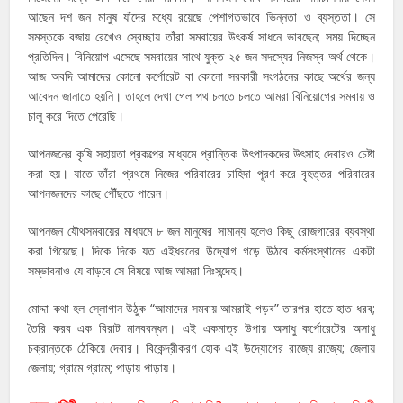
আছেন দশ জন মানুষ যাঁদের মধ্যে রয়েছে পেশাগতভাবে ভিন্নতা ও ব্যস্ততা। সে
সমস্তকে বজায় রেখেও স্বেচ্ছায় তাঁরা সমবায়ের উৎকর্ষ সাধনে ভাবছেন; সময় দিচ্ছেন
প্রতিদিন। বিনিয়োগ এসেছে সমবায়ের সাথে যুক্ত ২৫ জন সদস্যের নিজস্ব অর্থ থেকে।
আজ অবদি আমাদের কোনো কর্পোরেট বা কোনো সরকারী সংগঠনের কাছে অর্থের জন্য
আবেদন জানাতে হয়নি। তাহলে দেখা গেল পথ চলতে চলতে আমরা বিনিয়োগের সমবায় ও
চালু করে দিতে পেরেছি।
আপনজনের কৃষি সহায়তা প্রকল্পের মাধ্যমে প্রান্তিক উৎপাদকদের উৎসাহ দেবারও চেষ্টা
করা হয়। যাতে তাঁরা প্রথমে নিজের পরিবারের চাহিদা পূরণ করে বৃহত্তর পরিবারের
আপনজনদের কাছে পৌঁছতে পারেন।
আপনজন যৌথসমবায়ের মাধ্যমে ৮ জন মানুষের সামান্য হলেও কিছু রোজগারের ব্যবস্থা
করা গিয়েছে। দিকে দিকে যত এইধরনের উদ্যোগ গড়ে উঠবে কর্মসংস্থানের একটা
সম্ভাবনাও যে বাড়বে সে বিষয়ে আজ আমরা নিঃসন্দেহ।
মোদ্দা কথা হল স্লোগান উঠুক “আমাদের সমবায় আমরাই গড়ব” তারপর হাতে হাত ধরব;
তৈরি করব এক বিরাট মানববন্ধন। এই একমাত্র উপায় অসাধু কর্পোরেটের অসাধু
চক্রান্তকে ঠেকিয়ে দেবার। বিকেন্দ্রীকরণ হোক এই উদ্যোগের রাজ্যে রাজ্যে; জেলায়
জেলায়; গ্রামে গ্রামে; পাড়ায় পাড়ায়।