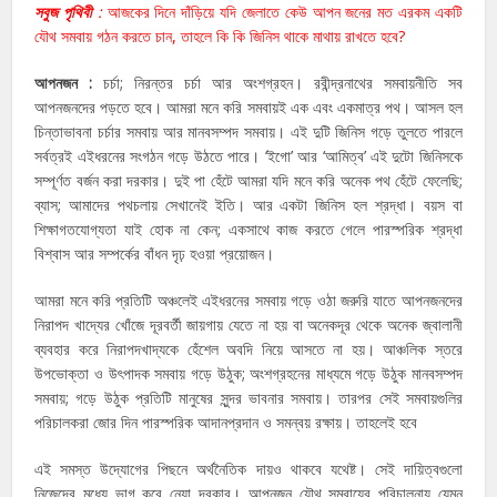
সবুজ পৃথিবী
:
আজকের দিনে দাঁড়িয়ে যদি জেলাতে কেউ আপন জনের মত এরকম একটি
যৌথ সমবায় গঠন করতে চান, তাহলে কি কি জিনিস থাকে মাথায় রাখতে হবে?
আপনজন :
চর্চা; নিরন্তর চর্চা আর অংশগ্রহন। রবীন্দ্রনাথের সমবায়নীতি সব
আপনজনদের পড়তে হবে। আমরা মনে করি সমবায়ই এক এবং একমাত্র পথ। আসল হল
চিন্তাভাবনা চর্চার সমবায় আর মানবসম্পদ সমবায়। এই দুটি জিনিস গড়ে তুলতে পারলে
সর্বত্রই এইধরনের সংগঠন গড়ে উঠতে পারে। ‘ইগো’ আর ‘আমিত্ব’ এই দুটো জিনিসকে
সম্পূর্ণত বর্জন করা দরকার। দুই পা হেঁটে আমরা যদি মনে করি অনেক পথ হেঁটে ফেলেছি;
ব্যাস; আমাদের পথচলায় সেখানেই ইতি। আর একটা জিনিস হল শ্রদ্ধা। বয়স বা
শিক্ষাগতযোগ্যতা যাই হোক না কেন; একসাথে কাজ করতে গেলে পারস্পরিক শ্রদ্ধা
বিশ্বাস আর সম্পর্কের বাঁধন দৃঢ় হওয়া প্রয়োজন।
আমরা মনে করি প্রতিটি অঞ্চলেই এইধরনের সমবায় গড়ে ওঠা জরুরি যাতে আপনজনদের
নিরাপদ খাদ্যের খোঁজে দূরবর্তী জায়গায় যেতে না হয় বা অনেকদূর থেকে অনেক জ্বালানী
ব্যবহার করে নিরাপদখাদ্যকে হেঁশেল অবদি নিয়ে আসতে না হয়। আঞ্চলিক স্তরে
উপভোক্তা ও উৎপাদক সমবায় গড়ে উঠুক; অংশগ্রহনের মাধ্যমে গড়ে উঠুক মানবসম্পদ
সমবায়; গড়ে উঠুক প্রতিটি মানুষের সুন্দর ভাবনার সমবায়। তারপর সেই সমবায়গুলির
পরিচালকরা জোর দিন পারস্পরিক আদানপ্রদান ও সমন্বয় রক্ষায়। তাহলেই হবে
এই সমস্ত উদ্যোগের পিছনে অর্থনৈতিক দায়ও থাকবে যথেষ্ট। সেই দায়িত্বগুলো
নিজেদের মধ্যে ভাগ করে নেয়া দরকার। আপনজন যৌথ সমবায়ের পরিচালনায় যেমন