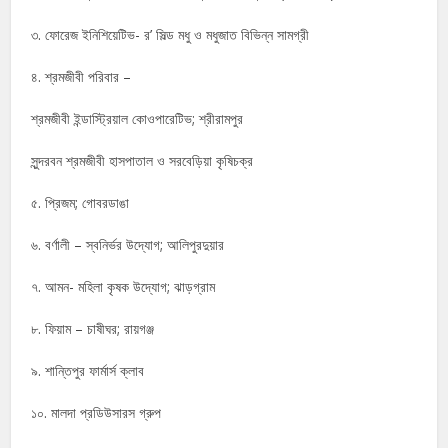
৩. ফোরেজ ইনিশিয়েটিভ- র’ সিল্ড মধু ও মধুজাত বিভিন্ন সামগ্রী
৪. শ্রমজীবী পরিবার –
শ্রমজীবী ইন্ডাস্ট্রিয়াল কোওপারেটিভ; শ্রীরামপুর
সুন্দরবন শ্রমজীবী হাসপাতাল ও সরবেড়িয়া কৃষিচক্র
৫. প্রিজম; গোবরডাঙা
৬. বর্ণালী – স্বনির্ভর উদ্যোগ; আলিপুরদুয়ার
৭. আমন- মহিলা কৃষক উদ্যোগ; ঝাড়গ্রাম
৮. ফিয়াম – চাষীঘর; রায়গঞ্জ
৯. শান্তিপুর ফার্মার্স ক্লাব
১০. মালদা প্রডিউসারস গ্রুপ