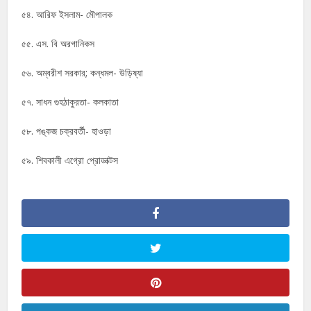
৫৪. আরিফ ইসলাম- মৌপালক
৫৫. এস. বি অরগানিকস
৫৬. অম্বরীশ সরকার; কন্ধমল- উড়িষ্যা
৫৭. সাধন গুহঠাকুরতা- কলকাতা
৫৮. পঙ্কজ চক্রবর্তী- হাওড়া
৫৯. শিবকালী এগ্রো প্রোডাক্টস