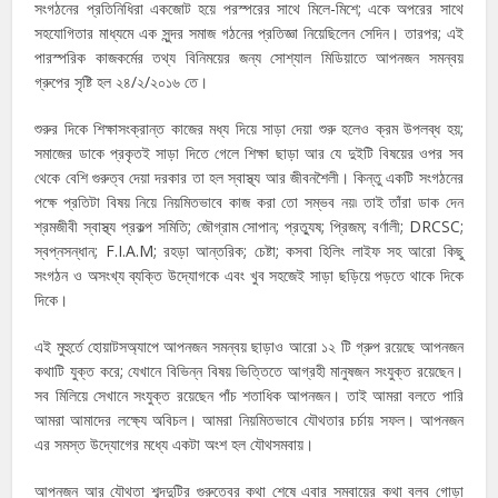
সংগঠনের প্রতিনিধিরা একজোট হয়ে পরস্পরের সাথে মিলে-মিশে; একে অপরের সাথে
সহযোগিতার মাধ্যমে এক সুন্দর সমাজ গঠনের প্রতিজ্ঞা নিয়েছিলেন সেদিন। তারপর; এই
পারস্পরিক কাজকর্মের তথ্য বিনিময়ের জন্য সোশ্যাল মিডিয়াতে আপনজন সমন্বয়
গ্রুপের সৃষ্টি হল ২৪/২/২০১৬ তে।
শুরুর দিকে শিক্ষাসংক্রান্ত কাজের মধ্য দিয়ে সাড়া দেয়া শুরু হলেও ক্রম উপলব্ধ হয়;
সমাজের ডাকে প্রকৃতই সাড়া দিতে গেলে শিক্ষা ছাড়া আর যে দুইটি বিষয়ের ওপর সব
থেকে বেশি গুরুত্ব দেয়া দরকার তা হল স্বাস্থ্য আর জীবনশৈলী। কিন্তু একটি সংগঠনের
পক্ষে প্রতিটা বিষয় নিয়ে নিয়মিতভাবে কাজ করা তো সম্ভব নয়৷ তাই তাঁরা ডাক দেন
শ্রমজীবী স্বাস্থ্য প্রকল্প সমিতি; জৌগ্রাম সোপান; প্রত্যুষ; প্রিজম; বর্ণালী; DRCSC;
স্বপ্নসন্ধান; F.I.A.M; রহড়া আন্তরিক; চেষ্টা; কসবা হিলিং লাইফ সহ আরো কিছু
সংগঠন ও অসংখ্য ব্যক্তি উদ্যোগকে এবং খুব সহজেই সাড়া ছড়িয়ে পড়তে থাকে দিকে
দিকে।
এই মুহুর্তে হোয়াটসঅ্যাপে আপনজন সমন্বয় ছাড়াও আরো ১২ টি গ্রুপ রয়েছে আপনজন
কথাটি যুক্ত করে; যেখানে বিভিন্ন বিষয় ভিত্তিতে আগ্রহী মানুষজন সংযুক্ত রয়েছেন।
সব মিলিয়ে সেখানে সংযুক্ত রয়েছেন পাঁচ শতাধিক আপনজন। তাই আমরা বলতে পারি
আমরা আমাদের লক্ষ্যে অবিচল। আমরা নিয়মিতভাবে যৌথতার চর্চায় সফল। আপনজন
এর সমস্ত উদ্যোগের মধ্যে একটা অংশ হল যৌথসমবায়।
আপনজন আর যৌথতা শব্দদুটির গুরুত্বের কথা শেষে এবার সমবায়ের কথা বলব গোড়া