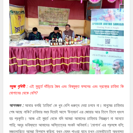
সবুজ পৃথিবী
:
এই মুহূর্তে দাঁড়িয়ে জৈব এবং বিষমুক্ত ফসলের এবং দ্রব্যের চাহিদা কি
যোগানের থেকে বেশি?
আপনজন :
আবার বলছি ‘চাহিদা’ কে খুব বেশি গুরুত্ব দেয়া চলবে না। মানুষের চাহিদার
শেষ আছে নাকি? চাহিদার মধ্য দিয়েই আসে ‘উন্নয়ন’ এর জোয়ার আর তিলে তিলে ধ্বংস
হয় প্রকৃতি। আজ এই মুহুর্ত থেকে যদি আমরা আমাদের চাহিদায় নিয়ন্ত্রণ না আনতে
পারি; অদূর ভবিষ্যতে আমাদের অস্তিত্বের সংকট অনিবার্য। ‘যোগান’ এর প্রসঙ্গে বলি;
মজুতদারিতে আমরা বিশ্বাস করিনা; যখন যেমন পাওয়া যাবে তখন তেমনটাতেই অভ্যস্ত