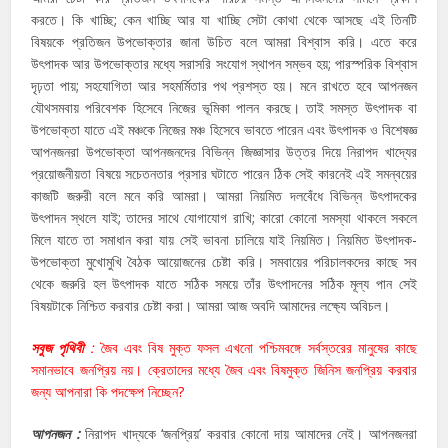
করতে। কি খাচ্ছি; কেন খাচ্ছি আর যা খাচ্ছি সেটা কোথা থেকে আসছে এই তিনটি
বিষয়কে প্রতিজন উপভোক্তার জানা উচিত বলে আমরা বিশ্বাস করি। এতে করে
উৎপাদক আর উপভোক্তার মধ্যে সরাসরি সংযোগ স্থাপন সম্ভব হয়; পারস্পরিক বিশ্বাস
দৃঢ়তা পায়; সহযোগিতা আর সহমর্মিতার পথ প্রশস্ত হয়। মনে রাখতে হবে আপনজন
যৌথসমবায় পরিবেশক হিসেবে নিজের ভূমিকা পালন করছে। তাই সমস্ত উৎপাদক বা
উপভোক্তা যাতে এই মঞ্চকে নিজের মঞ্চ হিসেবে ভাবতে পারেন এবং উৎপাদক ও বিশেষজ্ঞ
আপনজনরা উপভোক্তা আপনজনদের বিভিন্ন জিজ্ঞাসার উত্তর দিয়ে নিরাপদ খাদ্যের
প্রয়োজনীয়তা বিষয়ে সচেতনতার প্রসার ঘটাতে পারেন ঠিক সেই কারনেই এই সমন্বয়ের
কাজটি জরুরী বলে মনে করি আমরা। আমরা নিয়মিত দলবেঁধে বিভিন্ন উৎপাদকের
উৎপাদন স্থলে যাই; তাদের সাথে যোগাযোগ রাখি; কারো কোনো সমস্যা থাকলে সকলে
মিলে যাতে তা সমাধান করা যায় সেই ভাবনা চালিয়ে যাই নিয়মিত। নিয়মিত উৎপাদক-
উপভোক্তা মুখোমুখি বৈঠক আয়োজনের চেষ্টা করি। সমবায়ের পরিচালকদের কাছে সব
থেকে জরুরি হল উৎপাদক যাতে সঠিক সময়ে তাঁর উৎপাদনের সঠিক মূল্য পান সেই
বিষয়টাকে নিশ্চিত করবার চেষ্টা করা। আমরা আজ অবদি আমাদের লক্ষ্যে অবিচল।
সবুজ পৃথিবী
:
জৈব এবং বিষ মুক্ত ফসল এখনো পশ্চিমবঙ্গে সর্বস্তরের মানুষের কাছে
সমানভাবে জনপ্রিয় নয়। ক্রেতাদের মধ্যে জৈব এবং বিষমুক্ত জিনিস জনপ্রিয় করবার
জন্য আপনারা কি পদক্ষেপ নিচ্ছেন?
আপনজন :
নিরাপদ খাদ্যকে ‘জনপ্রিয়’ করবার কোনো দায় আমাদের নেই। আপনজনরা