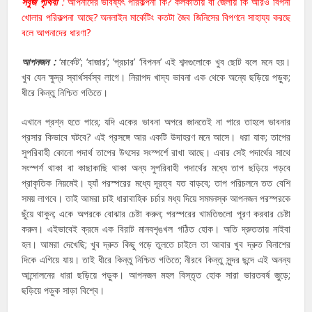
সবুজ পৃথিবী
:
আপনাদের ভবিষ্যৎ পরিকল্পনা কি? কলকাতায় বা জেলায় কি আরও বিপনী
খোলার পরিকল্পনা আছে? অনলাইন মার্কেটিং কতটা জৈব জিনিসের বিপণনে সাহায্য করছে
বলে আপনাদের ধারণা?
আপনজন :
‘মার্কেট’; ‘বাজার’; ‘প্রচার’ ‘বিপনন’ এই শব্দগুলোকে খুব ছোট বলে মনে হয়।
খুব যেন ক্ষুদ্র স্বার্থসর্বস্ব লাগে। নিরাপদ খাদ্য ভাবনা এক থেকে অন্যে ছড়িয়ে পড়ুক;
ধীরে কিন্তু নিশ্চিত গতিতে।
এখানে প্রশ্ন হতে পারে; যদি একের ভাবনা অপরে জানতেই না পারে তাহলে ভাবনার
প্রসার কিভাবে ঘটবে? এই প্রসঙ্গে আর একটি উদাহরণ মনে আসে। ধরা যাক; তাপের
সুপরিবাহী কোনো পদার্থ তাপের উৎসের সংস্পর্শে রাখা আছে। এবার সেই পদার্থের সাথে
সংস্পর্শ থাকা বা কাছাকাছি থাকা অন্য সুপরিবাহী পদার্থের মধ্যে তাপ ছড়িয়ে পড়বে
প্রাকৃতিক নিয়মেই। হ্যাঁ পরস্পরের মধ্যে দূরত্ব যত বাড়বে; তাপ পরিচলনে তত বেশি
সময় লাগবে। তাই আমরা চাই ধারাবাহিক চর্চার মধ্য দিয়ে সমমনস্ক আপনজন পরস্পরকে
ছুঁয়ে থাকুন; একে অপরকে বোঝার চেষ্টা করুন; পরস্পরের খামতিগুলো পূরণ করবার চেষ্টা
করুন। এইভাবেই ক্রমে এক বিরাট মানবশৃঙখল গঠিত হোক। অতি দ্রুততায় নাইবা
হল। আমরা দেখেছি; খুব দ্রুত কিছু গড়ে তুলতে চাইলে তা আবার খুব দ্রুত বিনাশের
দিকে এগিয়ে যায়। তাই ধীরে কিন্তু নিশ্চিত গতিতে; নীরবে কিন্তু সুন্দর ছন্দে এই অনন্য
আন্দোলনের ধারা ছড়িয়ে পড়ুক। আপনজন মহল বিস্তৃত হোক সারা ভারতবর্ষ জুড়ে;
ছড়িয়ে পড়ুক সাড়া বিশ্বে।