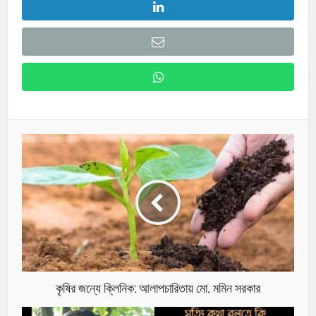
কৃষির জন্যে ক্লিনিক: আলাপচারিতায় মো. মমিন সরকার