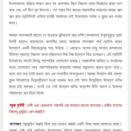
উৎপাদকদের পরিচয় সামনে রেখে সব আপনজন মিলে নিরাপদ খাদ্য নিজেদের মধ্যে ভাগ
করে নেব; এই ছিল মূল উদ্দেশ্য। গত প্রায় তিন বছরের ধারাবাহিক পথচলায় আমরা অল্প
অল্প করে প্রতিদিনই এগিয়ে চলেছি আমাদের সেই উদ্দেশ্যকে সার্থক ও সুন্দর রূপ দেবার
জন্য।
সমস্ত আপনজনই জানেন যে হাওড়ার মন্দিরতলা আর দক্ষিণ কলকাতার ঠাকুরপুকুরে দুটো
বিপনী ছাড়াও বারাসাতের কলোনীর মোড়ে আমাদের আপনজন পার্থ প্রতিম করের
উদ্যোগে একটি বিক্রয়কেন্দ্র গড়ে উঠেছে । এছাড়াও অনেক বন্ধু সংগঠন কলকাতার
বিভিন্ন প্রান্তে নিরাপদ খাদ্য পরিবেশনে নিজ নিজ উদ্যোগ নিয়ে চলেছেন। এই প্রতিটি
উদ্যোগের সাথেই কিন্তু পারস্পরিক যোগাযোগ রয়েছে। সমমানসিক ব্যক্তি ও সংগঠনের
মধ্যে যোগাযোগ আর পারস্পরিকতার মাধ্যমেই সমবায় আন্দোলন ক্রমে দৃঢ়তা পাবে।
হাতে হাত ধরে তৈরি করতে হবে এক অন্তহীম মানবশৃঙখল। আমরা বিশ্বাস করি সমস্ত
সুন্দর উদ্যোগের বিকেন্দ্রীকরণ হওয়া দরকার আর সেই সাথে বিকেন্দ্রিত উদ্যোগ গুলির
মধ্যে চাই সমন্বয়। তবেই তো সেই উদ্যোগ গুলির অন্তর্গত নীতি আদর্শ ও উদ্দেশ্য
পরিব্যাপ্ত হবে দিকে দিকে!
সবুজ পৃথিবী
:
চাষী এবং ক্রেতাকে সরাসরি এক মাধ্যমে আনেন আপনারা। চাষীর ফসলের
নিজস্ব ব্র্যান্ডিং কেন জরুরি?
আপনজন :
‘ব্র‍্যান্ডিং’ জরুরি কিনা তার থেকেও জরুরি একটি বিষয় আছে আমাদের কাছে।
আমরা চেষ্টা করি প্রতিজন উৎপাদকের পরিচয় সমস্ত আপনজনদের সামনে প্রকাশ