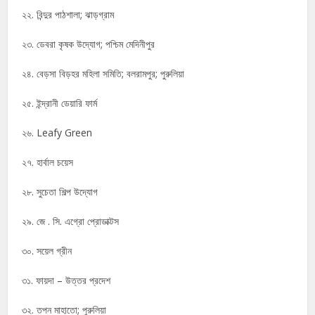
২২. বিন্দুর পাঠশালা; ঝাড়গ্রাম
২৩. ডেবরা কৃষক উদ্যোগ; পশ্চিম মেদিনীপুর
২৪. বেড়সা বিড়হর মহিলা সমিতি; বলরামপুর; পুরুলিয়া
২৫. ইন্দ্রানী ডেয়ারি ফার্ম
২৬. Leafy Green
২৭. হার্বাল চয়েস
২৮. সুচেতা শিল্প উদ্যোগ
২৯. জে . সি. এগ্রো প্রোডাক্টস
৩০. সয়েল গ্রীন
৩১. ফায়দা – উত্তর প্রদেশ
৩২. তপন মাহাতো; পুরুলিয়া