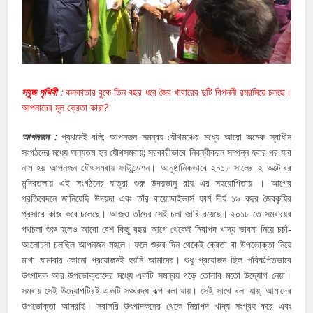
সবুজ পৃথিবী
:
কলকাতার বুকে তিন বছর ধরে জৈব খাবারের দুটি বিপননী রমরমিয়ে চলছে।
আপনাদের মূল ক্রেতা কারা?
আপনজন :
প্রথমেই বলি; আপনজন সমন্বয় যৌথমঞ্চের মধ্যে আরো অনেক স্বাধীন
সংগঠনের মধ্যে অন্যতম হল যৌথসমবায়; সরকারীভাবে নিবন্ধীকরন সম্পন্ন হবার পর যার
নাম হয় আপনজন যৌথসমবায় ফাউন্ডেশন। আনুষ্ঠানিকভাবে ২০১৮ সালের ২ অক্টোবর
মন্দিরতলায় এই সংগঠনের যাত্রা শুরু উদয়ভানু রায় এর সহযোগিতায় । আগের
প্রতিবেদনে জানিয়েছি উদয়দা এবং তাঁর বায়োডাইভার্স ফার্ম দীর্ঘ ১৯ বছর জৈবকৃষির
প্রসারে কাজ করে চলেছে। আজও তাঁদের সেই চলা জারি রয়েছে। ২০১৮ তে সমবায়ের
পথচলা শুরু হলেও আরো বেশ কিছু বছর আগে থেকেই নিরাপদ খাদ্য ভাবনা নিয়ে চর্চা-
আলোচনা চলছিল আপনজন মহলে। ফলে শুরুর দিন থেকেই ক্রেতা বা উপভোক্তা নিয়ে
মাথা ঘামাবার কোনো প্রয়োজনই হয়নি আমাদের। শুধু প্রয়োজন ছিল পরিকল্পিতভাবে
উৎপাদক আর উপভোক্তাদের মধ্যে একটি সমন্বয় গড়ে তোলার মতো উদ্যোগ নেয়া।
সমবায় সেই উদ্যোগটিরই একটি সঙ্ঘবদ্ধ রূপ বলা যায়। সেই সাথে বলা যায়; আমাদের
উপভোক্তা আমরাই। সরাসরি উৎপাদকদের থেকে নিরাপদ খাদ্য সংগ্রহ করে এবং