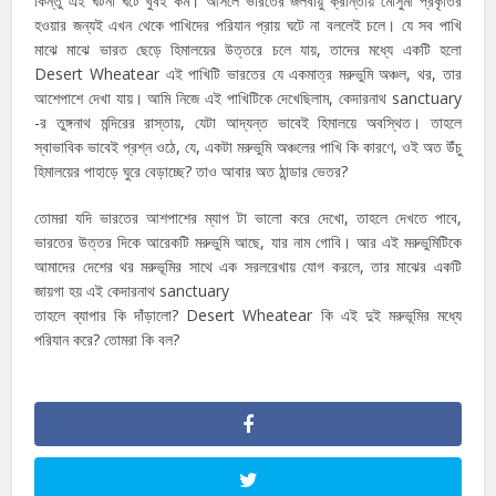
কিন্তু এই ঘটনা ঘটে খুবই কম। আসলে ভারতের জলবায়ু ক্রান্তীয় মৌসুমী প্রকৃতির
হওয়ার জন্যই এখন থেকে পাখিদের পরিযান প্রায় ঘটে না বললেই চলে। যে সব পাখি
মাঝে মাঝে ভারত ছেড়ে হিমালয়ের উত্তরে চলে যায়, তাদের মধ্যে একটি হলো
Desert Wheatear এই পাখিটি ভারতের যে একমাত্র মরুভুমি অঞ্চল, থর, তার
আশেপাশে দেখা যায়। আমি নিজে এই পাখিটিকে দেখেছিলাম, কেদারনাথ sanctuary
-র তুঙ্গনাথ মন্দিরের রাস্তায়, যেটা আদ্যন্ত ভাবেই হিমালয়ে অবস্থিত। তাহলে
স্বাভাবিক ভাবেই প্রশ্ন ওঠে, যে, একটা মরুভুমি অঞ্চলের পাখি কি কারণে, ওই অত উঁচু
হিমালয়ের পাহাড়ে ঘুরে বেড়াচ্ছে? তাও আবার অত ঠান্ডার ভেতর?
তোমরা যদি ভারতের আশপাশের ম্যাপ টা ভালো করে দেখো, তাহলে দেখতে পাবে,
ভারতের উত্তর দিকে আরেকটি মরুভুমি আছে, যার নাম গোবি। আর এই মরুভুমিটিকে
আমাদের দেশের থর মরুভূমির সাথে এক সরলরেখায় যোগ করলে, তার মাঝের একটি
জায়গা হয় এই কেদারনাথ sanctuary
তাহলে ব্যাপার কি দাঁড়ালো? Desert Wheatear কি এই দুই মরুভূমির মধ্যে
পরিযান করে? তোমরা কি বল?