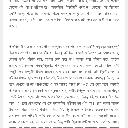
প্রাণীদের ভেতর পরিযান দেখা যায়, তাদের প্রায় নিরানব্বই দশমিক নয় নয় শতাংশ
ক্ষেত্রে এই ধরণের পরিযান হয়। অন্যদিকে, দ্বিতীয়টি খুবই অল্প ক্ষেত্রে, এবং বিশেষত
একটি সমগ্র প্রজাতির কয়েকটি মাত্র সদস্যের মধ্যে হয়ে থাকে। এর আসল কারণ
আজও অজানা, যদিও এর পেছনে পাখির জিনগত কার্যকেই প্রধানত দায়ী করা যেতে
পারে।
পক্ষিবিজ্ঞানী বাজজি-র মতে, পাখিদের প্রত্যেকের শরীরে থাকে একটি অত্যন্ত গুরুত্বপূর্ণ
জিন যার পোশাকি নাম হলো Clock জিন। এই জিনের অভিব্যক্তিগত তারতম্যের জন্য,
কোনো পাখি পরিযান করে, আবার কেউ করে না। আবার যারা পরিযান করে, তাদের
মধ্যেও এই জিনের অভিব্যক্তিগত পার্থক্য দেখা যায়, যার ফলে, হয়তো কোনো পাখি
দলছুট হয়ে সম্পূর্নই ভিন্ন রাস্তায় চলে যায়। আর এর ফলেই এই দ্বিতীয় ধরণের
পরিযান সম্ভব হতে পারে। যদিও এই বিষয়ে আরো গবেষণার দরকার রয়েছে। কিন্তু এই
হঠাৎ দেখতে পাওয়া পাখিগুলোর এখানে আসার কারণ কি? এরা তো সেই অর্থে পরিযায়ী
পাখিও না। তবে? টার্ন দেখা যায় সমুদ্রের ধরে, অর্থাৎ উপকূল অঞ্চলে। তা সে নয় ঝড়ের
দাপটে উপকূল ছেড়ে যদি পথে ভেতর দিকে ঢুকে পড়লো, কিন্তু এই যে ক্যারোলিনা উড
ডাক, এ এলো কোথেকে? এর তো স্বাভাবিক পরিযান পথ এটা নয়। এরম আরো অনেক
উদাহরণ আছে। একটি উদাহরণ দিয়ে বলি, প্রতি বছর সাইবেরিয়া থেকে হিমালয় পার
হয়ে লক্ষ লক্ষ পরিযায়ী পাখি ভারতে আসে শীত কালে, এটা তোমরা সকলেই জানো।
আবার এরকমও হয়, যে ভারত থেকে কিছু পাখি হিমালয় পেরিয়ে আরো উত্তরে যায়।