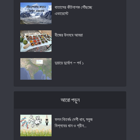
বাতাসের কীটনাশক পৌঁছচ্ছে
এভারেস্টে
বীজের উৎসবে আমরা
দুয়ারে দুর্যোগ – পর্ব ১
আরো পড়ুন
ফলন বিতর্কঃ দেশী ধান, সবুজ
বিপ্লবের ধান ও গ্রীন...