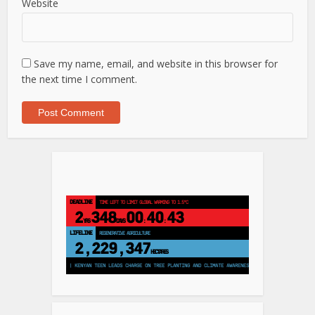
Website
Save my name, email, and website in this browser for
the next time I comment.
DEADLINE
TIME LEFT TO LIMIT GLOBAL WARMING TO 1.5°C
2
348
00
40
42
YRS
DAYS
:
:
LIFELINE
REGENERATIVE AGRICULTURE
2,229,347
HECTARES
L FOR THE FIRST TIME | KENYAN TEEN LEADS CHARGE ON TREE PLANTING AND CLIMATE AWARENESS | BRAZIL COURT ORDERS REC