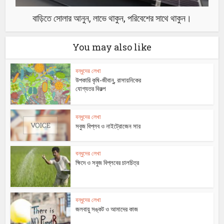
বাড়িতে সোলার আনুন, লাভে থাকুন, পরিবেশের সাথে থাকুন।
You may also like
বন্ধুদের লেখা
উপকারি কৃষি-জীবানু, রাসায়নিকের
যোগ্যতর বিকল্প
বন্ধুদের লেখা
সবুজ বিপ্লব ও নাইট্রোজেন সার
বন্ধুদের লেখা
ক্ষিদে ও সবুজ বিপ্লবের চালচিত্র
বন্ধুদের লেখা
জলবায়ু সঙ্কট ও আমাদের কাজ