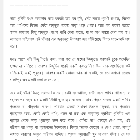
————————————–
সারা পৃথিবী যখন করোনার ভয়ে থরহরি হয়ে ঘর বন্দি, সেই সময়ে প্রাণী জগতে, বিশেষ
করে পাখিদের ভিতর একটা অদ্ভুত ধরণের সাড়া পড়ে গেছে। আর যার ফলেই হয়তো
নানান জায়গায় কিছু অদ্ভুত ধরণের পাখি দেখা যাচ্ছে, যা সাধারণ সময়ে দেখা যায় না।
আমাদের পশ্চিমবঙ্গ এই ঘটনার এক জ্বলন্ত উদাহরণ হয়ে দাঁড়িয়েছে বিগত সাত-আট মাস
ধরে।
সবার আগে বলি কিছু টার্নের কথা, যারা গত মে মাসের উমফুনের পরপরই ঢুকে পড়েছিল
হাওড়া-র বালিতে। তারপর কিছুদিন ধরেই একটি ক্যারোলিনা উড ডাক এসেছিলো ওই
বালি-র-ই একটু পুকুরে। তারপর একটি কোম্ব ডাক বা নাকটা, সে তো এখনো রয়েছে
বারুইপুর এর একটা জলা জায়গাতে।
তবে এই ঘটনা কিন্তু স্বাভাবিক নয়। যেটা স্বাভাবিক, সেটা হলো পাখির পরিযান, যা
বছরের পর বছর ধরে একটা নির্দিষ্ট ছন্দে হয়ে আসছে। তার পেছনে রয়েছে একটি পাখির
প্রজনন বা খাদ্যগত কারণ। পরিযান একটি সাধারণ জৈবিক ক্রিয়া, যার প্রভাবে
প্রত্যেক বছর, কোটি-কোটি পাখি, পতঙ্গ বা মাছ এবং অন্যান্য প্রাণীরা পৃথিবীর এক
প্রান্ত থেকে অন্য প্রান্তে গমন করে থাকে। বেশির ভাগ ক্ষেত্রে দেখা যায়, এই
পরিযান হয় খাদ্য বা প্রজননের উদ্দেশ্যে। কিন্তু অনেক ক্ষেত্রে ও দেখা গেছে, সম্পূর্ণ
অজ্ঞাত কারণের জন্যও পরিযান ঘটেছে। প্রথম ব্যাপারটি খুব সাধারণ ঘটনা। যে সব