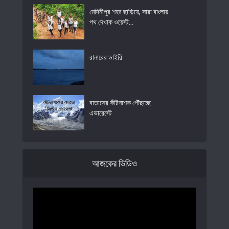
মেদিনীপুর শহর ছাড়িয়ে, সারা বাংলায়
পথ দেখাক ওয়েস্ট...
রানারের ডাইরি
বাতাসের কীটনাশক পৌঁছচ্ছে
এভারেস্টে
আজকের ভিডিও