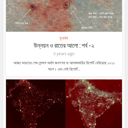
টুলকিট
উন্নয়ন ও রাতের আলো : পর্ব -২
5 years ago
আচ্ছা ভারতের শেষ সেন্সাস অর্থাৎ জনগণনা বা আদমশুমারির রিপোর্ট বেরিয়েছে ২০১১
সালে। এবং সেই রিপোর্ট...