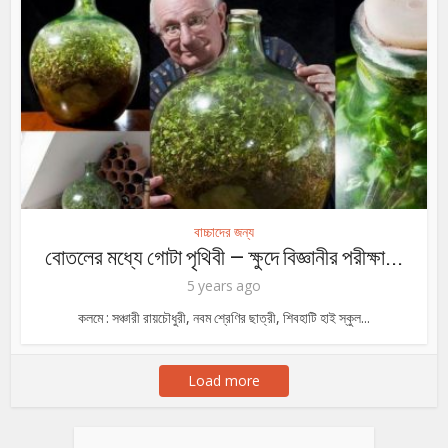
বাচ্চাদের জন্য
বোতলের মধ্যে গোটা পৃথিবী – ক্ষুদে বিজ্ঞানীর পরীক্ষা...
5 years ago
কলমে : সঞ্চারী রায়চৌধুরী, নবম শ্রেণির ছাত্রী, শিবহাটি হাই স্কুল...
Load more