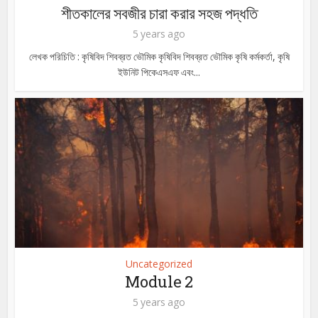
শীতকালের সবজীর চারা করার সহজ পদ্ধতি
5 years ago
লেখক পরিচিতি : কৃষিবিদ শিবব্রত ভৌমিক কৃষিবিদ শিবব্রত ভৌমিক কৃষি কর্মকর্তা, কৃষি
ইউনিট পিকেএসএফ এবং...
Uncategorized
Module 2
5 years ago