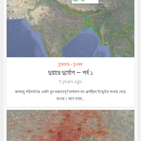
টুকিটাকি
টুলকিট
•
দুয়ারে দুর্যোগ – পর্ব ১
5 years ago
জলবায়ু পরিবর্তনের একটা খুব গুরুত্বপূর্ণ ফলাফল হল এক্সট্রিম ইভেন্টের সংখ্যা বেড়ে
যাওয়া। মানে বন্যা...