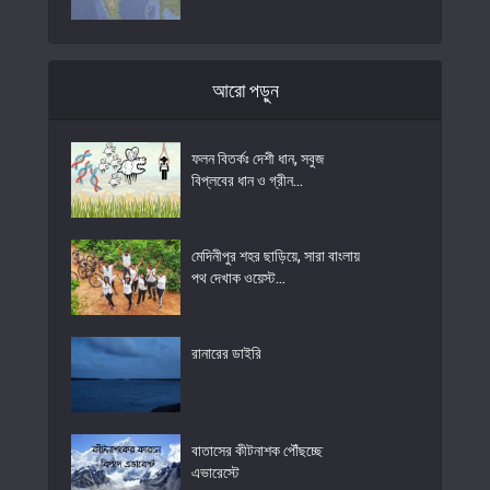
আরো পড়ুন
ফলন বিতর্কঃ দেশী ধান, সবুজ
বিপ্লবের ধান ও গ্রীন...
মেদিনীপুর শহর ছাড়িয়ে, সারা বাংলায়
পথ দেখাক ওয়েস্ট...
রানারের ডাইরি
বাতাসের কীটনাশক পৌঁছচ্ছে
এভারেস্টে