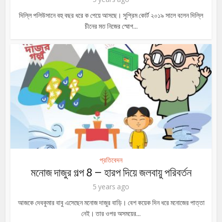
দিল্লি পলিউসানে বহু বছর ধরে ক পেয়ে আসছে। সুপ্রিম কোর্ট ২০১৯ সালে বলেন দিল্লি
চীনের মত নিজের স্মোগ...
প্রতিবেদন
মনোজ দাজুর গল্প 8 – হারপ দিয়ে জলবায়ু পরিবর্তন
5 years ago
আজকে দেবকুমার বাবু এসেছেন মনোজ দাজুর বাড়ি। বেশ কয়েক দিন ধরে মনোজের পাত্তা
নেই। তার ওপর অসময়ের...