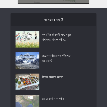
আমাদের বাছাই
ফলন বিতর্কঃ দেশী ধান, সবুজ
বিপ্লবের ধান ও গ্রীন...
বাতাসের কীটনাশক পৌঁছচ্ছে
এভারেস্টে
বীজের উৎসবে আমরা
দুয়ারে দুর্যোগ – পর্ব ১