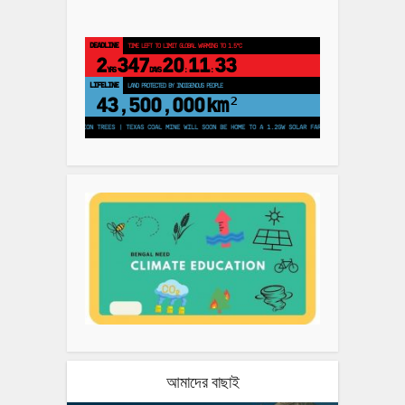
DEADLINE
TIME LEFT TO LIMIT GLOBAL WARMING TO 1.5°C
2
347
20
11
32
YRS
DAYS
:
:
LIFELINE
LAND PROTECTED BY INDIGENOUS PEOPLE
43,500,000
km²
TO PLANT 250 MILLION TREES | TEXAS COAL MINE WILL SOON BE HOME TO A 1.2GW SOLAR FARM | CHINA GENERATES LESS THAN
আমাদের বাছাই