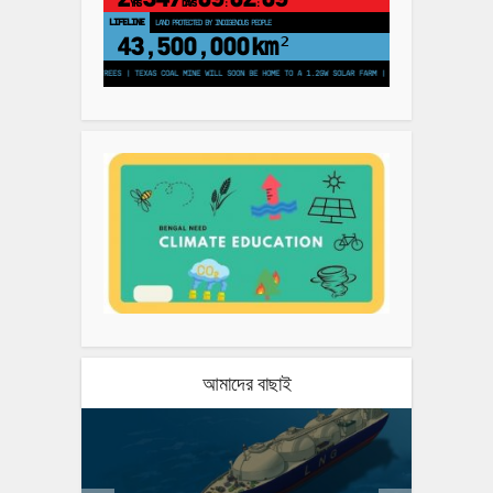
YRS
DAYS
:
:
LIFELINE
LAND PROTECTED BY INDIGENOUS PEOPLE
43,500,000
km²
ANT 250 MILLION TREES | TEXAS COAL MINE WILL SOON BE HOME TO A 1.2GW SOLAR FARM | CHINA GENERATES LESS THAN HALF
আমাদের বাছাই