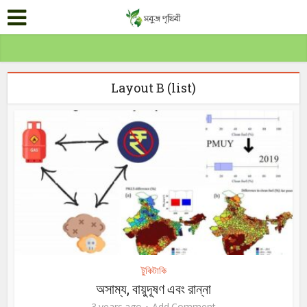
Layout B (list)
টুকিটাকি
অসাম্য, বায়ুদূষণ এবং রান্না
3 years ago
Add Comment