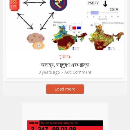
টুকিটাকি
অসাম্য, বায়ুদূষণ এবং রান্না
3 years ago
Add Comment
Load more
DEADLINE
TIME LEFT TO LIMIT GLOBAL WARMING TO 1.5°C
2
347
09
02
08