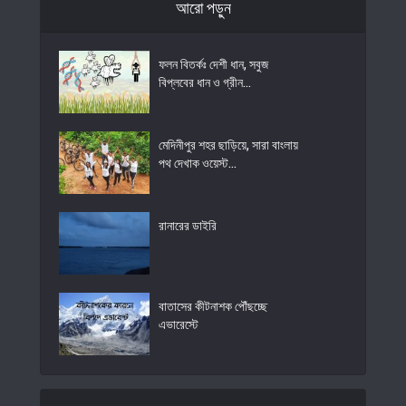
আরো পড়ুন
ফলন বিতর্কঃ দেশী ধান, সবুজ
বিপ্লবের ধান ও গ্রীন...
মেদিনীপুর শহর ছাড়িয়ে, সারা বাংলায়
পথ দেখাক ওয়েস্ট...
রানারের ডাইরি
বাতাসের কীটনাশক পৌঁছচ্ছে
এভারেস্টে