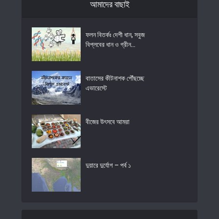
আমাদের বাছাই
ফলন বিতর্কঃ দেশী ধান, সবুজ
বিপ্লবের ধান ও গ্রীন...
বাতাসের কীটনাশক পৌঁছচ্ছে
এভারেস্টে
বীজের উৎসবে আমরা
দুয়ারে দুর্যোগ – পর্ব ১