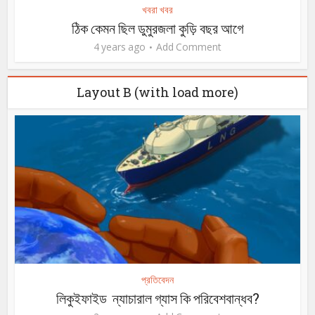
খবরা খবর
ঠিক কেমন ছিল ডুমুরজলা কুড়ি বছর আগে
4 years ago
Add Comment
Layout B (with load more)
প্রতিবেদন
লিকুইফাইড ন্যাচারাল গ্যাস কি পরিবেশবান্ধব?