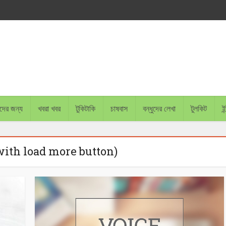
চাদের জন্য
খবরা খবর
টুকিটাকি
চাষবাস
বন্ধুদের লেখা
টুলকিট
ইন
with load more button)
BANGLADESH PLANS 