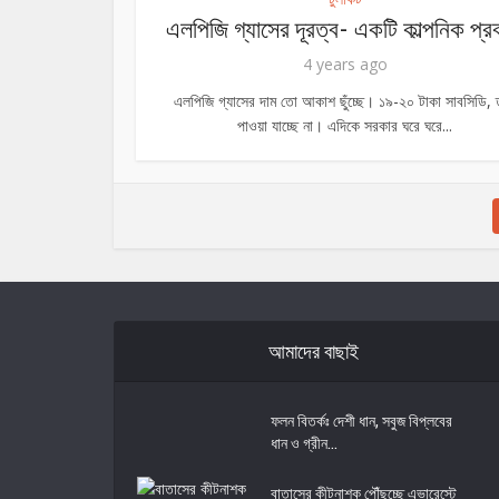
এলপিজি গ্যাসের দূরত্ব- একটি কাল্পনিক প্র
4 years ago
এলপিজি গ্যাসের দাম তো আকাশ ছুঁচ্ছে। ১৯-২০ টাকা সাবসিডি, 
পাওয়া যাচ্ছে না। এদিকে সরকার ঘরে ঘরে...
আমাদের বাছাই
ফলন বিতর্কঃ দেশী ধান, সবুজ বিপ্লবের
ধান ও গ্রীন...
বাতাসের কীটনাশক পৌঁছচ্ছে এভারেস্টে