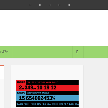
্টার্নশিপ
DEADLINE
TIME LEFT TO LIMIT GLOBAL WARMING TO 1.5°C
2
349
10
19
11
YRS
DAYS
:
:
LIFELINE
LAND PROTECTED BY INDIGENOUS PEOPLE
43,500,000
km²
TO PLANT 250 MILLION TREES | TEXAS COAL MINE WILL SOON BE HOME TO A 1.2GW SOLAR FARM | CHINA GENERATES LESS THAN