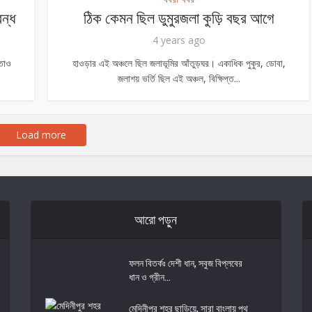
বন্ধ
ঠিক কেমন ছিল ডুমুরজলা কুড়ি বছর আগে
4 years ago
তাও
হাওড়ার এই অঞ্চলে ছিল জলাভূমির আঁতুড়ঘর। একাধিক পুকুর, ডোবা,
জলাশয় ভর্তি ছিল এই অঞ্চল, বিক্ষিপ্ত...
Load more
আরো পড়ুন
ফলন বিতর্কঃ দেশী ধান, সবুজ বিপ্লবের
ধান ও গ্রীন...
মেদিনীপুর শহর ছাড়িয়ে, সারা বাংলায় পথ