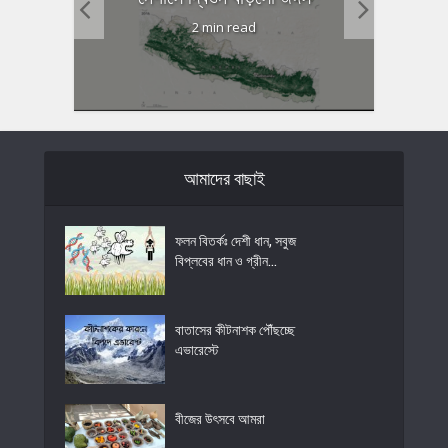
2 min read
আমাদের বাছাই
ফলন বিতর্কঃ দেশী ধান, সবুজ
বিপ্লবের ধান ও গ্রীন...
বাতাসের কীটনাশক পৌঁছচ্ছে
এভারেস্টে
বীজের উৎসবে আমরা