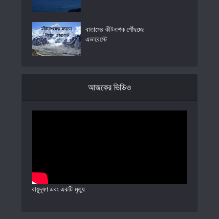
বাতাসের কীটনাশক পৌঁছচ্ছে
এভারেস্টে
আজকের ভিডিও
বায়ুদূষণ এবং একটি মৃত্যু