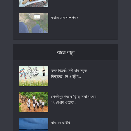
দুয়ারে দুর্যোগ – পর্ব ১
আরো পড়ুন
ফলন বিতর্কঃ দেশী ধান, সবুজ
বিপ্লবের ধান ও গ্রীন...
মেদিনীপুর শহর ছাড়িয়ে, সারা বাংলায়
পথ দেখাক ওয়েস্ট...
রানারের ডাইরি