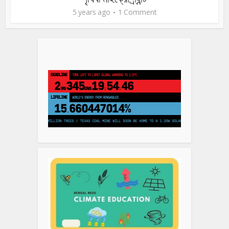
5 years ago
1 Comment
DEADLINE
TIME LEFT TO LIMIT GLOBAL WARMING TO 1.5°C
2
345
19
54
46
YRS
DAYS
:
:
LIFELINE
LAND PROTECTED BY INDIGENOUS PEOPLE
43,500,000
km²
H PLANS TO PLANT 250 MILLION TREES | TEXAS COAL MINE WILL SOON BE HOME TO A 1.2GW SOLAR FARM | CHINA GENERATES L