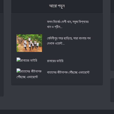
আরো পড়ুন
ফলন বিতর্কঃ দেশী ধান, সবুজ বিপ্লবের
ধান ও গ্রীন...
মেদিনীপুর শহর ছাড়িয়ে, সারা বাংলায় পথ
দেখাক ওয়েস্ট...
রানারের ডাইরি
বাতাসের কীটনাশক পৌঁছচ্ছে এভারেস্টে