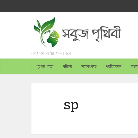
একসাথে আমরা সফল হবো
প্রথম পাতা
পরিচয়
সাক্ষাৎকার
প্রতিবেদন
বাচ্
sp