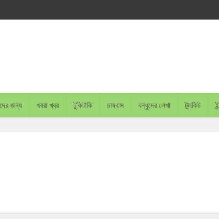
চাদের জন্য
খবরা খবর
টুকিটাকি
চাষবাস
বন্ধুদের লেখা
টুলকিট
ইন
BANGLADESH PLANS