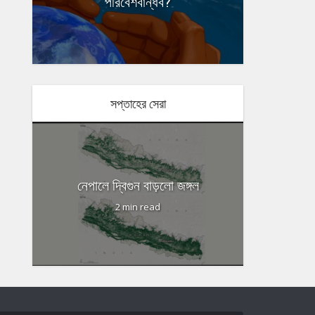
পরিবেশবান্ধব?
মানো
গোটা হিঙ্গলগ
সপ্তাহের সেরা
নেপালে দ্বিগুন বাড়লো জঙ্গল
2 min read