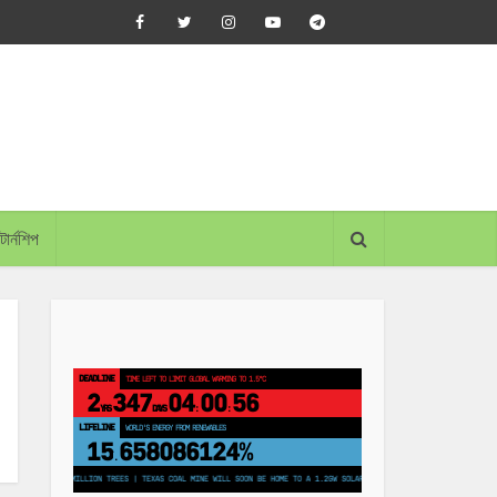
্টার্নশিপ
DEADLINE
TIME LEFT TO LIMIT GLOBAL WARMING TO 1.5°C
2
347
04
00
55
YRS
DAYS
:
:
LIFELINE
LAND PROTECTED BY INDIGENOUS PEOPLE
43,500,000
km²
 TO PLANT 250 MILLION TREES | TEXAS COAL MINE WILL SOON BE HOME TO A 1.2GW SOLAR FARM | CHINA GENERATES LESS THA