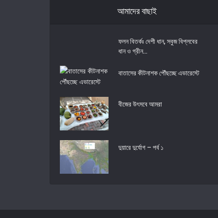
আমাদের বাছাই
ফলন বিতর্কঃ দেশী ধান, সবুজ বিপ্লবের
ধান ও গ্রীন...
বাতাসের কীটনাশক পৌঁছচ্ছে এভারেস্টে
বীজের উৎসবে আমরা
দুয়ারে দুর্যোগ – পর্ব ১